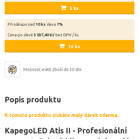
5 ks
Při nákupu nad
10 ks
sleva
7%
Cena po slevě
5 037,40 Kč
bez DPH / ks
10 ks
Možnost vrátit zboží do 30 dní
Popis produktu
K tomuto produktu získáte malý dárek zdarma.
KapegoLED Atis II - Profesionální