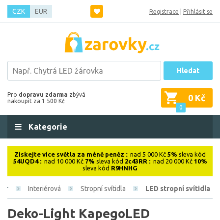
CZK
EUR
Registrace
|
Přihlásit se
Hledat
Pro
dopravu zdarma
zbývá
0 Kč
nakoupit za 1 500 Kč
0
Kategorie
Získejte více světla za méně peněz
:: nad 5 000 Kč
5%
sleva kód
54UQD4
:: nad 10 000 Kč
7%
sleva kód
2c43RR
:: nad 20 000 Kč
10%
sleva kód
R9HNHG
Interiérová
Stropní svítidla
LED stropní svítidla
Deko-Light KapegoLED