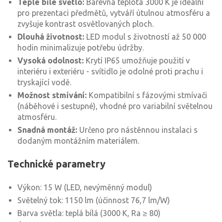
Teplé bílé světlo:
Barevná teplota 3000 K je ideální
pro prezentaci předmětů, vytváří útulnou atmosféru a
zvyšuje kontrast osvětlovaných ploch.
Dlouhá životnost:
LED modul s životností až 50 000
hodin minimalizuje potřebu údržby.
Vysoká odolnost:
Krytí IP65 umožňuje použití v
interiéru i exteriéru - svítidlo je odolné proti prachu i
tryskající vodě.
Možnost stmívání:
Kompatibilní s fázovými stmívači
(náběhové i sestupné), vhodné pro variabilní světelnou
atmosféru.
Snadná montáž:
Určeno pro nástěnnou instalaci s
dodaným montážním materiálem.
Technické parametry
Výkon: 15 W (LED, nevýměnný modul)
Světelný tok: 1150 lm (účinnost 76,7 lm/W)
Barva světla: teplá bílá (3000 K, Ra ≥ 80)