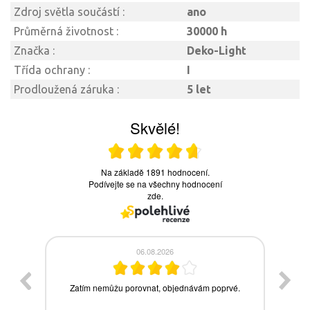
Zdroj světla součástí :
ano
Průměrná životnost :
30000 h
Značka :
Deko-Light
Třída ochrany :
I
Prodloužená záruka :
5 let