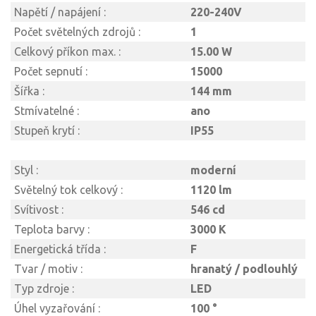
Napětí / napájení :
220-240V
Počet světelných zdrojů :
1
Celkový příkon max. :
15.00 W
Počet sepnutí :
15000
Šířka :
144 mm
Stmívatelné :
ano
Stupeň krytí :
IP55
Styl :
moderní
Světelný tok celkový :
1120 lm
Svítivost :
546 cd
Teplota barvy :
3000 K
Energetická třída :
F
Tvar / motiv :
hranatý / podlouhlý
Typ zdroje :
LED
Úhel vyzařování :
100 °