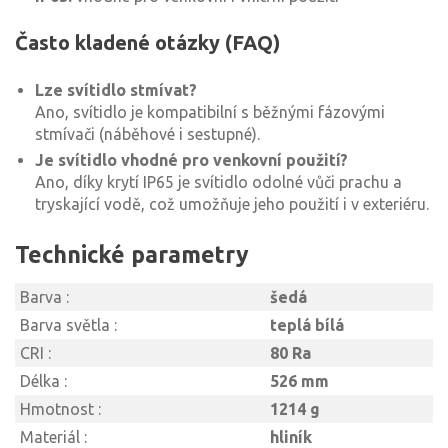
Často kladené otázky (FAQ)
Lze svítidlo stmívat?
Ano, svítidlo je kompatibilní s běžnými fázovými
stmívači (náběhové i sestupné).
Je svítidlo vhodné pro venkovní použití?
Ano, díky krytí IP65 je svítidlo odolné vůči prachu a
tryskající vodě, což umožňuje jeho použití i v exteriéru.
Technické parametry
Barva :
šedá
Barva světla :
teplá bílá
CRI :
80 Ra
Délka :
526 mm
Hmotnost :
1214 g
Materiál :
hliník