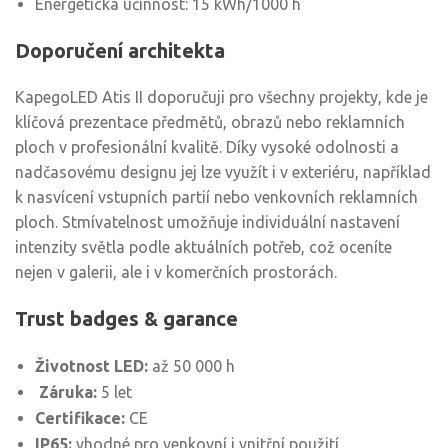
Energetická účinnost: 15 kWh/1000 h
Doporučení architekta
KapegoLED Atis II doporučuji pro všechny projekty, kde je
klíčová prezentace předmětů, obrazů nebo reklamních
ploch v profesionální kvalitě. Díky vysoké odolnosti a
nadčasovému designu jej lze využít i v exteriéru, například
k nasvícení vstupních partií nebo venkovních reklamních
ploch. Stmívatelnost umožňuje individuální nastavení
intenzity světla podle aktuálních potřeb, což oceníte
nejen v galerii, ale i v komerčních prostorách.
Trust badges & garance
Životnost LED:
až 50 000 h
️
Záruka:
5 let
Certifikace:
CE
IP65:
vhodné pro venkovní i vnitřní použití