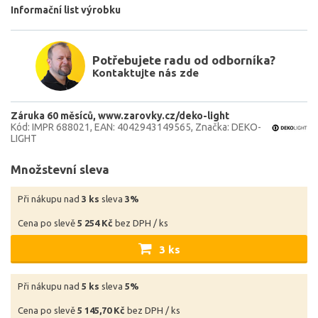
Informační list výrobku
Potřebujete radu od odborníka?
Kontaktujte nás zde
Záruka 60 měsíců
www.zarovky.cz/deko-light
Kód: IMPR 688021
EAN: 4042943149565
Značka: DEKO-
LIGHT
Množstevní sleva
Při nákupu nad
3 ks
sleva
3%
Cena po slevě
5 254 Kč
bez DPH / ks
3 ks
Při nákupu nad
5 ks
sleva
5%
Cena po slevě
5 145,70 Kč
bez DPH / ks