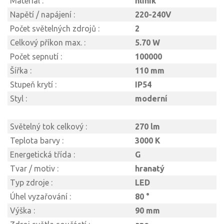
Materiál :
hliník
Napětí / napájení :
220-240V
Počet světelných zdrojů :
2
Celkový příkon max. :
5.70 W
Počet sepnutí :
100000
Šířka :
110 mm
Stupeň krytí :
IP54
Styl :
moderní
Světelný tok celkový :
270 lm
Teplota barvy :
3000 K
Energetická třída :
G
Tvar / motiv :
hranatý
Typ zdroje :
LED
Úhel vyzařování :
80 °
Výška :
90 mm