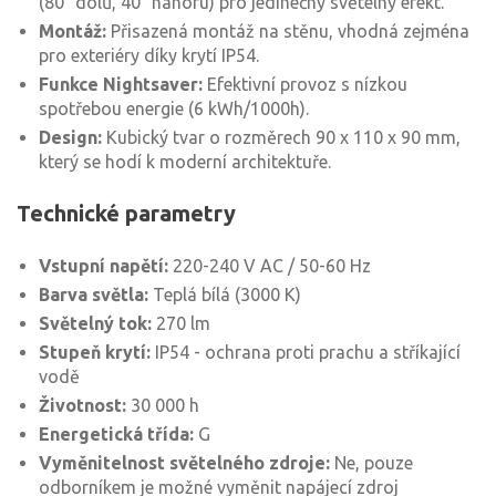
(80° dolů, 40° nahoru) pro jedinečný světelný efekt.
Montáž:
Přisazená montáž na stěnu, vhodná zejména
pro exteriéry díky krytí IP54.
Funkce Nightsaver:
Efektivní provoz s nízkou
spotřebou energie (6 kWh/1000h).
Design:
Kubický tvar o rozměrech 90 x 110 x 90 mm,
který se hodí k moderní architektuře.
Technické parametry
Vstupní napětí:
220-240 V AC / 50-60 Hz
Barva světla:
Teplá bílá (3000 K)
Světelný tok:
270 lm
Stupeň krytí:
IP54 - ochrana proti prachu a stříkající
vodě
Životnost:
30 000 h
Energetická třída:
G
Vyměnitelnost světelného zdroje:
Ne, pouze
odborníkem je možné vyměnit napájecí zdroj