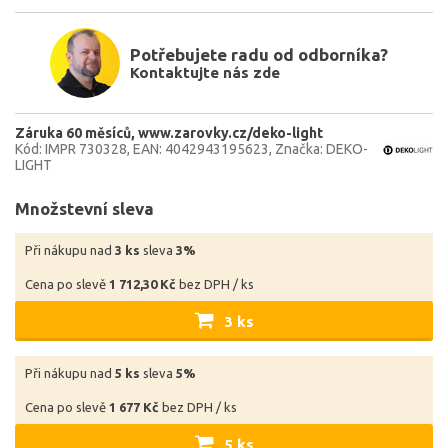
Potřebujete radu od odborníka?
Kontaktujte nás zde
Záruka 60 měsíců
www.zarovky.cz/deko-light
Kód: IMPR 730328
EAN: 4042943195623
Značka: DEKO-
LIGHT
Množstevní sleva
Při nákupu nad
3 ks
sleva
3%
Cena po slevě
1 712,30 Kč
bez DPH / ks
3 ks
Při nákupu nad
5 ks
sleva
5%
Cena po slevě
1 677 Kč
bez DPH / ks
5 ks