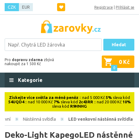
CZK
EUR
Registrace
|
Přihlásit se
Hledat
Pro
dopravu zdarma
zbývá
0 Kč
nakoupit za 1 500 Kč
0
Kategorie
Získejte více světla za méně peněz
:: nad 5 000 Kč
5%
sleva kód
54UQD4
:: nad 10 000 Kč
7%
sleva kód
2c43RR
:: nad 20 000 Kč
10%
sleva kód
R9HNHG
kovní
Nástěnná svítidla
LED venkovní nástěnná svítidla
Deko-Light KapegoLED nástěnné