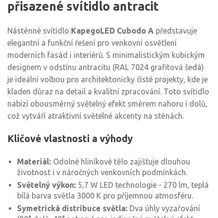
přisazené svítidlo antracit
Nástěnné svítidlo
KapegoLED Cubodo A
představuje
elegantní a funkční řešení pro venkovní osvětlení
moderních fasád i interiérů. S minimalistickým kubickým
designem v odstínu antracitu (RAL 7024 grafitová šedá)
je ideální volbou pro architektonicky čisté projekty, kde je
kladen důraz na detail a kvalitní zpracování. Toto svítidlo
nabízí obousměrný světelný efekt směrem nahoru i dolů,
což vytváří atraktivní světelné akcenty na stěnách.
Klíčové vlastnosti a výhody
Materiál:
Odolné hliníkové tělo zajišťuje dlouhou
životnost i v náročných venkovních podmínkách.
Světelný výkon:
5,7 W LED technologie - 270 lm, teplá
bílá barva světla 3000 K pro příjemnou atmosféru.
Symetrická distribuce světla:
Dva úhly vyzařování