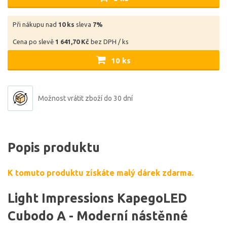
Při nákupu nad
10 ks
sleva
7%
Cena po slevě
1 641,70 Kč
bez DPH / ks
10 ks
Možnost vrátit zboží do 30 dní
Popis produktu
K tomuto produktu získáte malý dárek zdarma.
Light Impressions KapegoLED
Cubodo A - Moderní nástěnné