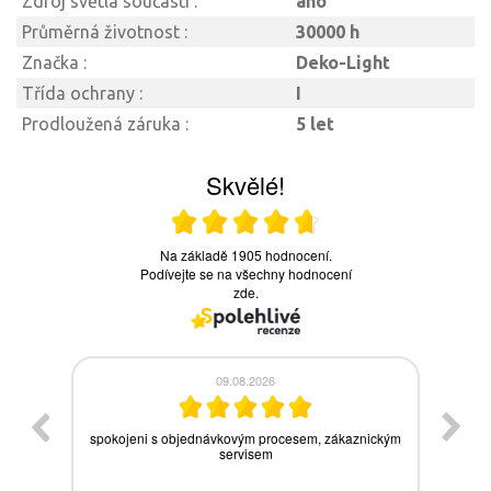
Zdroj světla součástí :
ano
Průměrná životnost :
30000 h
Značka :
Deko-Light
Třída ochrany :
I
Prodloužená záruka :
5 let