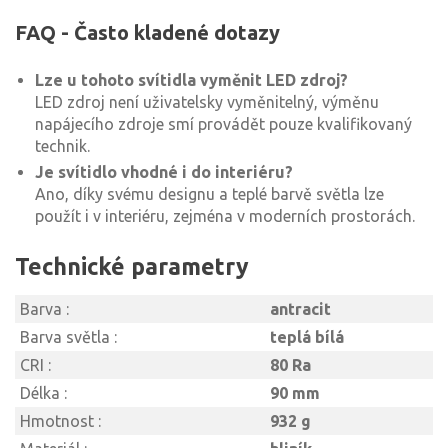
FAQ - Často kladené dotazy
Lze u tohoto svítidla vyměnit LED zdroj?
LED zdroj není uživatelsky vyměnitelný, výměnu
napájecího zdroje smí provádět pouze kvalifikovaný
technik.
Je svítidlo vhodné i do interiéru?
Ano, díky svému designu a teplé barvě světla lze
použít i v interiéru, zejména v moderních prostorách.
Technické parametry
Barva :
antracit
Barva světla :
teplá bílá
CRI :
80 Ra
Délka :
90 mm
Hmotnost :
932 g