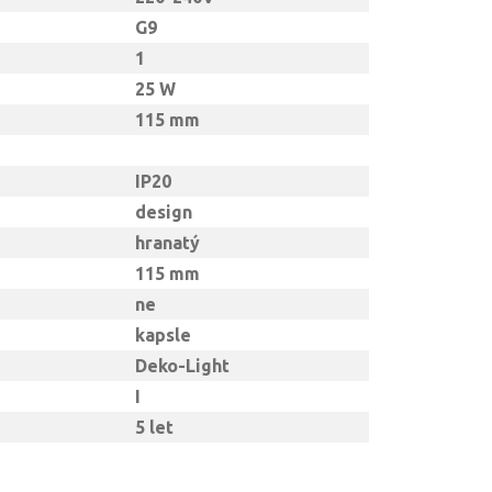
G9
1
25 W
115 mm
IP20
design
hranatý
115 mm
ne
kapsle
Deko-Light
I
5 let