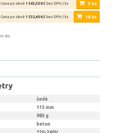
5 ks
Cena po slevě
1 565,50 Kč
bez DPH / ks
10 ks
Cena po slevě
1 532,60 Kč
bez DPH / ks
30 dní
etry
šedá
115 mm
983 g
beton
220-240V