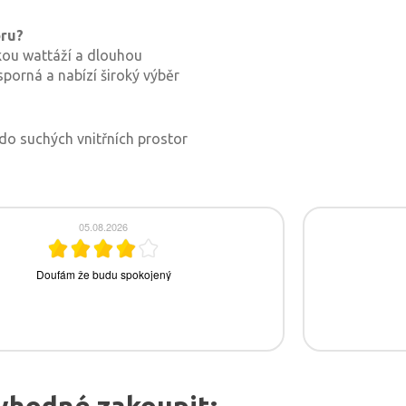
oru?
kou wattáží a dlouhou
sporná a nabízí široký výběr
 do suchých vnitřních prostor