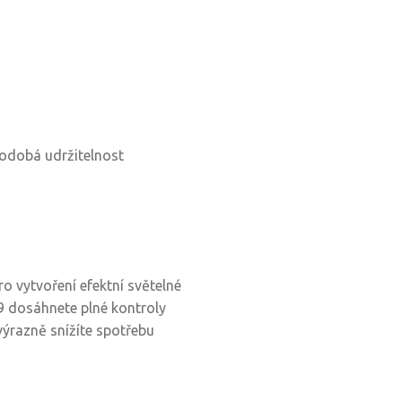
odobá udržitelnost
ro vytvoření efektní světelné
9 dosáhnete plné kontroly
výrazně snížíte spotřebu