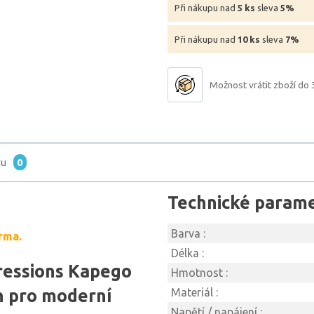
Při nákupu nad
5 ks
sleva
5%
Při nákupu nad
10 ks
sleva
7%
Možnost vrátit zboží do 
tu
0
Technické param
Barva :
rma.
Délka :
pressions Kapego
Hmotnost :
n pro moderní
Materiál :
Napětí / napájení :