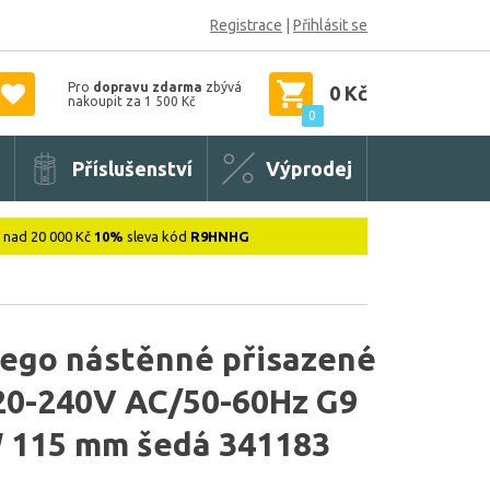
Registrace
|
Přihlásit se
Pro
dopravu zdarma
zbývá
0 Kč
nakoupit za 1 500 Kč
0
Příslušenství
Výprodej
: nad 20 000 Kč
10%
sleva kód
R9HNHG
ego nástěnné přisazené
220-240V AC/50-60Hz G9
W 115 mm šedá 341183