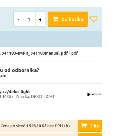
-
+
Do košíku
 341183-IMPR_341183manual.pdf
- pdf
u od odborníka?
zde
.cz/deko-light
144867
Značka: DEKO-LIGHT
3 ks
Cena po slevě
1 598,50 Kč
bez DPH / ks