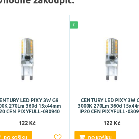
vhodné zakoupit:
F
ENTURY LED PIXY 3W G9
CENTURY LED PIXY 3W 
00K 270Lm 360d 15x44mm
3000K 270Lm 360d 15x4
P20 CEN PIXYFULL-030940
IP20 CEN PIXYFULL-0309
122 Kč
122 Kč
DO KOŠÍKU
DO KOŠÍKU