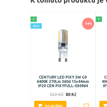
K tomuto produktu je 
F
F
-34%
Akce
CENTURY LED PIXY 3W G9
C
6400K 270Lm 360d 15x44mm
40
IP20 CEN PIXYFULL-030964
I
122 Kč
80 Kč
DO KOŠÍKU