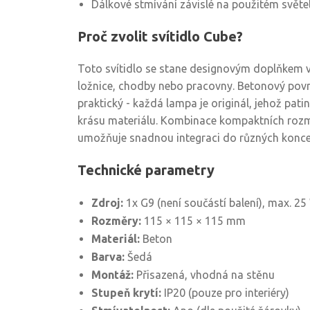
Dálkové stmívání závislé na použitém světe
Proč zvolit svítidlo Cube?
Toto svítidlo se stane designovým doplňkem 
ložnice, chodby nebo pracovny. Betonový povrch
praktický - každá lampa je originál, jehož pat
krásu materiálu. Kombinace kompaktních rozmě
umožňuje snadnou integraci do různých koncep
Technické parametry
Zdroj:
1x G9 (není součástí balení), max. 25
Rozměry:
115 × 115 × 115 mm
Materiál:
Beton
Barva:
Šedá
Montáž:
Přisazená, vhodná na stěnu
Stupeň krytí:
IP20 (pouze pro interiéry)