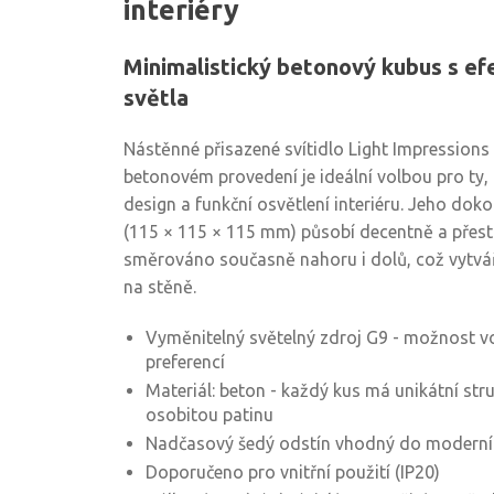
interiéry
Minimalistický betonový kubus s e
světla
Nástěnné přisazené svítidlo Light Impression
betonovém provedení je ideální volbou pro ty, 
design a funkční osvětlení interiéru. Jeho dok
(115 × 115 × 115 mm) působí decentně a přest
směrováno současně nahoru i dolů, což vytváří
na stěně.
Vyměnitelný světelný zdroj G9 - možnost vo
preferencí
Materiál: beton - každý kus má unikátní str
osobitou patinu
Nadčasový šedý odstín vhodný do moderních 
Doporučeno pro vnitřní použití (IP20)