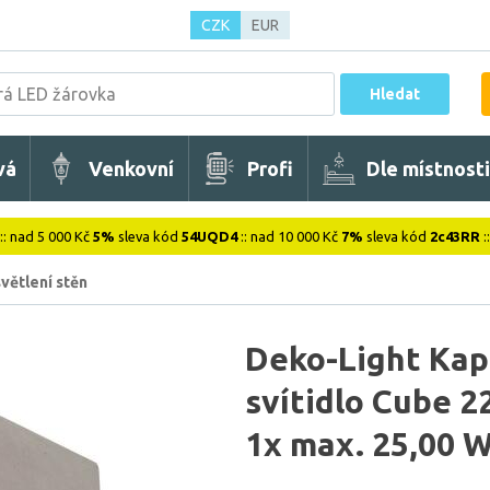
CZK
EUR
Hledat
vá
Venkovní
Profi
Dle místnosti
:: nad 5 000 Kč
5%
sleva kód
54UQD4
:: nad 10 000 Kč
7%
sleva kód
2c43RR
:
větlení stěn
Deko-Light Kap
svítidlo Cube 
1x max. 25,00 