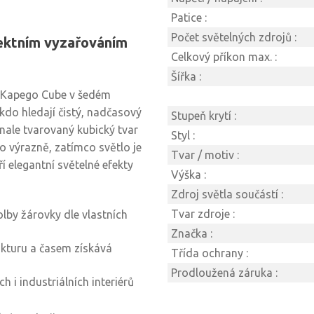
Patice :
Počet světelných zdrojů :
fektním vyzařováním
Celkový příkon max. :
Šířka :
s Kapego Cube v šedém
kdo hledají čistý, nadčasový
Stupeň krytí :
onale tvarovaný kubický tvar
Styl :
o výrazně, zatímco světlo je
Tvar / motiv :
 elegantní světelné efekty
Výška :
Zdroj světla součástí :
Tvar zdroje :
lby žárovky dle vlastních
Značka :
ukturu a časem získává
Třída ochrany :
Prodloužená záruka :
i industriálních interiérů