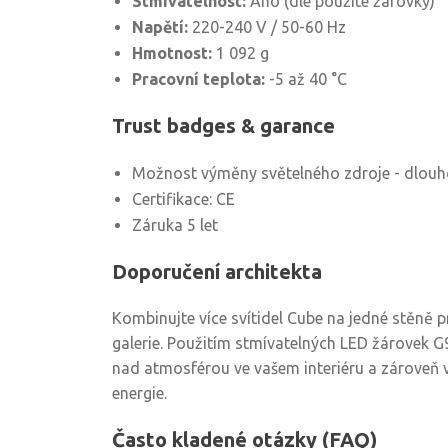
Stmívatelnost:
Ano (dle použité žárovky)
Napětí:
220-240 V / 50-60 Hz
Hmotnost:
1 092 g
Pracovní teplota:
-5 až 40 °C
Trust badges & garance
Možnost výměny světelného zdroje - dlouh
Certifikace: CE
Záruka 5 let
Doporučení architekta
Kombinujte více svítidel Cube na jedné stěně p
galerie. Použitím stmívatelných LED žárovek G
nad atmosférou ve vašem interiéru a zároveň 
energie.
Často kladené otázky (FAQ)