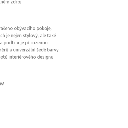
lném zdroji
vašeho obývacího pokoje,
 je nejen stylový, ale také
ina podtrhuje přirozenou
rů a univerzální šedé barvy
tů interiérového designu.
 W