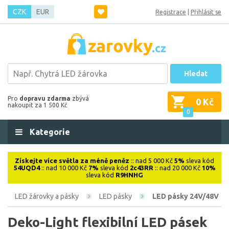
CZK
EUR
Registrace
|
Přihlásit se
Hledat
Pro
dopravu zdarma
zbývá
0 Kč
nakoupit za 1 500 Kč
0
Kategorie
Získejte více světla za méně peněz
:: nad 5 000 Kč
5%
sleva kód
54UQD4
:: nad 10 000 Kč
7%
sleva kód
2c43RR
:: nad 20 000 Kč
10%
sleva kód
R9HNHG
LED žárovky a pásky
LED pásky
LED pásky 24V/48V
Deko-Light flexibilní LED pásek