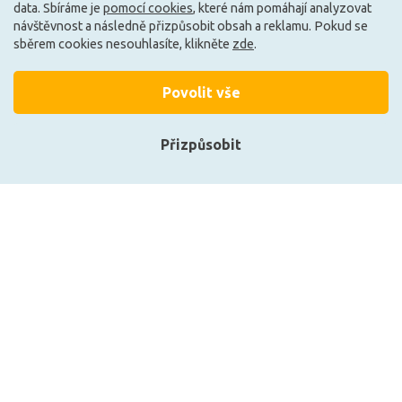
data. Sbíráme je
pomocí cookies
, které nám pomáhají analyzovat
Může být u Vás 19. 8.
Může být u Vás 19. 8.
návštěvnost a následně přizpůsobit obsah a reklamu. Pokud se
sběrem cookies nesouhlasíte, klikněte
zde
.
Povolit vše
Přizpůsobit
Přihlásit se
Registrace
Deko-Light 3M 3M™
Deko-Light napájení LONG-
oboustranná lepící páska
FLAT, LT-100-24 konstantní
9088-200 10mm/50m
napětí 0-417 mA IP20 24V
930346
DC 100,00 W 862126
719 Kč
2 327 Kč
Zobrazit naše produkty
DO KOŠÍKU
DO KOŠÍKU