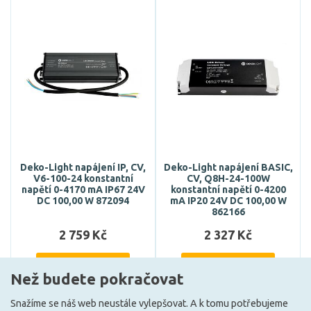
Deko-Light napájení IP, CV,
Deko-Light napájení BASIC,
V6-100-24 konstantní
CV, Q8H-24-100W
napětí 0-4170 mA IP67 24V
konstantní napětí 0-4200
DC 100,00 W 872094
mA IP20 24V DC 100,00 W
862166
2 759 Kč
2 327 Kč
DO KOŠÍKU
DO KOŠÍKU
Než budete pokračovat
Snažíme se náš web neustále vylepšovat. A k tomu potřebujeme