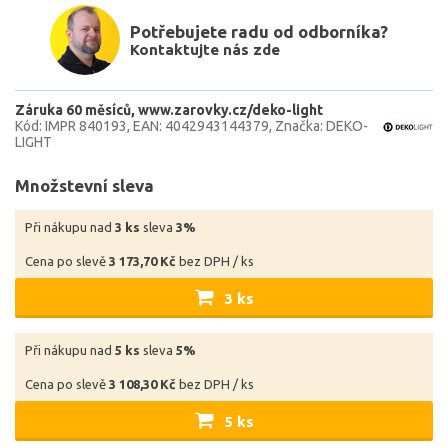
Potřebujete radu od odborníka?
Kontaktujte nás zde
Záruka 60 měsíců
www.zarovky.cz/deko-light
Kód: IMPR 840193
EAN: 4042943144379
Značka: DEKO-
LIGHT
Množstevní sleva
Při nákupu nad
3 ks
sleva
3%
Cena po slevě
3 173,70 Kč
bez DPH / ks
3 ks
Při nákupu nad
5 ks
sleva
5%
Cena po slevě
3 108,30 Kč
bez DPH / ks
5 ks