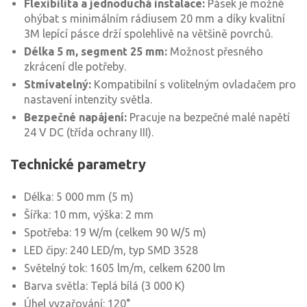
Flexibilita a jednoduchá instalace:
Pásek je možné
ohýbat s minimálním rádiusem 20 mm a díky kvalitní
3M lepící pásce drží spolehlivě na většině povrchů.
Délka 5 m, segment 25 mm:
Možnost přesného
zkrácení dle potřeby.
Stmívatelný:
Kompatibilní s volitelným ovladačem pro
nastavení intenzity světla.
Bezpečné napájení:
Pracuje na bezpečné malé napětí
24 V DC (třída ochrany III).
Technické parametry
Délka: 5 000 mm (5 m)
Šířka: 10 mm, výška: 2 mm
Spotřeba: 19 W/m (celkem 90 W/5 m)
LED čipy: 240 LED/m, typ SMD 3528
Světelný tok: 1605 lm/m, celkem 6200 lm
Barva světla: Teplá bílá (3 000 K)
Úhel vyzařování: 120°