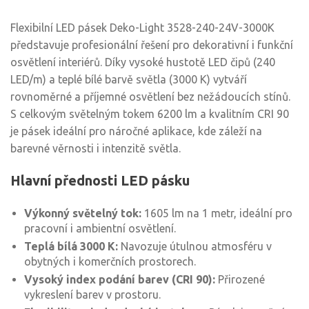
Flexibilní LED pásek Deko-Light 3528-240-24V-3000K
představuje profesionální řešení pro dekorativní i funkční
osvětlení interiérů. Díky vysoké hustotě LED čipů (240
LED/m) a teplé bílé barvě světla (3000 K) vytváří
rovnoměrné a příjemné osvětlení bez nežádoucích stínů.
S celkovým světelným tokem 6200 lm a kvalitním CRI 90
je pásek ideální pro náročné aplikace, kde záleží na
barevné věrnosti i intenzitě světla.
Hlavní přednosti LED pásku
Výkonný světelný tok:
1605 lm na 1 metr, ideální pro
pracovní i ambientní osvětlení.
Teplá bílá 3000 K:
Navozuje útulnou atmosféru v
obytných i komerčních prostorech.
Vysoký index podání barev (CRI 90):
Přirozené
vykreslení barev v prostoru.