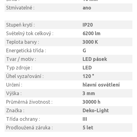
Stmívatelné :
ano
Stupeň krytí :
IP20
Světelný tok celkový :
6200 lm
Teplota barvy :
3000 K
Energetická třída :
G
Tvar / motiv :
LED pásek
Typ zdroje :
LED
Úhel vyzařování :
120 °
Určení :
hlavní osvětlení
Výška :
3 mm
Průměrná životnost :
30000 h
Značka :
Deko-Light
Třída ochrany :
III
Prodloužená záruka :
5 let