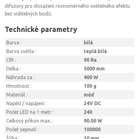
difuzory pro dosažení rovnoměrného světelného efektu
bez viditelných bodů.
Technické parametry
Barva :
bílá
Barva světla :
teplá bílá
CRI :
90 Ra
Délka :
5000 mm
Náhrada za :
400 W
Hmotnost :
100 g
Materiál :
měď
Napětí / napájení :
24V DC
Počet LED na 1 metr :
240
Celkový příkon max. :
90.00 W
Počet sepnutí :
100000
Šířka :
10 mm