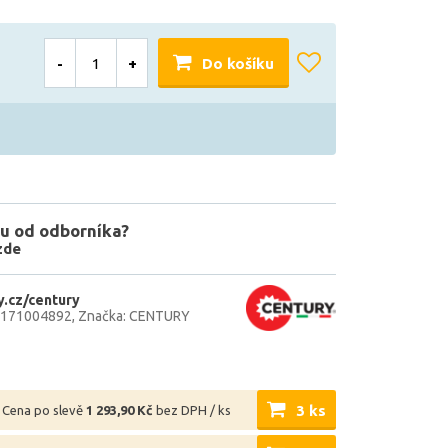
-
+
Do košíku
u od odborníka?
zde
.cz/century
0171004892
Značka: CENTURY
3 ks
Cena po slevě
1 293,90 Kč
bez DPH / ks