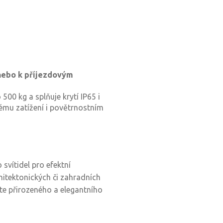
 nebo k příjezdovým
500 kg a splňuje krytí IP65 i
kému zatížení i povětrnostním
svítidel pro efektní
hitektonických či zahradních
ete přirozeného a elegantního