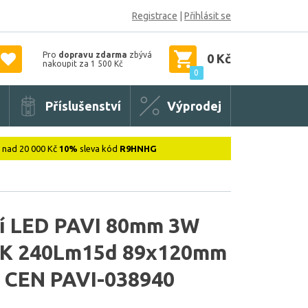
Registrace
|
Přihlásit se
Pro
dopravu zdarma
zbývá
0 Kč
nakoupit za 1 500 Kč
0
Příslušenství
Výprodej
: nad 20 000 Kč
10%
sleva kód
R9HNHG
 LED PAVI 80mm 3W
0K 240Lm15d 89x120mm
6 CEN PAVI-038940