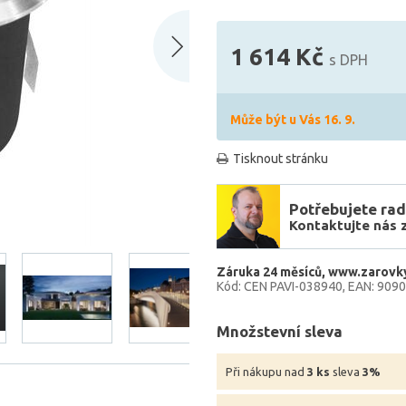
1 614 Kč
s DPH
Může být u Vás 16. 9.
Tisknout stránku
Potřebujete rad
Kontaktujte nás 
Záruka 24 měsíců
www.zarovky
Kód: CEN PAVI-038940
EAN: 909
Množstevní sleva
Při nákupu nad
3 ks
sleva
3%