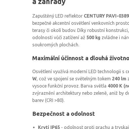
a zahrady
Zapuštěný LED reflektor
CENTURY PAVI-0389
bezpečné akcentní osvětlení venkovních prostor
terasy či okolí budov. Díky robustní konstrukc
odolnosti vůči zatížení až
500 kg
zvládne i nár
soukromých plochách.
Maximální účinnost a dlouhá životn
Osvětlení využívá moderní LED technologii s
W
, což ve spojení se světelným tokem
240 lm
z
vysoce funkční provoz. Barva světla
4000 K (n
zvýraznění architektury nebo zeleně, aniž by d
barev (CRI >80).
Bezpečnost a odolnost
Krytí IP65
- odolnost proti prachu a tryskaj