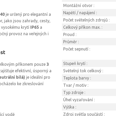
Montážní otvor :
Napětí / napájení :
40
je určený pro elegantní a
Počet světelných zdrojů :
, jako jsou zahrady, cesty,
i, vysokému krytí
IP65
a
Celkový příkon max. :
očný provoz na veřejných i
Proud :
Průměr :
Počet sepnutí :
ost
Stupeň krytí :
 celkovým příkonem pouze
3
ajišťuje efektivní, úsporný a
Světelný tok celkový :
eutrální bílá)
je ideální pro
Teplota barvy :
ocházelo ke zkreslování
Tvar / motiv :
Typ zdroje :
Úhel vyzařování :
Výška :
Zdroj světla součástí :
ící vodě