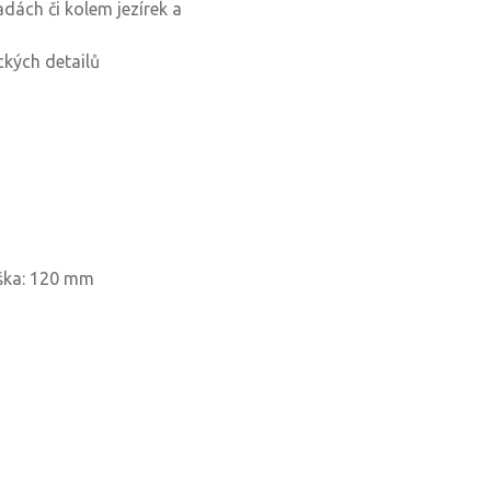
adách či kolem jezírek a
ckých detailů
ška: 120 mm