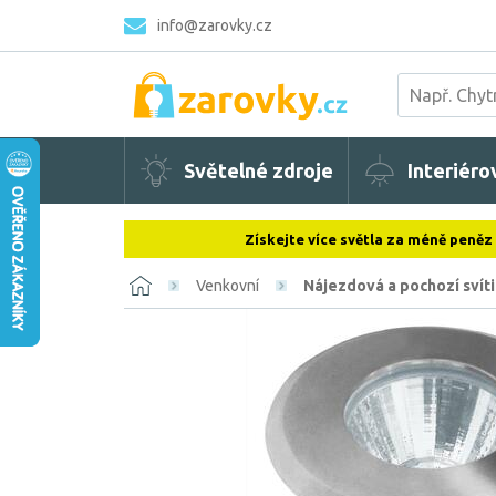
info@zarovky.cz
Světelné zdroje
Interiéro
Získejte více světla za méně peněz
Venkovní
Nájezdová a pochozí svíti