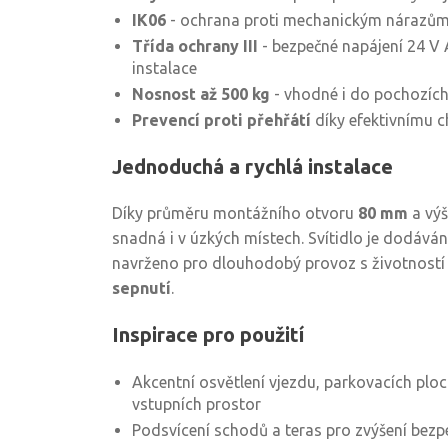
IK06
- ochrana proti mechanickým nárazů
Třída ochrany III
- bezpečné napájení 24 V
instalace
Nosnost až 500 kg
- vhodné i do pochozích
Prevencí proti přehřátí
díky efektivnímu c
Jednoduchá a rychlá instalace
Díky průměru montážního otvoru
80 mm
a vý
snadná i v úzkých místech. Svítidlo je dodáván
navrženo pro dlouhodobý provoz s životnost
sepnutí
.
Inspirace pro použití
Akcentní osvětlení vjezdu, parkovacích ploc
vstupních prostor
Podsvícení schodů a teras pro zvýšení bezp