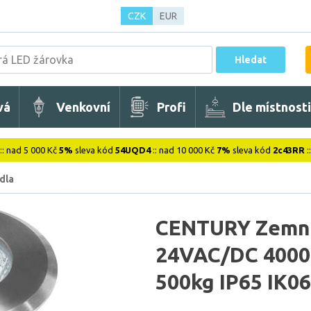
CZK
EUR
Hledat
vá
Venkovní
Profi
Dle místnosti
:: nad 5 000 Kč
5%
sleva kód
54UQD4
:: nad 10 000 Kč
7%
sleva kód
2c43RR
:
dla
CENTURY Zemní
24VAC/DC 400
500kg IP65 IK0