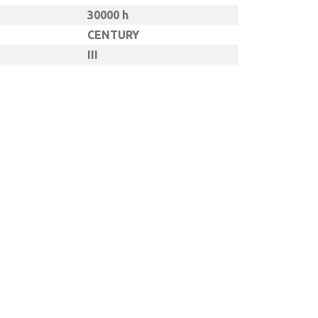
30000 h
CENTURY
III