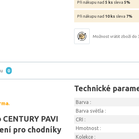
Při nákupu nad
5 ks
sleva
5%
Při nákupu nad
10 ks
sleva
7%
Možnost vrátit zboží do 
tu
0
Technické param
Barva :
rma.
Barva světla :
lo CENTURY PAVI
CRI :
ení pro chodníky
Hmotnost :
Kolekce :