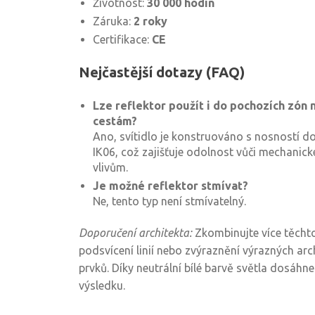
Životnost:
30 000 hodin
Záruka:
2 roky
Certifikace:
CE
Nejčastější dotazy (FAQ)
Lze reflektor použít i do pochozích zón
cestám?
Ano, svítidlo je konstruováno s nosností do 
IK06, což zajišťuje odolnost vůči mechanic
vlivům.
Je možné reflektor stmívat?
Ne, tento typ není stmívatelný.
Doporučení architekta:
Zkombinujte více těchto 
podsvícení linií nebo zvýraznění výrazných arc
prvků. Díky neutrální bílé barvě světla dosáhn
výsledku.