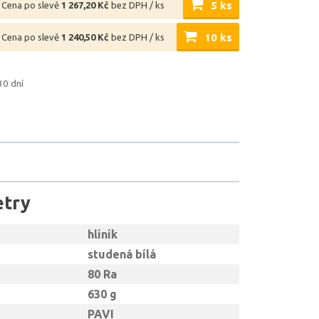
5 ks
Cena po slevě
1 267,20 Kč
bez DPH / ks
10 ks
Cena po slevě
1 240,50 Kč
bez DPH / ks
30 dní
etry
hliník
studená bílá
80 Ra
630 g
PAVI