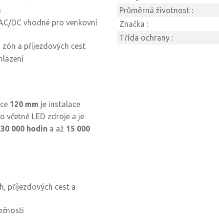
m
Průměrná životnost :
 AC/DC vhodné pro venkovní
Značka :
Třída ochrany :
 zón a příjezdových cest
hlazení
šce
120 mm
je instalace
o včetně LED zdroje a je
í
30 000 hodin
a až
15 000
h, příjezdových cest a
ečnosti