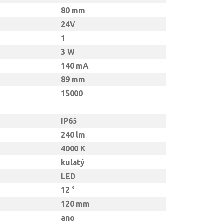
80 mm
24V
1
3 W
140 mA
89 mm
15000
IP65
240 lm
4000 K
kulatý
LED
12 °
120 mm
ano