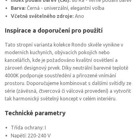
Index podání barev (CRI):
80 Ra - věrné podání barev
Barva:
Černá - univerzální, elegantní volba
Včetně světelného zdroje:
Ano
Inspirace a doporučení pro použití
Tato stropní varianta kolekce Rondo skvěle vynikne v
moderních kuchyních, obývacích pokojích nebo
kancelářích, kde je požadováno kvalitní osvětlení a
zároveň designový prvek. Díky neutrální barevné teplotě
4000K podporuje soustředění a přirozené vnímání
prostoru. Doporučujeme kombinovat s dalšími svítidly ze
série (závěsná, čtvercová či válcová provedení) a vytvořit
tak harmonický světelný koncept v celém interiéru.
Technické parametry
Třída ochrany: I
Napětí: 220-240 V