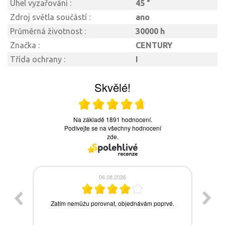
Úhel vyzařování :
45 °
Zdroj světla součástí :
ano
Průměrná životnost :
30000 h
Značka :
CENTURY
Třída ochrany :
I