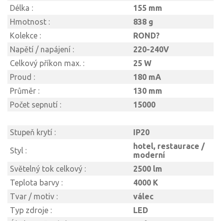
Délka :
155 mm
Hmotnost :
838 g
Kolekce :
ROND?
Napětí / napájení :
220-240V
Celkový příkon max. :
25 W
Proud :
180 mA
Průměr :
130 mm
Počet sepnutí :
15000
Stupeň krytí :
IP20
hotel, restaurace /
Styl :
moderní
Světelný tok celkový :
2500 lm
Teplota barvy :
4000 K
Tvar / motiv :
válec
Typ zdroje :
LED