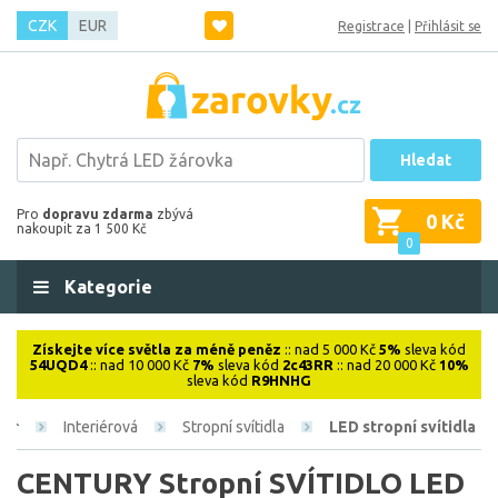
CZK
EUR
Registrace
|
Přihlásit se
Hledat
Pro
dopravu zdarma
zbývá
0 Kč
nakoupit za 1 500 Kč
0
Kategorie
Získejte více světla za méně peněz
:: nad 5 000 Kč
5%
sleva kód
54UQD4
:: nad 10 000 Kč
7%
sleva kód
2c43RR
:: nad 20 000 Kč
10%
sleva kód
R9HNHG
Interiérová
Stropní svítidla
LED stropní svítidla
CENTURY Stropní SVÍTIDLO LED