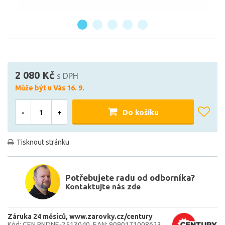
2 080 Kč
s DPH
Může být u Vás 16. 9.
-
+
Do košíku
Tisknout stránku
Potřebujete radu od odborníka?
Kontaktujte nás zde
Záruka 24 měsíců
www.zarovky.cz/century
Kód: CEN RNDNE-2513040
EAN: 9090171008623