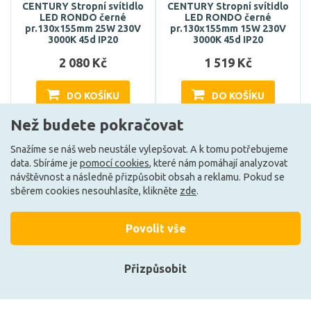
CENTURY Stropní svítidlo
CENTURY Stropní svítidlo
LED RONDO černé
LED RONDO černé
pr.130x155mm 25W 230V
pr.130x155mm 15W 230V
3000K 45d IP20
3000K 45d IP20
2 080 Kč
1 519 Kč
DO KOŠÍKU
DO KOŠÍKU
Než budete pokračovat
Snažíme se náš web neustále vylepšovat. A k tomu potřebujeme
Může být u Vás 16. 9.
Může být u Vás 16. 9.
data. Sbíráme je
pomocí cookies
, které nám pomáhají analyzovat
návštěvnost a následně přizpůsobit obsah a reklamu. Pokud se
sběrem cookies nesouhlasíte, klikněte
zde
.
Načíst další
Povolit vše
Ze stejné kolekce
Přizpůsobit