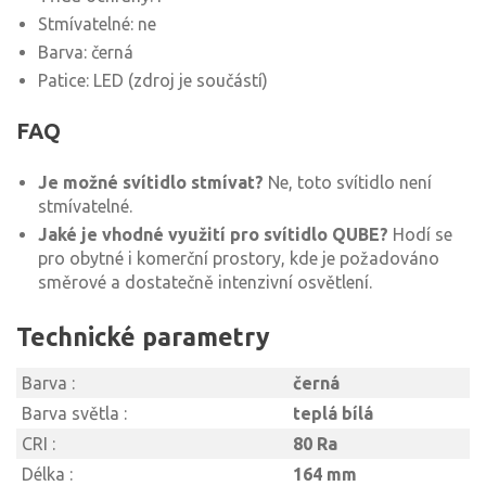
Stmívatelné: ne
Barva: černá
Patice: LED (zdroj je součástí)
FAQ
Je možné svítidlo stmívat?
Ne, toto svítidlo není
stmívatelné.
Jaké je vhodné využití pro svítidlo QUBE?
Hodí se
pro obytné i komerční prostory, kde je požadováno
směrové a dostatečně intenzivní osvětlení.
Technické parametry
Barva :
černá
Barva světla :
teplá bílá
CRI :
80 Ra
Délka :
164 mm