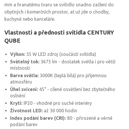
mm a hranatému tvaru se svítidlo snadno začlení do
obytných i komerčních prostor, ať už jde o chodby,
kuchyně nebo kanceláře.
Vlastnosti a přednosti svítidla CENTURY
QUBE
Výkon:
35 W LED zdroj (součástí svítidla)
Světelný tok:
3675 lm - dostatek světla i pro větší
místnosti
Barva světla:
3000K (teplá bílá) pro příjemnou
atmosféru
Úhel svícení:
45° - cílené osvětlení bez zbytečného
oslnění
Krytí:
IP20 - vhodné pro suché interiéry
Životnost LED:
až 30 000 hodin
Index podání barev (CRI):
80 - přirozené a věrné
podání barev