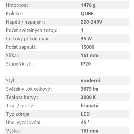
Hmotnost :
1476 g
Kolekce :
QUBE
Napětí / napájení :
220-240V
Počet světelných zdrojů :
1
Celkový příkon max. :
35 W
Počet sepnutí :
15000
Šířka :
161 mm
Stupeň krytí :
IP20
Styl :
moderní
Světelný tok celkový :
3675 lm
Teplota barvy :
3000 K
Tvar / motiv :
hranatý
Typ zdroje :
LED
Úhel vyzařování :
45 °
Výška :
161 mm