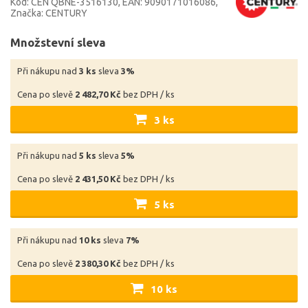
Kód: CEN QBNE-3516130
EAN: 9090171016086
Značka: CENTURY
Množstevní sleva
Při nákupu nad
3 ks
sleva
3%
Cena po slevě
2 482,70 Kč
bez DPH / ks
3 ks
Při nákupu nad
5 ks
sleva
5%
Cena po slevě
2 431,50 Kč
bez DPH / ks
5 ks
Při nákupu nad
10 ks
sleva
7%
Cena po slevě
2 380,30 Kč
bez DPH / ks
10 ks