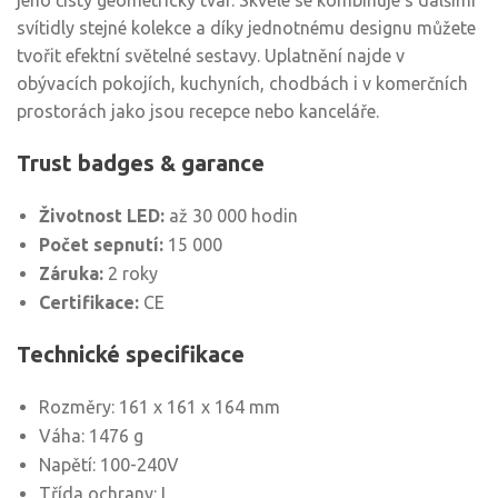
jeho čistý geometrický tvar. Skvěle se kombinuje s dalšími
svítidly stejné kolekce a díky jednotnému designu můžete
tvořit efektní světelné sestavy. Uplatnění najde v
obývacích pokojích, kuchyních, chodbách i v komerčních
prostorách jako jsou recepce nebo kanceláře.
Trust badges & garance
Životnost LED:
až 30 000 hodin
Počet sepnutí:
15 000
Záruka:
2 roky
Certifikace:
CE
Technické specifikace
Rozměry: 161 x 161 x 164 mm
Váha: 1476 g
Napětí: 100-240V
Třída ochrany: I