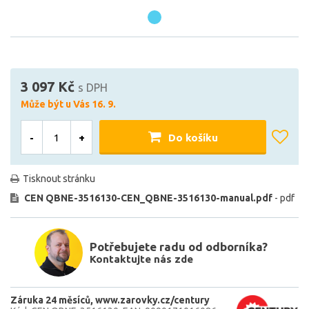
3 097 Kč
s DPH
Může být u Vás 16. 9.
-
+
Do košíku
Tisknout stránku
CEN QBNE-3516130-CEN_QBNE-3516130-manual.pdf
- pdf
Potřebujete radu od odborníka?
Kontaktujte nás zde
Záruka 24 měsíců
www.zarovky.cz/century