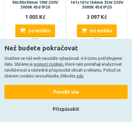
90x90x90mm 10W 230V
161x161x164mm 35W 230V
3000K 45d IP20
3000K 45d IP20
1 005 Kč
3 097 Kč
DO KOŠÍKU
DO KOŠÍKU
Než budete pokračovat
Může být u Vás 16. 9.
Může být u Vás 16. 9.
Snažíme se náš web neustále vylepšovat. A k tomu potřebujeme
data. Sbíráme je
pomocí cookies
, které nám pomáhají analyzovat
návštěvnost a následně přizpůsobit obsah a reklamu. Pokud se
sběrem cookies nesouhlasíte, klikněte
zde
.
Načíst další
Povolit vše
Ze stejné kolekce
Přizpůsobit
Přihlásit se