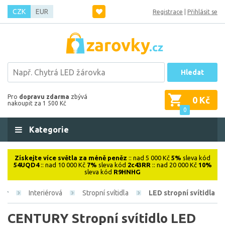
CZK
EUR
Registrace
|
Přihlásit se
Hledat
Pro
dopravu zdarma
zbývá
0 Kč
nakoupit za 1 500 Kč
0
Kategorie
Získejte více světla za méně peněz
:: nad 5 000 Kč
5%
sleva kód
54UQD4
:: nad 10 000 Kč
7%
sleva kód
2c43RR
:: nad 20 000 Kč
10%
sleva kód
R9HNHG
Interiérová
Stropní svítidla
LED stropní svítidla
CENTURY Stropní svítidlo LED