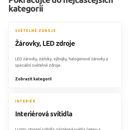
kategorií
SVĚTELNÉ ZDROJE
Žárovky
,
LED zdroje
LED žárovky,
zářivky
,
výbojky
,
halogenové žárovky
a
speciální světelné zdroje
.
Zobrazit kategorii
INTERIÉR
Interiérová svítidla
Lustry
,
stropní svítidla
,
nástěnná světla
,
lampy
a