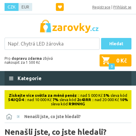
CZK
EUR
Registrace
|
Přihlásit se
Hledat
Pro
dopravu zdarma
zbývá
0 Kč
nakoupit za 1 500 Kč
0
Kategorie
Získejte více světla za méně peněz
:: nad 5 000 Kč
5%
sleva kód
54UQD4
:: nad 10 000 Kč
7%
sleva kód
2c43RR
:: nad 20 000 Kč
10%
sleva kód
R9HNHG
Nenašli jste, co jste hledali?
Nenašli jste, co jste hledali?