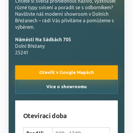
Chcete si světla prohlédnout naživo, vyzkoušet
různé typy svícení a poradit se s odborníkem?
Navštivte náš moderní showroom v Dolních
Břežanech – rádi Vás přivítáme a pomůžeme s
výběrem.
Náměstí Na Sádkách 705
Dolní Břežany
25241
Otevřít v Google Mapách
Více o showroomu
Otevírací doba