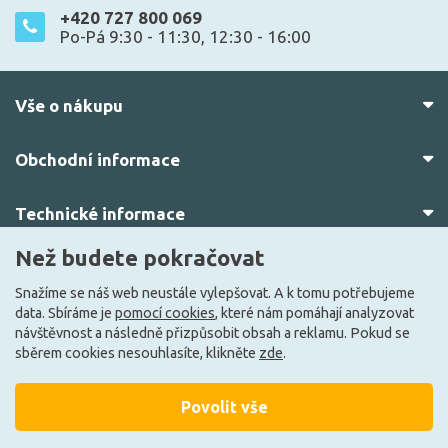
+420 727 800 069
Po-Pá 9:30 - 11:30, 12:30 - 16:00
Vše o nákupu
Obchodní informace
Technické informace
Než budete pokračovat
O nás
Snažíme se náš web neustále vylepšovat. A k tomu potřebujeme
data. Sbíráme je
pomocí cookies
, které nám pomáhají analyzovat
návštěvnost a následně přizpůsobit obsah a reklamu. Pokud se
sběrem cookies nesouhlasíte, klikněte
zde
.
Povolit vše