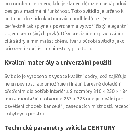
pro moderní interiéry, kde je kladen důraz na nenápadný
design a maximální funkčnost. Toto svítidlo je určeno k
instalaci do sádrokartonových podhledů a stěn -
perfektně tak splyne s povrchem a vytvoří čistý, elegantní
dojem bez rušivých prvků. Díky preciznímu zpracování z
bílé sádry a minimalistickému tvaru působí svítidlo jako
přirozená součást architektury prostoru.
Kvalitní materiály a univerzální použití
Svítidlo je vyrobeno z vysoce kvalitní sádry, což zajišťuje
nejen pevnost, ale umožňuje i finální barevné doladění
přetřením dle potřeb interiéru. S rozměry 310 × 250 × 184
mm a montážním otvorem 263 × 323 mm je ideální pro
osvětlení chodeb, kanceláří, zasedacích místností, recepcí
i obytných prostor.
Technické parametry svítidla CENTURY