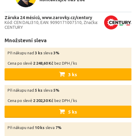
Záruka 24 měsíců
www.zarovky.cz/century
Kód: CEN DALI310
EAN: 9090171007510
Značka:
CENTURY
Množstevní sleva
Při nákupu nad
3 ks
sleva
3%
Cena po slevě
2 248,60 Kč
bez DPH / ks
3 ks
Při nákupu nad
5 ks
sleva
5%
Cena po slevě
2 202,30 Kč
bez DPH / ks
5 ks
Při nákupu nad
10 ks
sleva
7%