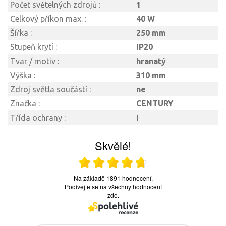
Počet světelných zdrojů :
1
Celkový příkon max. :
40 W
Šířka :
250 mm
Stupeň krytí :
IP20
Tvar / motiv :
hranatý
Výška :
310 mm
Zdroj světla součástí :
ne
Značka :
CENTURY
Třída ochrany :
I