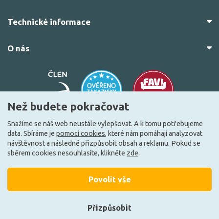
Technické informace
O nás
Než budete pokračovat
Snažíme se náš web neustále vylepšovat. A k tomu potřebujeme
data. Sbíráme je
pomocí cookies
, které nám pomáhají analyzovat
© 2010–2026 Všechna práva vyhrazena.
žárovky.cz
návštěvnost a následně přizpůsobit obsah a reklamu. Pokud se
Vytvořilo
FEO.cz
sběrem cookies nesouhlasíte, klikněte
zde
.
Povolit vše
Přizpůsobit