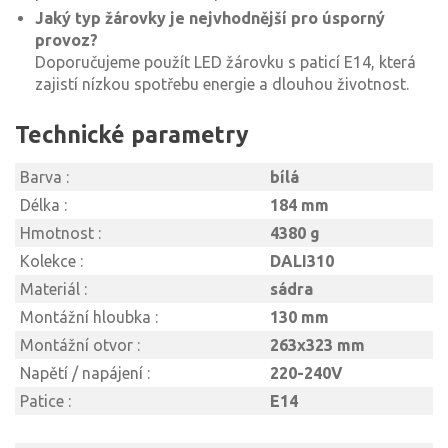
Jaký typ žárovky je nejvhodnější pro úsporný
provoz?
Doporučujeme použít LED žárovku s paticí E14, která
zajistí nízkou spotřebu energie a dlouhou životnost.
Technické parametry
Barva :
bílá
Délka :
184 mm
Hmotnost :
4380 g
Kolekce :
DALI310
Materiál :
sádra
Montážní hloubka :
130 mm
Montážní otvor :
263x323 mm
Napětí / napájení :
220-240V
Patice :
E14