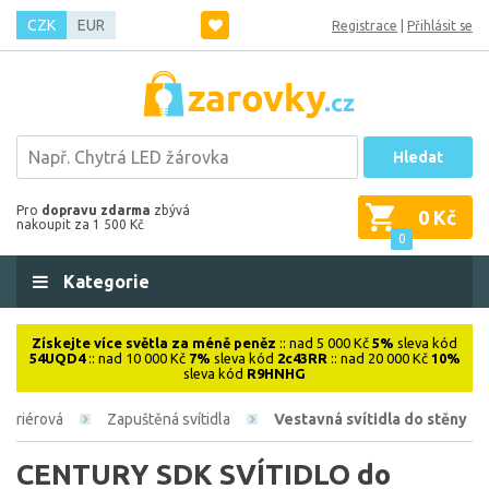
CZK
EUR
Registrace
|
Přihlásit se
Hledat
Pro
dopravu zdarma
zbývá
0 Kč
nakoupit za 1 500 Kč
0
Kategorie
Získejte více světla za méně peněz
:: nad 5 000 Kč
5%
sleva kód
54UQD4
:: nad 10 000 Kč
7%
sleva kód
2c43RR
:: nad 20 000 Kč
10%
sleva kód
R9HNHG
nteriérová
Zapuštěná svítidla
Vestavná svítidla do stěny
CENTURY SDK SVÍTIDLO do