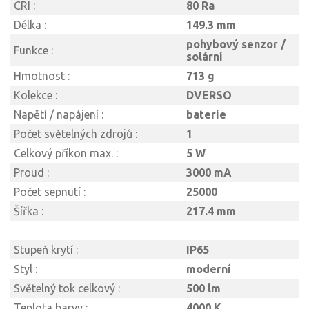
CRI :
80 Ra
Délka :
149.3 mm
pohybový senzor /
Funkce :
solární
Hmotnost :
713 g
Kolekce :
DVERSO
Napětí / napájení :
baterie
Počet světelných zdrojů :
1
Celkový příkon max. :
5 W
Proud :
3000 mA
Počet sepnutí :
25000
Šířka :
217.4 mm
Stupeň krytí :
IP65
Styl :
moderní
Světelný tok celkový :
500 lm
Teplota barvy :
4000 K