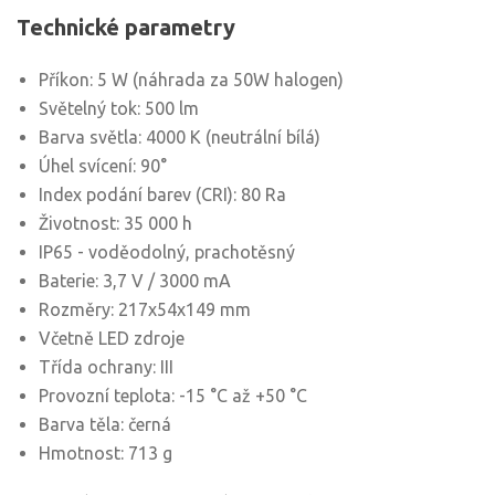
Technické parametry
Příkon: 5 W (náhrada za 50W halogen)
Světelný tok: 500 lm
Barva světla: 4000 K (neutrální bílá)
Úhel svícení: 90°
Index podání barev (CRI): 80 Ra
Životnost: 35 000 h
IP65 - voděodolný, prachotěsný
Baterie: 3,7 V / 3000 mA
Rozměry: 217x54x149 mm
Včetně LED zdroje
Třída ochrany: III
Provozní teplota: -15 °C až +50 °C
Barva těla: černá
Hmotnost: 713 g