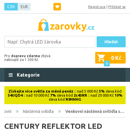
CZK
EUR
Registrace
|
Přihlásit se
Hledat
Pro
dopravu zdarma
zbývá
0 Kč
nakoupit za 1 500 Kč
0
Kategorie
Získejte více světla za méně peněz
:: nad 5 000 Kč
5%
sleva kód
54UQD4
:: nad 10 000 Kč
7%
sleva kód
2c43RR
:: nad 20 000 Kč
10%
sleva kód
R9HNHG
nkovní
Nástěnná svítidla
Venkovní nástěnná svítidla s…
CENTURY REFLEKTOR LED