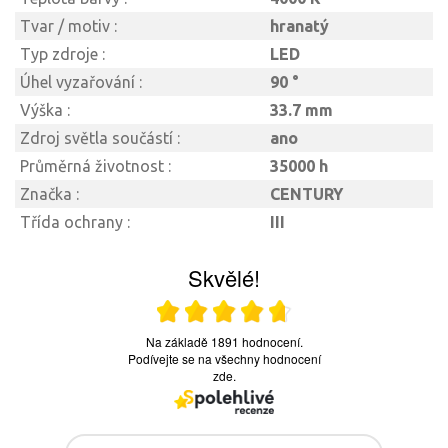
Tvar / motiv :
hranatý
Typ zdroje :
LED
Úhel vyzařování :
90 °
Výška :
33.7 mm
Zdroj světla součástí :
ano
Průměrná životnost :
35000 h
Značka :
CENTURY
Třída ochrany :
III