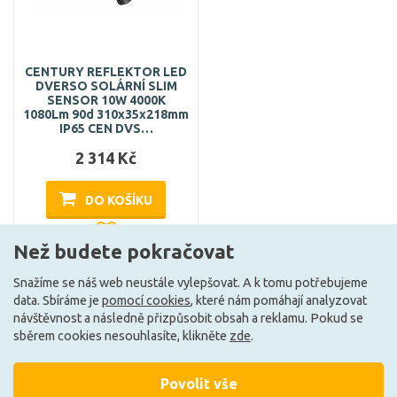
CENTURY REFLEKTOR LED
DVERSO SOLÁRNÍ SLIM
SENSOR 10W 4000K
1080Lm 90d 310x35x218mm
IP65 CEN DVS…
2 314 Kč
DO KOŠÍKU
Než budete pokračovat
Může být u Vás 17. 8.
Snažíme se náš web neustále vylepšovat. A k tomu potřebujeme
data. Sbíráme je
pomocí cookies
, které nám pomáhají analyzovat
návštěvnost a následně přizpůsobit obsah a reklamu. Pokud se
sběrem cookies nesouhlasíte, klikněte
zde
.
Ze stejné kolekce
Povolit vše