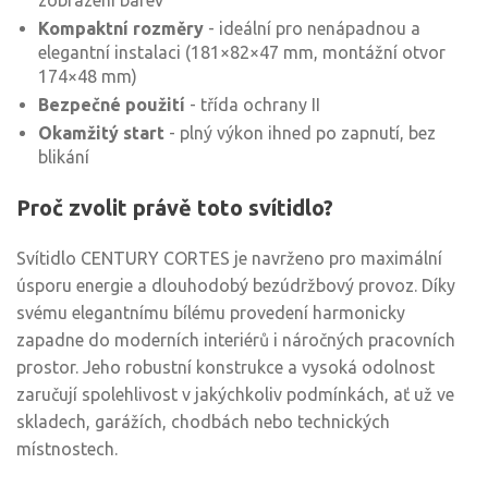
zobrazení barev
Kompaktní rozměry
- ideální pro nenápadnou a
elegantní instalaci (181×82×47 mm, montážní otvor
174×48 mm)
Bezpečné použití
- třída ochrany II
Okamžitý start
- plný výkon ihned po zapnutí, bez
blikání
Proč zvolit právě toto svítidlo?
Svítidlo CENTURY CORTES je navrženo pro maximální
úsporu energie a dlouhodobý bezúdržbový provoz. Díky
svému elegantnímu bílému provedení harmonicky
zapadne do moderních interiérů i náročných pracovních
prostor. Jeho robustní konstrukce a vysoká odolnost
zaručují spolehlivost v jakýchkoliv podmínkách, ať už ve
skladech, garážích, chodbách nebo technických
místnostech.