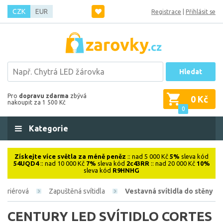
CZK
EUR
Registrace
|
Přihlásit se
Hledat
Pro
dopravu zdarma
zbývá
0 Kč
nakoupit za 1 500 Kč
0
Kategorie
Získejte více světla za méně peněz
:: nad 5 000 Kč
5%
sleva kód
54UQD4
:: nad 10 000 Kč
7%
sleva kód
2c43RR
:: nad 20 000 Kč
10%
sleva kód
R9HNHG
nteriérová
Zapuštěná svítidla
Vestavná svítidla do stěny
CENTURY LED SVÍTIDLO CORTES