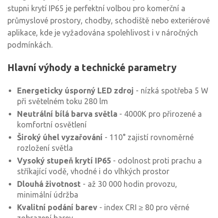
stupni krytí IP65 je perfektní volbou pro komerční a
průmyslové prostory, chodby, schodiště nebo exteriérové
aplikace, kde je vyžadována spolehlivost i v náročných
podmínkách.
Hlavní výhody a technické parametry
Energeticky úsporný LED zdroj
- nízká spotřeba 5 W
při světelném toku 280 lm
Neutrální bílá barva světla
- 4000K pro přirozené a
komfortní osvětlení
Široký úhel vyzařování
- 110° zajistí rovnoměrné
rozložení světla
Vysoký stupeň krytí IP65
- odolnost proti prachu a
stříkající vodě, vhodné i do vlhkých prostor
Dlouhá životnost
- až 30 000 hodin provozu,
minimální údržba
Kvalitní podání barev
- index CRI ≥ 80 pro věrné