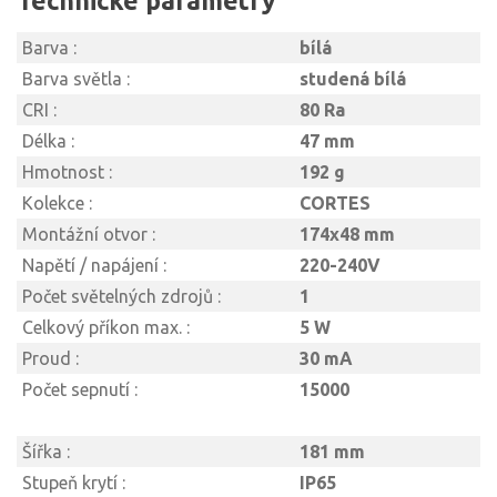
Technické parametry
Barva :
bílá
Barva světla :
studená bílá
CRI :
80 Ra
Délka :
47 mm
Hmotnost :
192 g
Kolekce :
CORTES
Montážní otvor :
174x48 mm
Napětí / napájení :
220-240V
Počet světelných zdrojů :
1
Celkový příkon max. :
5 W
Proud :
30 mA
Počet sepnutí :
15000
Šířka :
181 mm
Stupeň krytí :
IP65