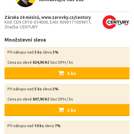
Záruka 24 měsíců
www.zarovky.cz/century
Kód: CEN CRT6-054000
EAN: 9090171009811
Značka: CENTURY
Množstevní sleva
Při nákupu nad
3 ks
sleva
3%
Cena po slevě
824,90 Kč
bez DPH / ks
3 ks
Při nákupu nad
5 ks
sleva
5%
Cena po slevě
807,90 Kč
bez DPH / ks
5 ks
Při nákupu nad
10 ks
sleva
7%