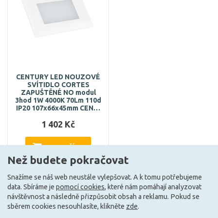
CENTURY LED NOUZOVÉ
SVÍTIDLO CORTES
ZAPUŠTĚNÉ NO modul
3hod 1W 4000K 70Lm 110d
IP20 107x66x45mm CEN…
1 402 Kč
DO KOŠÍKU
Než budete pokračovat
Snažíme se náš web neustále vylepšovat. A k tomu potřebujeme
data. Sbíráme je
pomocí cookies
, které nám pomáhají analyzovat
Může být u Vás 18. 9.
návštěvnost a následně přizpůsobit obsah a reklamu. Pokud se
sběrem cookies nesouhlasíte, klikněte
zde
.