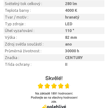
Světelný tok celkový :
280 lm
Teplota barvy :
4000 K
Tvar / motiv :
hranatý
Typ zdroje :
LED
Úhel vyzařování :
110 °
Výška :
82 mm
Zdroj světla součástí :
ano
Průměrná životnost :
30000 h
Značka :
CENTURY
Třída ochrany :
II