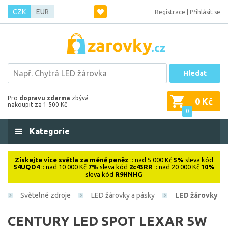
CZK
EUR
Registrace
|
Přihlásit se
Hledat
Pro
dopravu zdarma
zbývá
0 Kč
nakoupit za 1 500 Kč
0
Kategorie
Získejte více světla za méně peněz
:: nad 5 000 Kč
5%
sleva kód
54UQD4
:: nad 10 000 Kč
7%
sleva kód
2c43RR
:: nad 20 000 Kč
10%
sleva kód
R9HNHG
Světelné zdroje
LED žárovky a pásky
LED žárovky
CENTURY LED SPOT LEXAR 5W