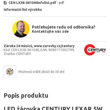
CEN LX38-061040infolist.pdf
- pdf
Informační list výrobku
Potřebujete radu od odborníka?
Kontaktujte nás zde
Záruka 24 měsíců
www.zarovky.cz/century
Kód: CEN LX38-061040
EAN: 9090171002799
Značka: CENTURY
Možnost vrátit zboží do 30 dní
Popis produktu
LED žárovka CENTURY LEXAR 5W