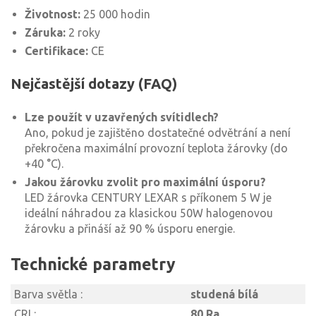
Životnost:
25 000 hodin
Záruka:
2 roky
Certifikace:
CE
Nejčastější dotazy (FAQ)
Lze použít v uzavřených svítidlech?
Ano, pokud je zajištěno dostatečné odvětrání a není
překročena maximální provozní teplota žárovky (do
+40 °C).
Jakou žárovku zvolit pro maximální úsporu?
LED žárovka CENTURY LEXAR s příkonem 5 W je
ideální náhradou za klasickou 50W halogenovou
žárovku a přináší až 90 % úsporu energie.
Technické parametry
Barva světla :
studená bílá
CRI :
80 Ra