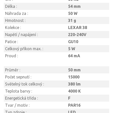
Délka :
54 mm
Náhrada za :
50 W
Hmotnost :
31 g
Kolekce :
LEXAR 38
Napětí / napájení :
220-240V
Patice :
GU10
Celkový příkon max. :
5 W
Proud :
64 mA
Průměr :
50 mm
Počet sepnutí :
15000
Světelný tok celkový :
380 lm
Teplota barvy :
4000 K
Energetická třída :
F
Tvar / motiv :
PAR16
Typ zdroje :
LED