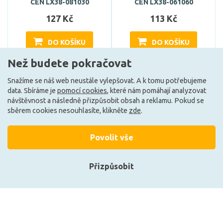
CEN LX38-081030
CEN LX38-061060
127 Kč
113 Kč
DO KOŠÍKU
DO KOŠÍKU
Než budete pokračovat
Snažíme se náš web neustále vylepšovat. A k tomu potřebujeme
Může být u Vás 17. 8.
Může být u Vás 17. 8.
data. Sbíráme je
pomocí cookies
, které nám pomáhají analyzovat
návštěvnost a následně přizpůsobit obsah a reklamu. Pokud se
sběrem cookies nesouhlasíte, klikněte
zde
.
Načíst další
Povolit vše
Ze stejné kolekce
Přizpůsobit
F
F
Přihlásit se
Registrace