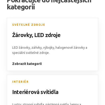
kategorií
SVĚTELNÉ ZDROJE
Žárovky
,
LED zdroje
LED žárovky,
zářivky
,
výbojky
,
halogenové žárovky
a
speciální světelné zdroje
.
Zobrazit kategorii
INTERIÉR
Interiérová svítidla
Lustry
,
stropní svítidla
,
nástěnná světla
,
lampy
a