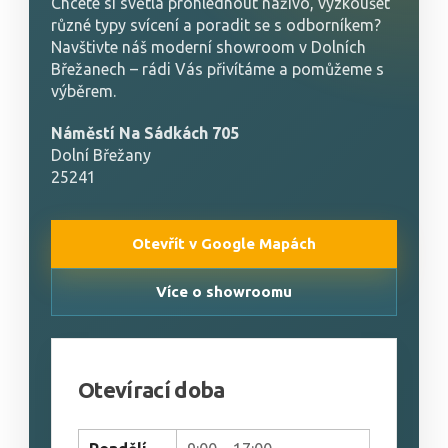
Chcete si světla prohlédnout naživo, vyzkoušet
různé typy svícení a poradit se s odborníkem?
Navštivte náš moderní showroom v Dolních
Břežanech – rádi Vás přivítáme a pomůžeme s
výběrem.
Náměstí Na Sádkách 705
Dolní Břežany
25241
Otevřít v Google Mapách
Více o showroomu
Otevírací doba