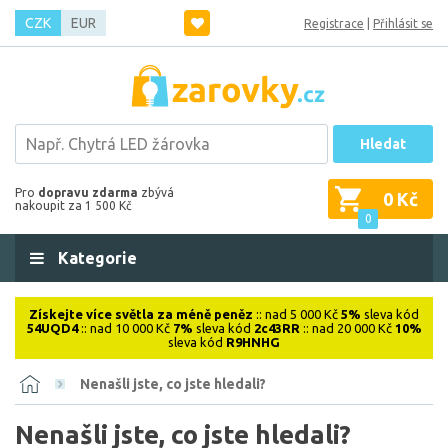
CZK
EUR
Registrace
|
Přihlásit se
Hledat
Pro
dopravu zdarma
zbývá
0 Kč
nakoupit za 1 500 Kč
0
Kategorie
Získejte více světla za méně peněz
:: nad 5 000 Kč
5%
sleva kód
54UQD4
:: nad 10 000 Kč
7%
sleva kód
2c43RR
:: nad 20 000 Kč
10%
sleva kód
R9HNHG
Nenašli jste, co jste hledali?
Nenašli jste, co jste hledali?