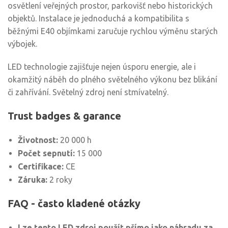
osvětlení veřejných prostor, parkovišť nebo historických
objektů. Instalace je jednoduchá a kompatibilita s
běžnými E40 objímkami zaručuje rychlou výměnu starých
výbojek.
LED technologie zajišťuje nejen úsporu energie, ale i
okamžitý náběh do plného světelného výkonu bez blikání
či zahřívání. Světelný zdroj není stmívatelný.
Trust badges & garance
Životnost:
20 000 h
Počet sepnutí:
15 000
Certifikace:
CE
Záruka:
2 roky
FAQ - často kladené otázky
Lze tento LED zdroj použít přímo jako náhradu za