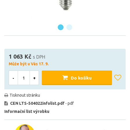
1 063 Kč
s DPH
Může být u Vás 17. 9.
-
+
Do košíku
Tisknout stránku
CEN LTS-504022infolist.pdf
- pdf
Informační list výrobku