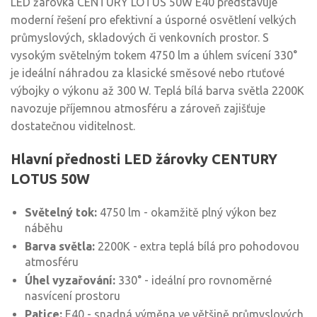
LED žárovka CENTURY LOTUS 50W E40 představuje
moderní řešení pro efektivní a úsporné osvětlení velkých
průmyslových, skladových či venkovních prostor. S
vysokým světelným tokem 4750 lm a úhlem svícení 330°
je ideální náhradou za klasické směsové nebo rtuťové
výbojky o výkonu až 300 W. Teplá bílá barva světla 2200K
navozuje příjemnou atmosféru a zároveň zajišťuje
dostatečnou viditelnost.
Hlavní přednosti LED žárovky CENTURY
LOTUS 50W
Světelný tok:
4750 lm - okamžitě plný výkon bez
náběhu
Barva světla:
2200K - extra teplá bílá pro pohodovou
atmosféru
Úhel vyzařování:
330° - ideální pro rovnoměrné
nasvícení prostoru
Patice:
E40 - snadná výměna ve většině průmyslových