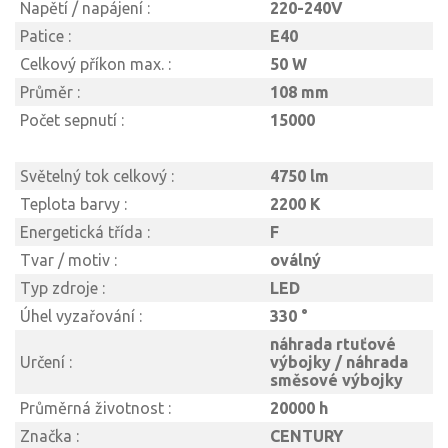
Napětí / napájení :
220-240V
Patice :
E40
Celkový příkon max. :
50 W
Průměr :
108 mm
Počet sepnutí :
15000
Světelný tok celkový :
4750 lm
Teplota barvy :
2200 K
Energetická třída :
F
Tvar / motiv :
oválný
Typ zdroje :
LED
Úhel vyzařování :
330 °
náhrada rtuťové
Určení :
výbojky / náhrada
směsové výbojky
Průměrná životnost :
20000 h
Značka :
CENTURY