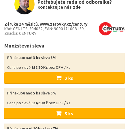
Potřebujete radu od odborníka?
Kontaktujte nás zde
Záruka 24 měsíců
www.zarovky.cz/century
Kód: CEN LTS-504022
EAN: 9090171008159
Značka: CENTURY
Množstevní sleva
Při nákupu nad
3 ks
sleva
3%
Cena po slevě
852,20 Kč
bez DPH / ks
3 ks
Při nákupu nad
5 ks
sleva
5%
Cena po slevě
834,60 Kč
bez DPH / ks
5 ks
Při nákupu nad
10 ks
sleva
7%