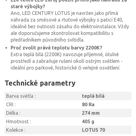
staré výbojky?
Ano, LED CENTURY LOTUS je navržen jako přímá
náhrada za směsové a rtuťové výbojky s paticí E40,
ideálně bez nutnosti zásahu do elektroinstalace. Vždy
ale doporučujeme zkontrolovat kompatibilitu s
předřadníkem původního svítidla.
Proč zvolit právě teplotu barvy 2200K?
Extra teplá bílá (2200K) navozuje příjemné, útulné
prostředí a zabraňuje rušení okolí ostrým světlem -
ideální pro parkové, historické či veřejné osvětlení.
Technické parametry
Barva světla :
teplá bílá
CRI :
80 Ra
Délka :
274 mm
Hmotnost :
405 g
Kolekce :
LOTUS 70