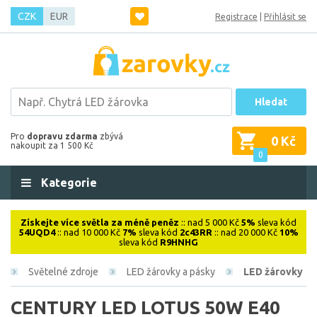
CZK
EUR
Registrace
|
Přihlásit se
Hledat
Pro
dopravu zdarma
zbývá
0 Kč
nakoupit za 1 500 Kč
0
Kategorie
Získejte více světla za méně peněz
:: nad 5 000 Kč
5%
sleva kód
54UQD4
:: nad 10 000 Kč
7%
sleva kód
2c43RR
:: nad 20 000 Kč
10%
sleva kód
R9HNHG
Světelné zdroje
LED žárovky a pásky
LED žárovky
CENTURY LED LOTUS 50W E40