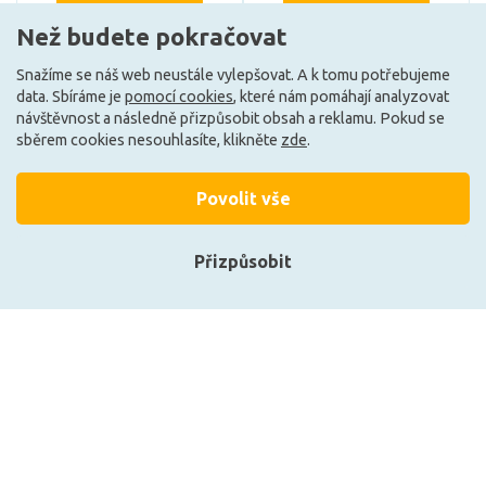
Než budete pokračovat
Snažíme se náš web neustále vylepšovat. A k tomu potřebujeme
Může být u Vás 17. 9.
Může být u Vás 17. 9.
data. Sbíráme je
pomocí cookies
, které nám pomáhají analyzovat
návštěvnost a následně přizpůsobit obsah a reklamu. Pokud se
sběrem cookies nesouhlasíte, klikněte
zde
.
Načíst další
Povolit vše
Ze stejné kolekce
Přizpůsobit
F
F
Přihlásit se
Registrace