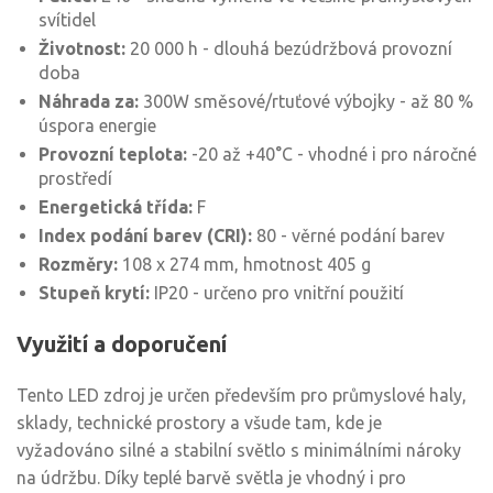
svítidel
Životnost:
20 000 h - dlouhá bezúdržbová provozní
doba
Náhrada za:
300W směsové/rtuťové výbojky - až 80 %
úspora energie
Provozní teplota:
-20 až +40°C - vhodné i pro náročné
prostředí
Energetická třída:
F
Index podání barev (CRI):
80 - věrné podání barev
Rozměry:
108 x 274 mm, hmotnost 405 g
Stupeň krytí:
IP20 - určeno pro vnitřní použití
Využití a doporučení
Tento LED zdroj je určen především pro průmyslové haly,
sklady, technické prostory a všude tam, kde je
vyžadováno silné a stabilní světlo s minimálními nároky
na údržbu. Díky teplé barvě světla je vhodný i pro