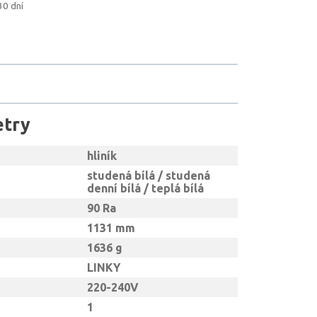
30 dní
etry
hliník
studená bílá / studená
denní bílá / teplá bílá
90 Ra
1131 mm
1636 g
LINKY
220-240V
1