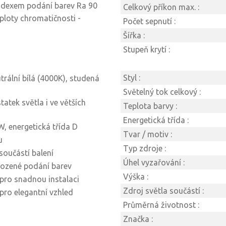
ndexem podání barev Ra 90
Celkový příkon max. :
ploty chromatičnosti -
Počet sepnutí :
Šířka :
Stupeň krytí :
Styl :
trální bílá (4000K), studená
Světelný tok celkový :
tatek světla i ve větších
Teplota barvy :
Energetická třída :
, energetická třída D
Tvar / motiv :
u
Typ zdroje :
součástí balení
Úhel vyzařování :
rozené podání barev
Výška :
 pro snadnou instalaci
Zdroj světla součástí :
e pro elegantní vzhled
Průměrná životnost :
Značka :