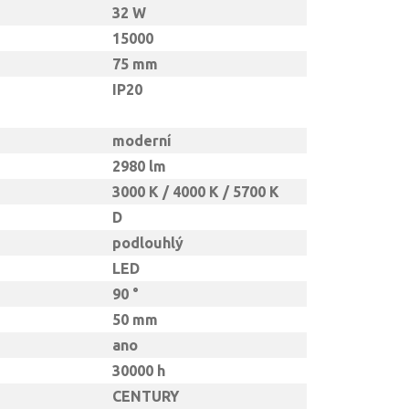
32 W
15000
75 mm
IP20
moderní
2980 lm
3000 K / 4000 K / 5700 K
D
podlouhlý
LED
90 °
50 mm
ano
30000 h
CENTURY