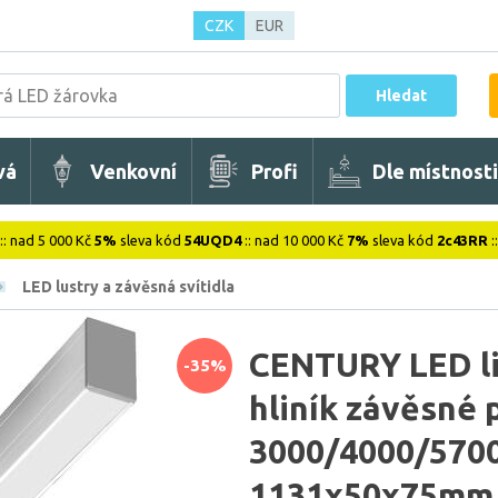
CZK
EUR
Hledat
vá
Venkovní
Profi
Dle místnosti
:: nad 5 000 Kč
5%
sleva kód
54UQD4
:: nad 10 000 Kč
7%
sleva kód
2c43RR
:
LED lustry a závěsná svítidla
CENTURY LED li
-35%
hliník závěsné 
3000/4000/5700
1131x50x75mm 