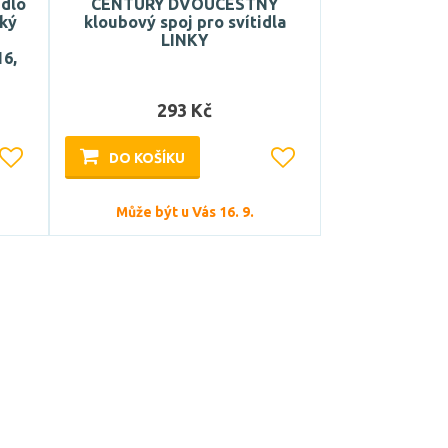
idlo
CENTURY DVOUCESTNÝ
cký
kloubový spoj pro svítidla
LINKY
16,
293 Kč
DO KOŠÍKU
Může být u Vás 16. 9.