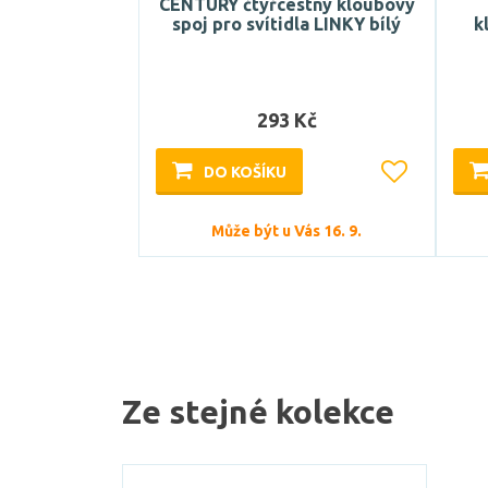
CENTURY čtyřcestný kloubový
spoj pro svítidla LINKY bílý
k
293 Kč
DO KOŠÍKU
Může být u Vás 16. 9.
Ze stejné kolekce