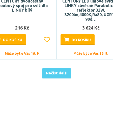
CENTURY dvoucestný
CENTURY LED liniové svít
loubový spoj pro svítidla
LINKY závěsné Paraboli
LINKY bílý
reflektor 32W,
3200lm,4000K,Ra80, UGR
90d…
216 Kč
3 624 Kč
DO KOŠÍKU
DO KOŠÍKU
Může být u Vás 16. 9.
Může být u Vás 16. 9.
Načíst další