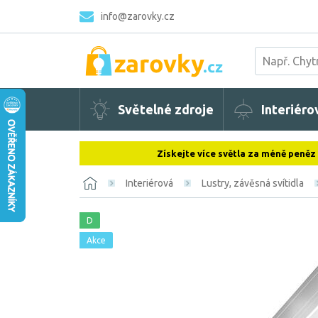
info@zarovky.cz
Světelné zdroje
Interiéro
Získejte více světla za méně peněz
Interiérová
Lustry, závěsná svítidla
D
Akce