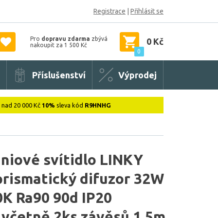
Registrace
|
Přihlásit se
Pro
dopravu zdarma
zbývá
0 Kč
nakoupit za 1 500 Kč
0
Příslušenství
Výprodej
: nad 20 000 Kč
10%
sleva kód
R9HNHG
niové svítidlo LINKY
prismatický difuzor 32W
K Ra90 90d IP20
včetně 2ks závěsů 1,5m