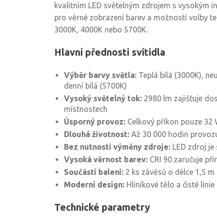
kvalitním LED světelným zdrojem s vysokým i
pro věrné zobrazení barev a možností volby te
3000K, 4000K nebo 5700K.
Hlavní přednosti svítidla
Výběr barvy světla:
Teplá bílá (3000K), neu
denní bílá (5700K)
Vysoký světelný tok:
2980 lm zajišťuje dos
místnostech
Úsporný provoz:
Celkový příkon pouze 32 W
Dlouhá životnost:
Až 30 000 hodin provoz
Bez nutnosti výměny zdroje:
LED zdroj je 
Vysoká věrnost barev:
CRI 90 zaručuje při
Součástí balení:
2 ks závěsů o délce 1,5 m
Moderní design:
Hliníkové tělo a čisté lini
Technické parametry