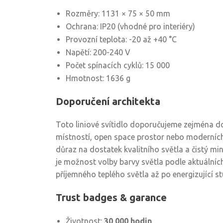
Rozměry: 1131 × 75 × 50 mm
Ochrana: IP20 (vhodné pro interiéry)
Provozní teplota: -20 až +40 °C
Napětí: 200-240 V
Počet spínacích cyklů: 15 000
Hmotnost: 1636 g
Doporučení architekta
Toto liniové svítidlo doporučujeme zejména do
místností, open space prostor nebo moderních
důraz na dostatek kvalitního světla a čistý mi
je možnost volby barvy světla podle aktuálníc
příjemného teplého světla až po energizující s
Trust badges & garance
Životnost:
30 000 hodin