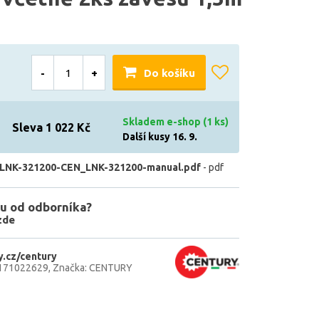
-
+
Do košíku
Skladem e-shop (1 ks)
Sleva 1 022 Kč
Další kusy 16. 9.
LNK-321200-CEN_LNK-321200-manual.pdf
- pdf
u od odborníka?
zde
.cz/century
171022629
Značka: CENTURY