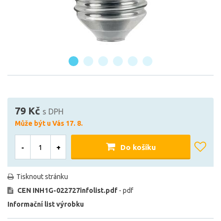
79 Kč
s DPH
Může být u Vás 17. 8.
-
+
Do košíku
Tisknout stránku
CEN INH1G-022727infolist.pdf
- pdf
Informační list výrobku