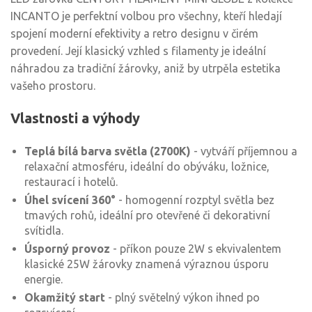
INCANTO je perfektní volbou pro všechny, kteří hledají
spojení moderní efektivity a retro designu v čirém
provedení. Její klasický vzhled s filamenty je ideální
náhradou za tradiční žárovky, aniž by utrpěla estetika
vašeho prostoru.
Vlastnosti a výhody
Teplá bílá barva světla (2700K)
- vytváří příjemnou a
relaxační atmosféru, ideální do obýváku, ložnice,
restaurací i hotelů.
Úhel svícení 360°
- homogenní rozptyl světla bez
tmavých rohů, ideální pro otevřené či dekorativní
svítidla.
Úsporný provoz
- příkon pouze 2W s ekvivalentem
klasické 25W žárovky znamená výraznou úsporu
energie.
Okamžitý start
- plný světelný výkon ihned po