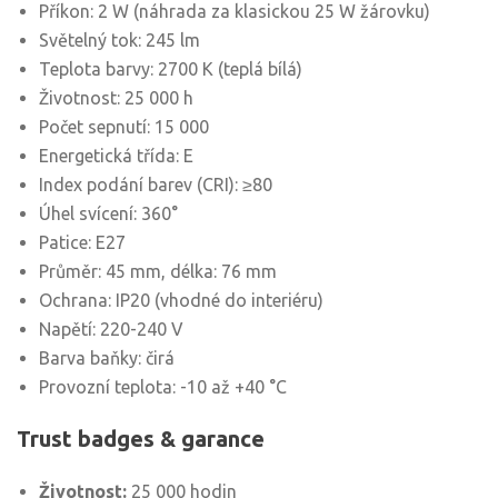
Příkon: 2 W (náhrada za klasickou 25 W žárovku)
Světelný tok: 245 lm
Teplota barvy: 2700 K (teplá bílá)
Životnost: 25 000 h
Počet sepnutí: 15 000
Energetická třída: E
Index podání barev (CRI): ≥80
Úhel svícení: 360°
Patice: E27
Průměr: 45 mm, délka: 76 mm
Ochrana: IP20 (vhodné do interiéru)
Napětí: 220-240 V
Barva baňky: čirá
Provozní teplota: -10 až +40 °C
Trust badges & garance
Životnost:
25 000 hodin