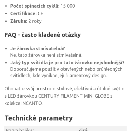
Počet spínacích cyklů:
15 000
Certifikace:
CE
Záruka:
2 roky
FAQ - často kladené otázky
Je žárovka stmívatelná?
Ne, tato žárovka není stmívatelná.
Jaký typ svítidla je pro tuto žárovku nejvhodnější?
Doporučujeme použít v otevřených nebo průhledných
svítidlech, kde vynikne její filamentový design.
Obohaťte svůj prostor o stylové, efektivní a útulné světlo
s LED žárovkou CENTURY FILAMENT MINI GLOBE z
kolekce INCANTO.
Technické parametry
Barva baňky :
čirá