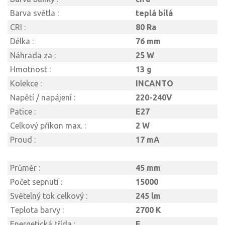
Barva světla :
teplá bílá
CRI :
80 Ra
Délka :
76 mm
Náhrada za :
25 W
Hmotnost :
13 g
Kolekce :
INCANTO
Napětí / napájení :
220-240V
Patice :
E27
Celkový příkon max. :
2 W
Proud :
17 mA
Průměr :
45 mm
Počet sepnutí :
15000
Světelný tok celkový :
245 lm
Teplota barvy :
2700 K
Energetická třída :
E