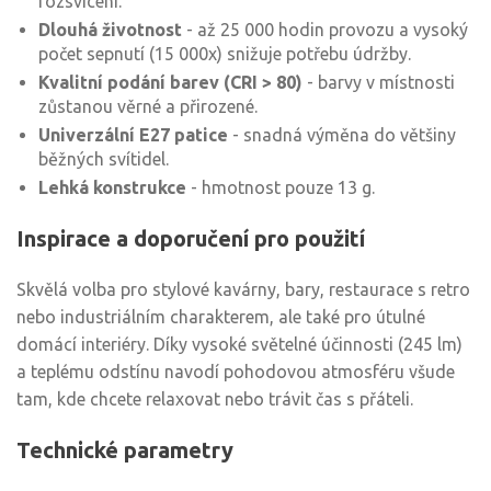
rozsvícení.
Dlouhá životnost
- až 25 000 hodin provozu a vysoký
počet sepnutí (15 000x) snižuje potřebu údržby.
Kvalitní podání barev (CRI > 80)
- barvy v místnosti
zůstanou věrné a přirozené.
Univerzální E27 patice
- snadná výměna do většiny
běžných svítidel.
Lehká konstrukce
- hmotnost pouze 13 g.
Inspirace a doporučení pro použití
Skvělá volba pro stylové kavárny, bary, restaurace s retro
nebo industriálním charakterem, ale také pro útulné
domácí interiéry. Díky vysoké světelné účinnosti (245 lm)
a teplému odstínu navodí pohodovou atmosféru všude
tam, kde chcete relaxovat nebo trávit čas s přáteli.
Technické parametry