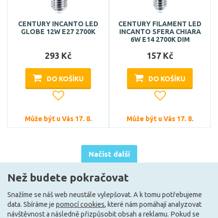
CENTURY INCANTO LED
CENTURY FILAMENT LED
GLOBE 12W E27 2700K
INCANTO SFERA CHIARA
6W E14 2700K DIM
293 Kč
157 Kč
DO KOŠÍKU
DO KOŠÍKU
Může být u Vás 17. 8.
Může být u Vás 17. 8.
Načíst další
Než budete pokračovat
Ze stejné kolekce
Snažíme se náš web neustále vylepšovat. A k tomu potřebujeme
data. Sbíráme je
pomocí cookies
, které nám pomáhají analyzovat
návštěvnost a následně přizpůsobit obsah a reklamu. Pokud se