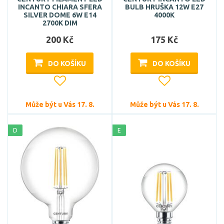
INCANTO CHIARA SFERA
BULB HRUŠKA 12W E27
SILVER DOME 6W E14
4000K
2700K DIM
200 Kč
175 Kč
DO KOŠÍKU
DO KOŠÍKU
Může být u Vás 17. 8.
Může být u Vás 17. 8.
D
E