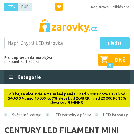
CZK
EUR
Registrace
|
Přihlásit se
Hledat
Pro
dopravu zdarma
zbývá
0 Kč
nakoupit za 1 500 Kč
0
Kategorie
Získejte více světla za méně peněz
:: nad 5 000 Kč
5%
sleva kód
54UQD4
:: nad 10 000 Kč
7%
sleva kód
2c43RR
:: nad 20 000 Kč
10%
sleva kód
R9HNHG
Světelné zdroje
LED žárovky a pásky
LED žárovky
CENTURY LED FILAMENT MINI