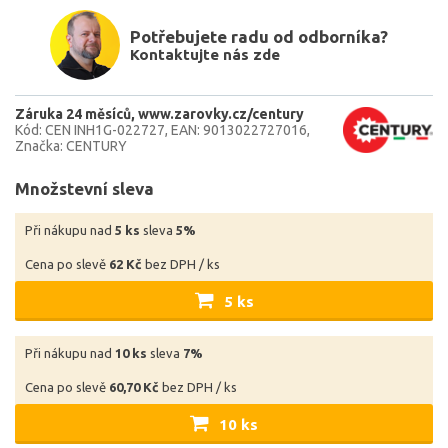
Potřebujete radu od odborníka?
Kontaktujte nás zde
Záruka 24 měsíců
www.zarovky.cz/century
Kód: CEN INH1G-022727
EAN: 9013022727016
Značka: CENTURY
Množstevní sleva
Při nákupu nad
5 ks
sleva
5%
Cena po slevě
62 Kč
bez DPH / ks
5 ks
Při nákupu nad
10 ks
sleva
7%
Cena po slevě
60,70 Kč
bez DPH / ks
10 ks