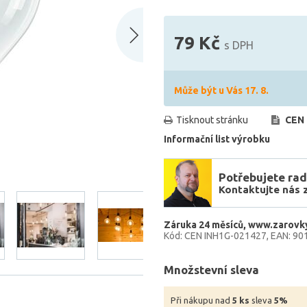
79 Kč
s DPH
Může být u Vás 17. 8.
Tisknout stránku
CEN 
Informační list výrobku
Potřebujete rad
Kontaktujte nás 
Záruka 24 měsíců
www.zarovky
Kód: CEN INH1G-021427
EAN: 90
Množstevní sleva
Při nákupu nad
5 ks
sleva
5%