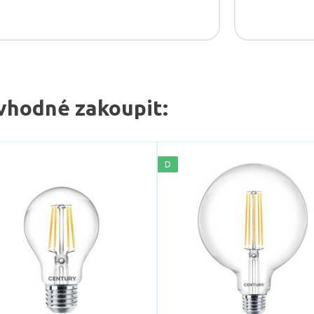
vhodné zakoupit:
D