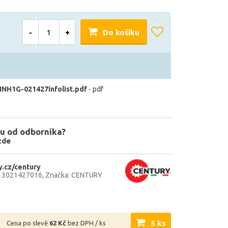
-
+
Do košíku
INH1G-021427infolist.pdf
- pdf
u od odborníka?
zde
.cz/century
13021427016
Značka: CENTURY
5 ks
Cena po slevě
62 Kč
bez DPH / ks