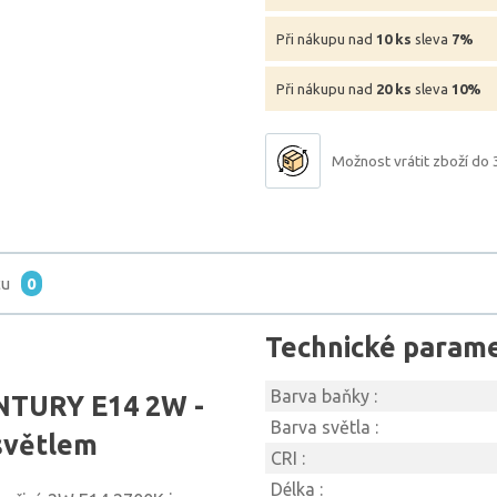
Při nákupu nad
10 ks
sleva
7%
Při nákupu nad
20 ks
sleva
10%
Možnost vrátit zboží do 
tu
0
Technické param
Barva baňky :
ENTURY E14 2W -
Barva světla :
světlem
CRI :
Délka :