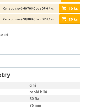
10 ks
Cena po slevě
60,70 Kč
bez DPH / ks
20 ks
Cena po slevě
58,80 Kč
bez DPH / ks
30 dní
etry
čirá
teplá bílá
80 Ra
76 mm