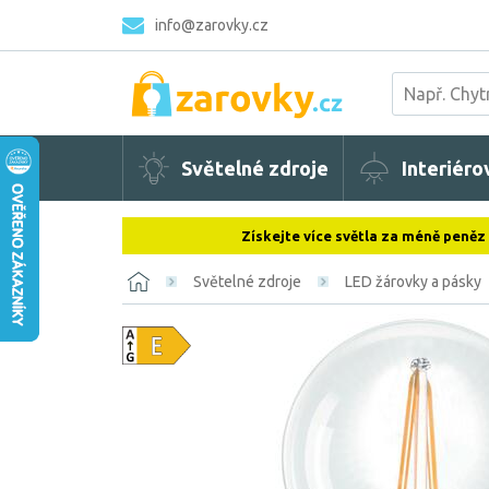
info@zarovky.cz
Světelné zdroje
Interiéro
Získejte více světla za méně peněz
Světelné zdroje
LED žárovky a pásky