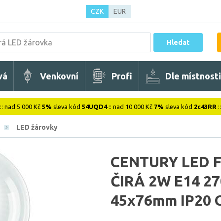
CZK
EUR
Hledat
vá
Venkovní
Profi
Dle místnosti
:: nad 5 000 Kč
5%
sleva kód
54UQD4
:: nad 10 000 Kč
7%
sleva kód
2c43RR
:
LED žárovky
CENTURY LED 
ČIRÁ 2W E14 2
45x76mm IP20 