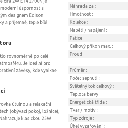
 čirá 2W E14 2700K je
Náhrada za :
t moderní úspornost s
Hmotnost :
ckým designem Edison
Kolekce :
ky a příjemné, teplé bílé
Napětí / napájení :
Patice :
toru
Celkový příkon max. :
Proud :
ětlo rovnoměrně po celé
 atmosféru. Je ideální pro
Průměr :
orativní závěsy, kde vynikne
Počet sepnutí :
Světelný tok celkový :
ci
Teplota barvy :
Energetická třída :
ovka útulnou a relaxační
Tvar / motiv :
ech (obývací pokoj, ložnice),
Typ zdroje :
. Nahrazuje klasickou 25W
Úhel vyzařování :