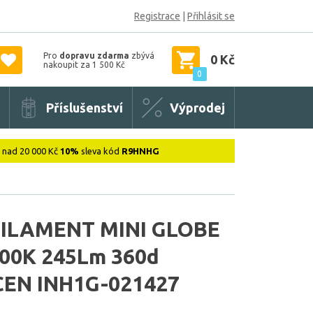
Registrace
|
Přihlásit se
Pro
dopravu zdarma
zbývá
0 Kč
nakoupit za 1 500 Kč
0
Příslušenství
Výprodej
: nad 20 000 Kč
10%
sleva kód
R9HNHG
FILAMENT MINI GLOBE
700K 245Lm 360d
CEN INH1G-021427