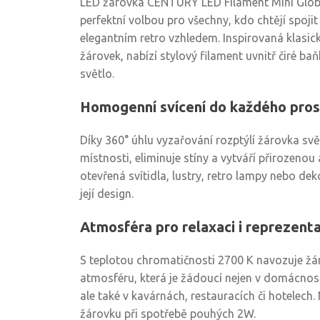
LED žárovka CENTURY LED Filament Mini Globe
perfektní volbou pro všechny, kdo chtějí spoji
elegantním retro vzhledem. Inspirovaná klasi
žárovek, nabízí stylový filament uvnitř čiré baň
světlo.
Homogenní svícení do každého pros
Díky 360° úhlu vyzařování rozptýlí žárovka sv
místnosti, eliminuje stíny a vytváří přirozenou
otevřená svítidla, lustry, retro lampy nebo dek
její design.
Atmosféra pro relaxaci i reprezenta
S teplotou chromatičnosti 2700 K navozuje žár
atmosféru, která je žádoucí nejen v domácnost
ale také v kavárnách, restauracích či hotelech
žárovku při spotřebě pouhých 2W.