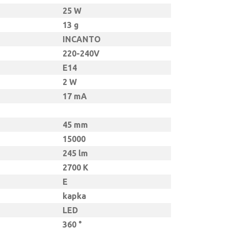
25 W
13 g
INCANTO
220-240V
E14
2 W
17 mA
45 mm
15000
245 lm
2700 K
E
kapka
LED
360 °