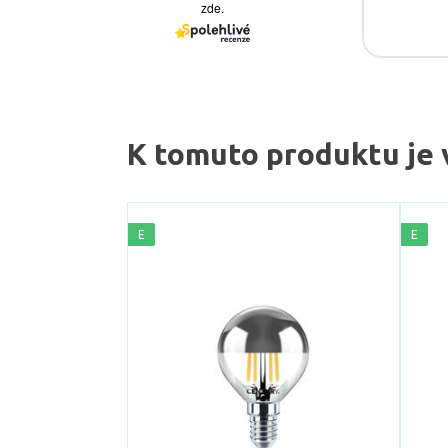
K tomuto produktu je 
E
E