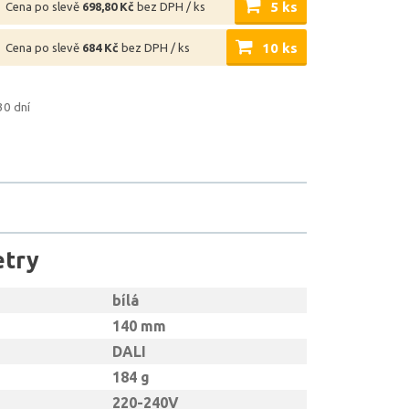
5 ks
Cena po slevě
698,80 Kč
bez DPH / ks
10 ks
Cena po slevě
684 Kč
bez DPH / ks
30 dní
etry
bílá
140 mm
DALI
184 g
220-240V