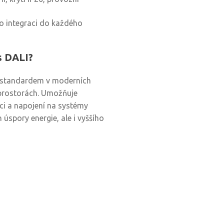
ro integraci do každého
s DALI?
s standardem v moderních
h prostorách. Umožňuje
ci a napojení na systémy
úspory energie, ale i vyššího