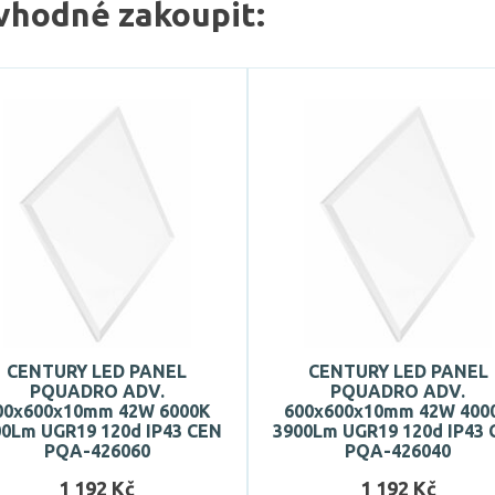
vhodné zakoupit:
CENTURY LED PANEL
CENTURY LED PANEL
PQUADRO ADV.
PQUADRO ADV.
00x600x10mm 42W 6000K
600x600x10mm 42W 400
00Lm UGR19 120d IP43 CEN
3900Lm UGR19 120d IP43 
PQA-426060
PQA-426040
1 192 Kč
1 192 Kč