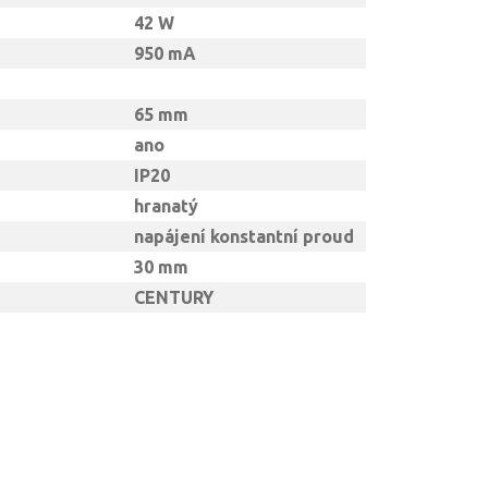
42 W
950 mA
65 mm
ano
IP20
hranatý
napájení konstantní proud
30 mm
CENTURY