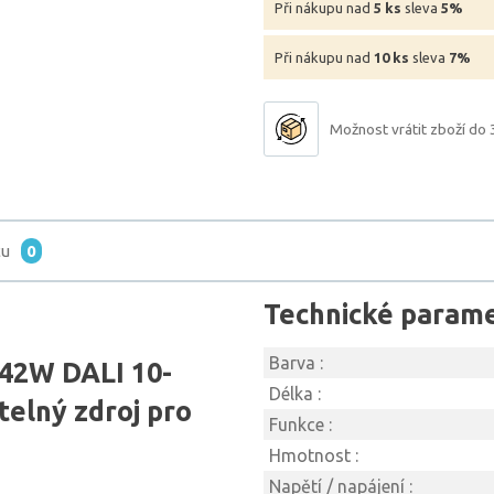
Při nákupu nad
5 ks
sleva
5%
Při nákupu nad
10 ks
sleva
7%
Možnost vrátit zboží do 
tu
0
Technické param
Barva :
42W DALI 10-
Délka :
telný zdroj pro
Funkce :
Hmotnost :
Napětí / napájení :