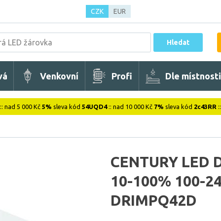
CZK
EUR
Hledat
vá
Venkovní
Profi
Dle místnosti
:: nad 5 000 Kč
5%
sleva kód
54UQD4
:: nad 10 000 Kč
7%
sleva kód
2c43RR
:
CENTURY LED 
10-100% 100-2
DRIMPQ42D