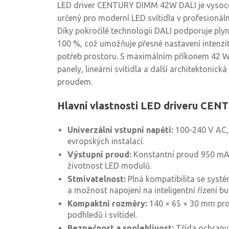
LED driver CENTURY DIMM 42W DALI je vysoce k
určený pro moderní LED svítidla v profesionáln
Díky pokročilé technologii DALI podporuje ply
100 %, což umožňuje přesné nastavení intenzit
potřeb prostoru. S maximálním příkonem 42 W 
panely, lineární svítidla a další architektonick
proudem.
Hlavní vlastnosti LED driveru CE
Univerzální vstupní napětí:
100-240 V AC,
evropských instalací.
Výstupní proud:
Konstantní proud 950 mA 
životnost LED modulů.
Stmívatelnost:
Plná kompatibilita se systé
a možnost napojení na inteligentní řízení b
Kompaktní rozměry:
140 × 65 × 30 mm pro
podhledů i svítidel.
Bezpečnost a spolehlivost:
Třída ochrany I