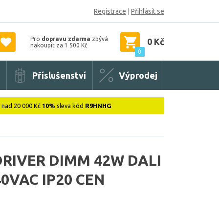
Registrace
|
Přihlásit se
Pro
dopravu zdarma
zbývá
0 Kč
nakoupit za 1 500 Kč
0
Příslušenství
Výprodej
: nad 20 000 Kč
10%
sleva kód
R9HNHG
DRIVER DIMM 42W DALI
40VAC IP20 CEN