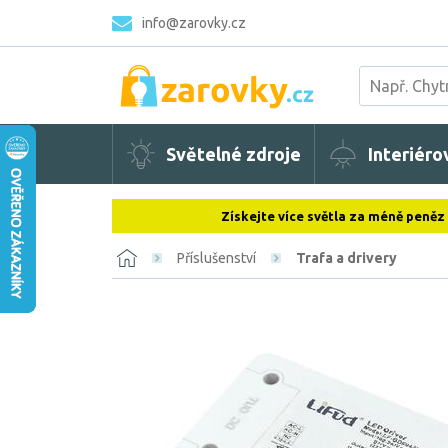
info@zarovky.cz
Světelné zdroje
Interiéro
Získejte více světla za méně peněz
Příslušenství
Trafa a drivery