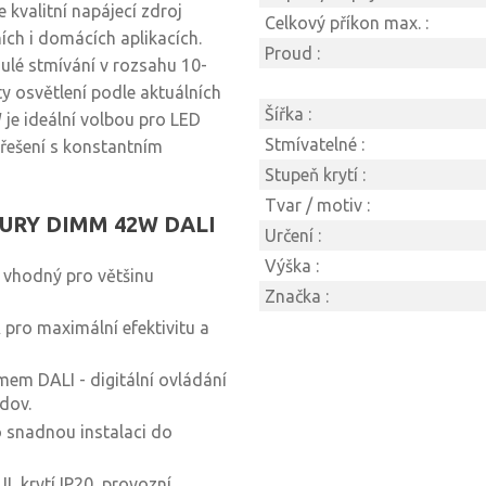
valitní napájecí zdroj
Celkový příkon max. :
ích i domácích aplikacích.
Proud :
nulé stmívání v rozsahu 10-
y osvětlení podle aktuálních
Šířka :
je ideální volbou pro LED
Stmívatelné :
á řešení s konstantním
Stupeň krytí :
Tvar / motiv :
NTURY DIMM 42W DALI
Určení :
Výška :
 vhodný pro většinu
Značka :
pro maximální efektivitu a
mem DALI - digitální ovládání
udov.
 snadnou instalaci do
I, krytí IP20, provozní