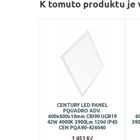
K tomuto produktu je 
CENTURY LED PANEL
PQUADRO ADV.
600x600x10mm CRI90 UGR19
6
42W 4000K 3900Lm 120d IP43
39
CEN PQA90-426040
1 451 Kč