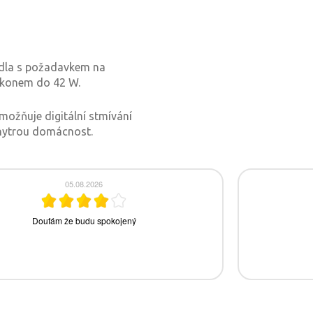
ítidla s požadavkem na
íkonem do 42 W.
umožňuje digitální stmívání
chytrou domácnost.