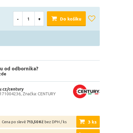
-
+
Do košíku
u od odborníka?
zde
.cz/century
0171004236
Značka: CENTURY
3 ks
Cena po slevě
713,50 Kč
bez DPH / ks