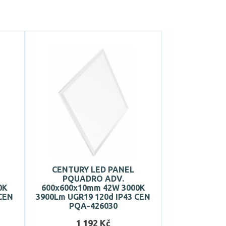
CENTURY LED PANEL
PQUADRO ADV.
0K
600x600x10mm 42W 3000K
CEN
3900Lm UGR19 120d IP43 CEN
PQA-426030
1 192 Kč