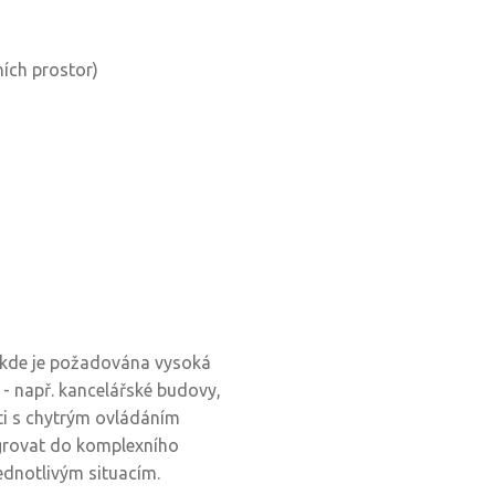
ních prostor)
, kde je požadována vysoká
 - např. kancelářské budovy,
i s chytrým ovládáním
egrovat do komplexního
ednotlivým situacím.