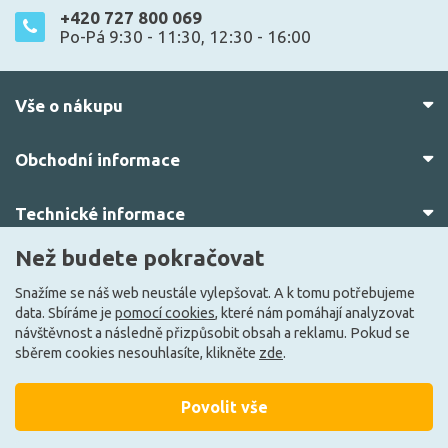
+420 727 800 069
Po-Pá 9:30 - 11:30, 12:30 - 16:00
Vše o nákupu
Obchodní informace
Technické informace
Než budete pokračovat
O nás
Snažíme se náš web neustále vylepšovat. A k tomu potřebujeme
data. Sbíráme je
pomocí cookies
, které nám pomáhají analyzovat
návštěvnost a následně přizpůsobit obsah a reklamu. Pokud se
sběrem cookies nesouhlasíte, klikněte
zde
.
Povolit vše