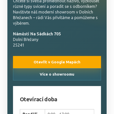
Chcete si světla prohlédnout naživo, vyzkoušet
různé typy svícení a poradit se s odborníkem?
Navštivte náš moderní showroom v Dolních
Břežanech – rádi Vás přivítáme a pomůžeme s
výběrem.
Náměstí Na Sádkách 705
Dolní Břežany
25241
Otevřít v Google Mapách
Více o showroomu
Otevírací doba