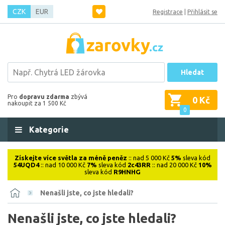
CZK
EUR
Registrace
|
Přihlásit se
Hledat
Pro
dopravu zdarma
zbývá
0 Kč
nakoupit za 1 500 Kč
0
Kategorie
Získejte více světla za méně peněz
:: nad 5 000 Kč
5%
sleva kód
54UQD4
:: nad 10 000 Kč
7%
sleva kód
2c43RR
:: nad 20 000 Kč
10%
sleva kód
R9HNHG
Nenašli jste, co jste hledali?
Nenašli jste, co jste hledali?