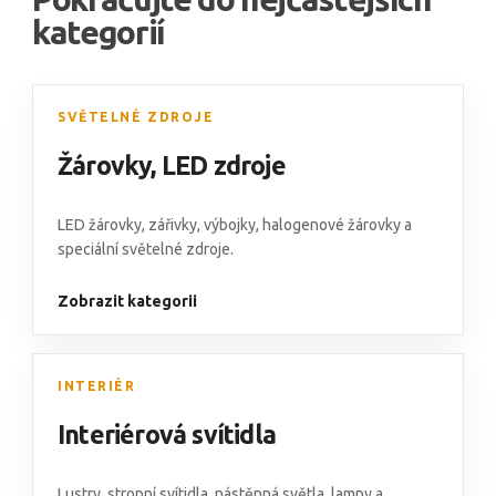
kategorií
SVĚTELNÉ ZDROJE
Žárovky
,
LED zdroje
LED žárovky,
zářivky
,
výbojky
,
halogenové žárovky
a
speciální světelné zdroje
.
Zobrazit kategorii
INTERIÉR
Interiérová svítidla
Lustry
,
stropní svítidla
,
nástěnná světla
,
lampy
a