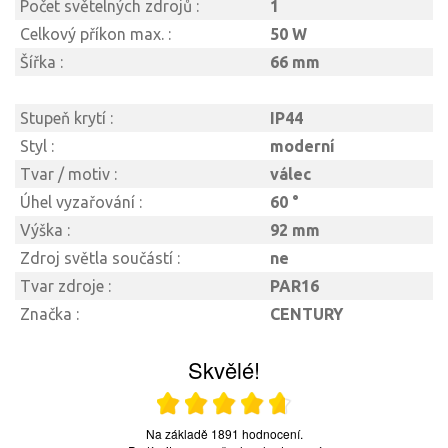
Počet světelných zdrojů :
1
Celkový příkon max. :
50 W
Šířka :
66 mm
Stupeň krytí :
IP44
Styl :
moderní
Tvar / motiv :
válec
Úhel vyzařování :
60 °
Výška :
92 mm
Zdroj světla součástí :
ne
Tvar zdroje :
PAR16
Značka :
CENTURY