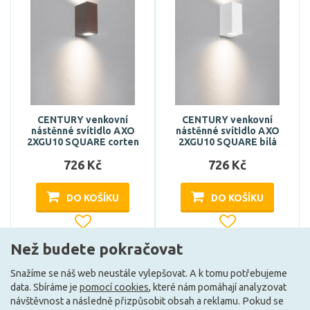
CENTURY venkovní
CENTURY venkovní
nástěnné svítidlo AXO
nástěnné svítidlo AXO
2XGU10 SQUARE corten
2XGU10 SQUARE bílá
726 Kč
726 Kč
DO KOŠÍKU
DO KOŠÍKU
Než budete pokračovat
Může být u Vás 16. 9.
Může být u Vás 16. 9.
Snažíme se náš web neustále vylepšovat. A k tomu potřebujeme
data. Sbíráme je
pomocí cookies
, které nám pomáhají analyzovat
návštěvnost a následně přizpůsobit obsah a reklamu. Pokud se
Načíst další