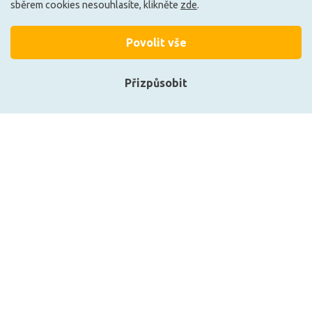
sběrem cookies nesouhlasíte, klikněte
zde
.
Povolit vše
Ze stejné kolekce
Přizpůsobit
Přihlásit se
Registrace
Zobrazit naše produkty
CENTURY Fasádní LED AXO
CENTURY Fasád
jednostranné 10W 230V 3000K 800Lm
jednostranné 10W 2
35d 90x200mm IP44 CEN AXO-109030
35d 90x200mm IP44
Přihlásit