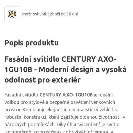
Možnost vrátit zboží do 30 dní
Popis produktu
Fasádní svítidlo CENTURY AXO-
1GU10B - Moderní design a vysoká
odolnost pro exteriér
Fasádní svítidlo
CENTURY AXO-1GU10B
je ideální
volbou pro stylové a bezpečné osvětlení venkovních
prostor. Kombinuje elegantní minimalistický vzhled s
robustní konstrukcí, která zajišťuje dlouhou životnost i v
náročných podmínkách. Díky úhlu svícení 60° je světlo
rovnoměrně rozprostřeno, což vytváří příjemnou a