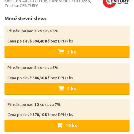
Kód: CEN AXO-1GU10B
EAN: 9090171010268
Značka: CENTURY
Množstevní sleva
Při nákupu nad
3 ks
sleva
3%
Cena po slevě
394,40 Kč
bez DPH / ks
3 ks
Při nákupu nad
5 ks
sleva
5%
Cena po slevě
386,30 Kč
bez DPH / ks
5 ks
Při nákupu nad
10 ks
sleva
7%
Cena po slevě
378,10 Kč
bez DPH / ks
10 ks