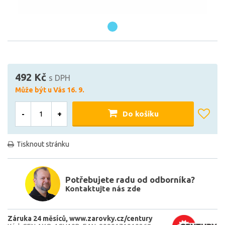
492 Kč
s DPH
Může být u Vás 16. 9.
-
+
Do košíku
Tisknout stránku
Potřebujete radu od odborníka?
Kontaktujte nás zde
Záruka 24 měsíců
www.zarovky.cz/century