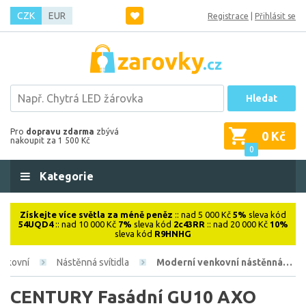
CZK
EUR
Registrace
|
Přihlásit se
Hledat
Pro
dopravu zdarma
zbývá
0 Kč
nakoupit za 1 500 Kč
0
Kategorie
Získejte více světla za méně peněz
:: nad 5 000 Kč
5%
sleva kód
54UQD4
:: nad 10 000 Kč
7%
sleva kód
2c43RR
:: nad 20 000 Kč
10%
sleva kód
R9HNHG
enkovní
Nástěnná svítidla
Moderní venkovní nástěnná…
CENTURY Fasádní GU10 AXO