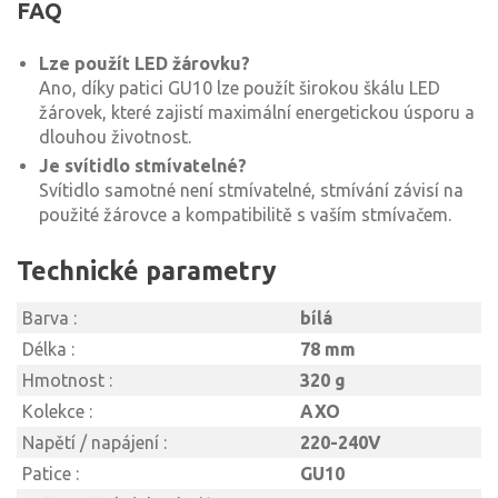
FAQ
Lze použít LED žárovku?
Ano, díky patici GU10 lze použít širokou škálu LED
žárovek, které zajistí maximální energetickou úsporu a
dlouhou životnost.
Je svítidlo stmívatelné?
Svítidlo samotné není stmívatelné, stmívání závisí na
použité žárovce a kompatibilitě s vaším stmívačem.
Technické parametry
Barva :
bílá
Délka :
78 mm
Hmotnost :
320 g
Kolekce :
AXO
Napětí / napájení :
220-240V
Patice :
GU10