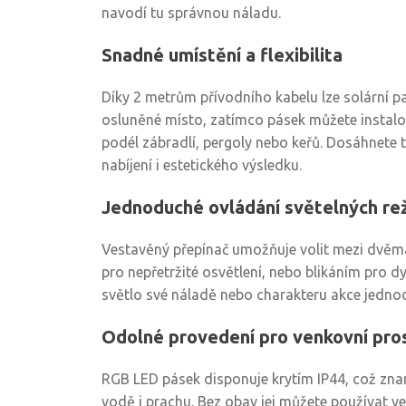
navodí tu správnou náladu.
Snadné umístění a flexibilita
Díky 2 metrům přívodního kabelu lze solární p
osluněné místo, zatímco pásek můžete instalov
podél zábradlí, pergoly nebo keřů. Dosáhnete t
nabíjení i estetického výsledku.
Jednoduché ovládání světelných re
Vestavěný přepínač umožňuje volit mezi dvěma
pro nepřetržité osvětlení, nebo blikáním pro d
světlo své náladě nebo charakteru akce jedno
Odolné provedení pro venkovní pro
RGB LED pásek disponuje krytím IP44, což znam
vodě i prachu. Bez obav jej můžete používat ven