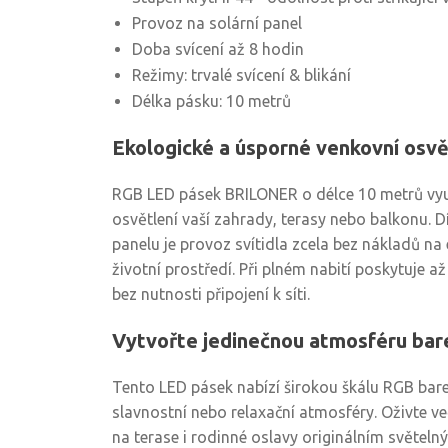
Provoz na solární panel
Doba svícení až 8 hodin
Režimy: trvalé svícení & blikání
Délka pásku: 10 metrů
Ekologické a úsporné venkovní osvě
RGB LED pásek BRILONER o délce 10 metrů využ
osvětlení vaší zahrady, terasy nebo balkonu. 
panelu je provoz svítidla zcela bez nákladů na
životní prostředí. Při plném nabití poskytuje až
bez nutnosti připojení k síti.
Vytvořte jedinečnou atmosféru ba
Tento LED pásek nabízí širokou škálu RGB bare
slavnostní nebo relaxační atmosféry. Oživte v
na terase i rodinné oslavy originálním světel