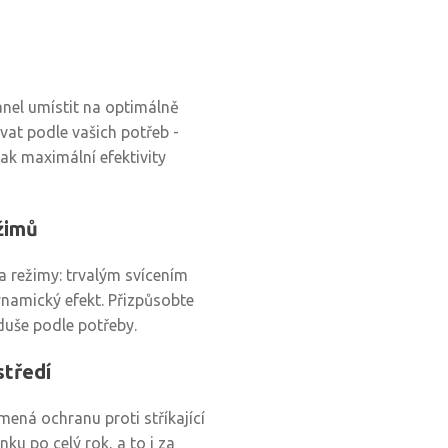
anel umístit na optimálně
at podle vašich potřeb -
ak maximální efektivity
žimů
 režimy: trvalým svícením
ynamický efekt. Přizpůsobte
duše podle potřeby.
středí
ená ochranu proti stříkající
ku po celý rok, a to i za