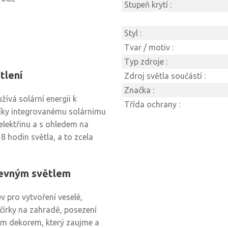
Stupeň krytí :
Styl :
Tvar / motiv :
Typ zdroje :
tlení
Zdroj světla součástí :
Značka :
ívá solární energii k
Třída ochrany :
Díky integrovanému solárnímu
 elektřinu a s ohledem na
 8 hodin světla, a to zcela
revným světlem
v pro vytvoření veselé,
ečírky na zahradě, posezení
ným dekorem, který zaujme a