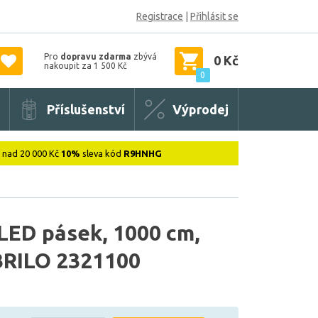
Registrace
|
Přihlásit se
Pro
dopravu zdarma
zbývá
0 Kč
nakoupit za 1 500 Kč
0
Příslušenství
Výprodej
: nad 20 000 Kč
10%
sleva kód
R9HNHG
ED pásek, 1000 cm,
BRILO 2321100