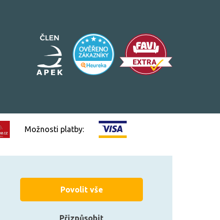
Možnosti platby:
Vytvořilo
FEO.cz
Povolit vše
Přizpůsobit