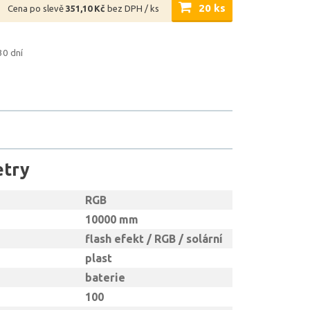
20 ks
Cena po slevě
351,10 Kč
bez DPH / ks
30 dní
etry
RGB
10000 mm
flash efekt / RGB / solární
plast
baterie
100