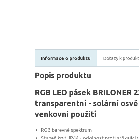
Informace o produktu
Dotazy k produk
Popis produktu
RGB LED pásek BRILONER 23
transparentní - solární osvě
venkovní použití
RGB barevné spektrum
Stupeň krytí IP44 - odolnost proti stříkající