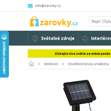
info@zarovky.cz
Světelné zdroje
Interiéro
Získejte více světla za méně peněz
Venkovní
Osvětlení terasy a balkónu