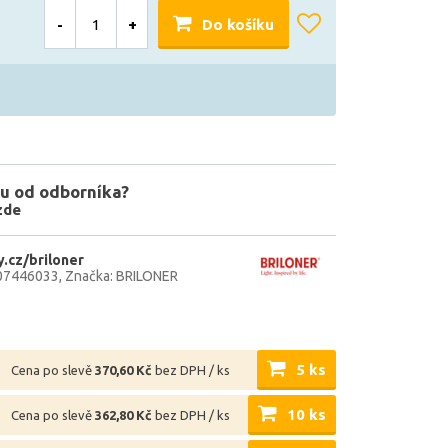
-
+
Do košíku
u od odborníka?
zde
.cz/briloner
07446033
Značka: BRILONER
5 ks
Cena po slevě
370,60 Kč
bez DPH / ks
10 ks
Cena po slevě
362,80 Kč
bez DPH / ks