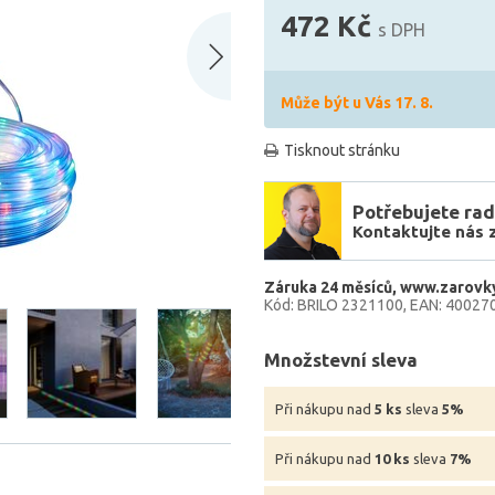
472 Kč
s DPH
Může být u Vás 17. 8.
Tisknout stránku
Potřebujete rad
Kontaktujte nás 
Záruka 24 měsíců
www.zarovky
Kód: BRILO 2321100
EAN: 40027
Množstevní sleva
Při nákupu nad
5 ks
sleva
5%
Při nákupu nad
10 ks
sleva
7%