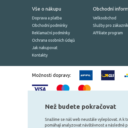
Vše o nákupu
Obchodní infor
Doprava a platba
Velkoobchod
Obchodní podmínky
Služby pro zákazní
Reklamační podmínky
Affiliate program
Ochrana osobních údajů
Jak nakupovat
Kontakty
Možnosti dopravy:
Než budete pokračovat
© 2010–2026 Všechna práva vyhrazena.
žárovky.cz
Snažíme se náš web neustále vylepšovat. A k 
pomáhají analyzovat návštěvnost a následně 