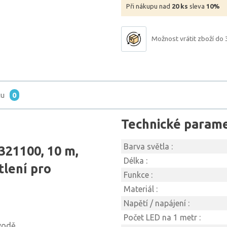
Při nákupu nad
20 ks
sleva
10%
Možnost vrátit zboží do 
tu
0
Technické param
Barva světla :
21100, 10 m,
Délka :
tlení pro
Funkce :
Materiál :
Napětí / napájení :
Počet LED na 1 metr :
 vodě