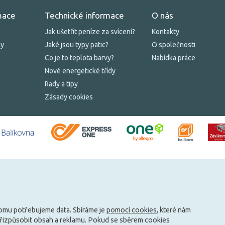
mace
Technické informace
O nás
Jak ušetřit peníze za svícení?
Kontakty
ky
Jaké jsou typy patic?
O společnosti
Co je to teplota barvy?
Nabídka práce
Nové energetické třídy
Rady a tipy
Zásady cookies
tomu potřebujeme data. Sbíráme je
pomocí cookies
, které nám
přizpůsobit obsah a reklamu. Pokud se sběrem cookies