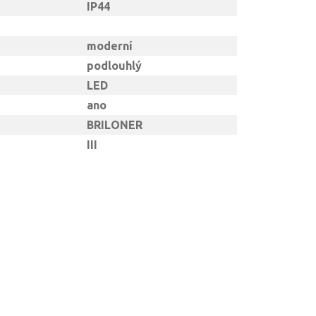
IP44
moderní
podlouhlý
LED
ano
BRILONER
III