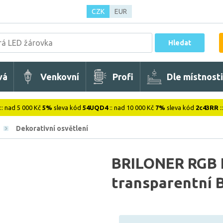
CZK
EUR
Hledat
vá
Venkovní
Profi
Dle místnosti
:: nad 5 000 Kč
5%
sleva kód
54UQD4
:: nad 10 000 Kč
7%
sleva kód
2c43RR
:
Dekorativní osvětlení
BRILONER RGB L
transparentní 