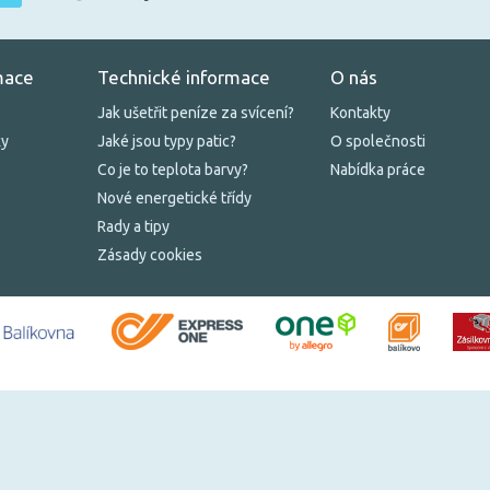
mace
Technické informace
O nás
Jak ušetřit peníze za svícení?
Kontakty
ky
Jaké jsou typy patic?
O společnosti
Co je to teplota barvy?
Nabídka práce
Nové energetické třídy
Rady a tipy
Zásady cookies