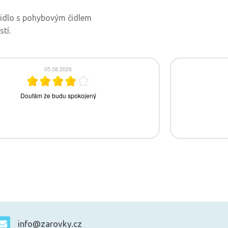
ítidlo s pohybovým čidlem
tí.
info@zarovky.cz