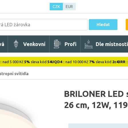
CZK
EUR
Hledat
vá
Venkovní
Profi
Dle místnosti
:: nad 5 000 Kč
5%
sleva kód
54UQD4
:: nad 10 000 Kč
7%
sleva kód
2c43RR
:
stropní svítidla
BRILONER LED st
26 cm, 12W, 119