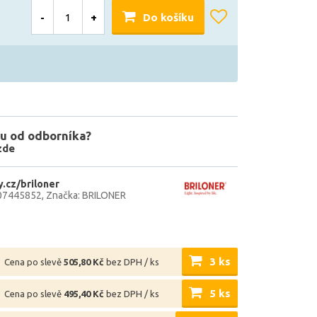
-
+
Do košíku
u od odborníka?
zde
.cz/briloner
07445852
Značka: BRILONER
3 ks
Cena po slevě
505,80 Kč
bez DPH / ks
5 ks
Cena po slevě
495,40 Kč
bez DPH / ks