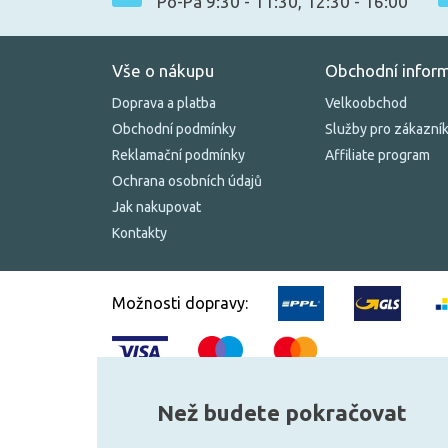
Po-Pá 9:30 - 11:30, 12:30 - 16:00
Vše o nákupu
Obchodní infor
Doprava a platba
Velkoobchod
Obchodní podmínky
Služby pro zákazní
Reklamační podmínky
Affiliate program
Ochrana osobních údajů
Jak nakupovat
Kontakty
Možnosti dopravy:
Než budete pokračovat
© 2010–2026 Všechna práva vyhrazena.
žárovky.cz