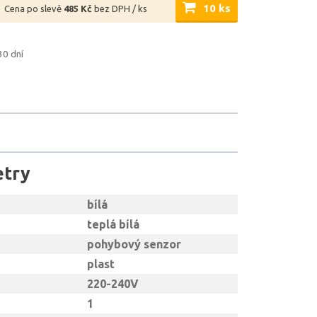
10 ks
Cena po slevě
485 Kč
bez DPH / ks
30 dní
etry
bílá
teplá bílá
pohybový senzor
plast
220-240V
1