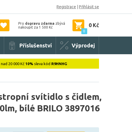
Registrace
|
Přihlásit se
Pro
dopravu zdarma
zbývá
0 Kč
nakoupit za 1 500 Kč
0
Příslušenství
Výprodej
: nad 20 000 Kč
10%
sleva kód
R9HNHG
ropní svítidlo s čidlem,
0lm, bílé BRILO 3897016