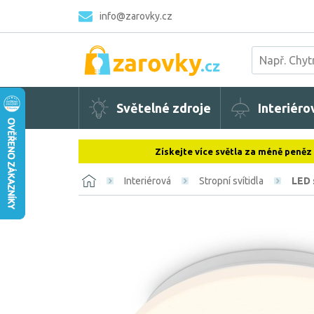
info@zarovky.cz
Světelné zdroje
Interiéro
Získejte více světla za méně peněz
Interiérová
Stropní svítidla
LED 