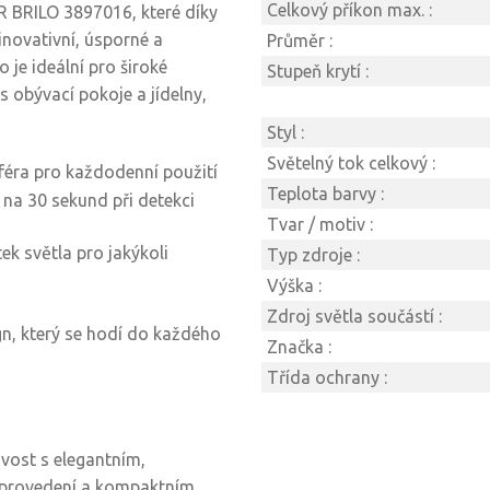
Celkový příkon max. :
R BRILO 3897016, které díky
novativní, úsporné a
Průměr :
je ideální pro široké
Stupeň krytí :
 obývací pokoje a jídelny,
Styl :
Světelný tok celkový :
féra pro každodenní použití
Teplota barvy :
 na 30 sekund při detekci
Tvar / motiv :
ek světla pro jakýkoli
Typ zdroje :
Výška :
Zdroj světla součástí :
gn, který se hodí do každého
Značka :
Třída ochrany :
ivost s elegantním,
 provedení a kompaktním