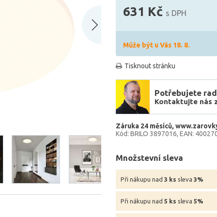
631 Kč
s DPH
Může být u Vás 18. 8.
Tisknout stránku
Potřebujete rad
Kontaktujte nás 
Záruka 24 měsíců
www.zarovky
Kód: BRILO 3897016
EAN: 40027
Množstevní sleva
Při nákupu nad
3 ks
sleva
3%
Při nákupu nad
5 ks
sleva
5%