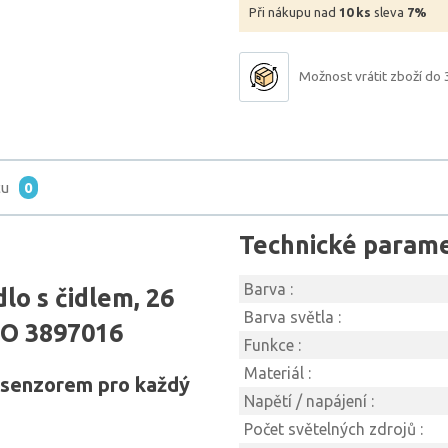
Při nákupu nad
10 ks
sleva
7%
Možnost vrátit zboží do 
tu
0
Technické param
Barva :
lo s čidlem, 26
Barva světla :
ILO 3897016
Funkce :
Materiál :
 senzorem pro každý
Napětí / napájení :
Počet světelných zdrojů :