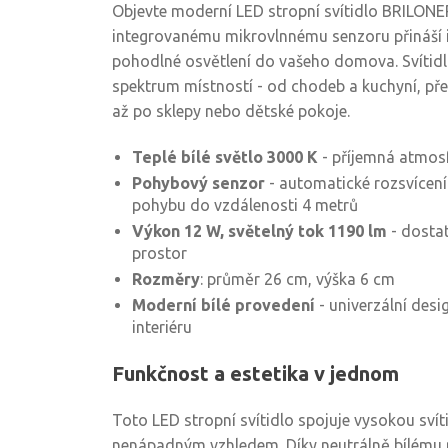
Objevte moderní LED stropní svítidlo BRILONE
integrovanému mikrovlnnému senzoru přináší i
pohodlné osvětlení do vašeho domova. Svítidlo 
spektrum místností - od chodeb a kuchyní, přes
až po sklepy nebo dětské pokoje.
Teplé bílé světlo 3000 K
- příjemná atmos
Pohybový senzor
- automatické rozsvícení
pohybu do vzdálenosti 4 metrů
Výkon 12 W, světelný tok 1190 lm
- dostat
prostor
Rozměry
: průměr 26 cm, výška 6 cm
Moderní bílé provedení
- univerzální desi
interiéru
Funkčnost a estetika v jednom
Toto LED stropní svítidlo spojuje vysokou svít
nenápadným vzhledem. Díky neutrálně bílému