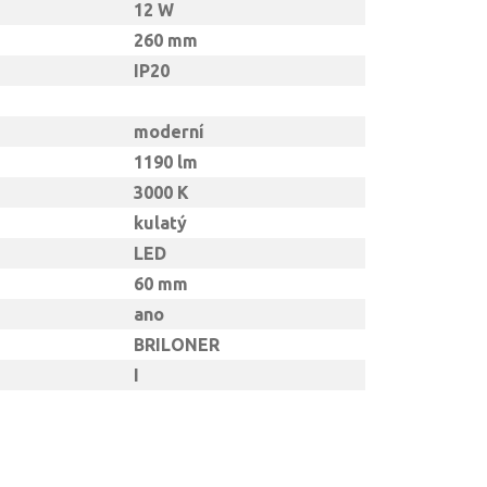
12 W
260 mm
IP20
moderní
1190 lm
3000 K
kulatý
LED
60 mm
ano
BRILONER
I