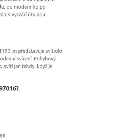
ylu, od moderního po
000 K vytváří útulnou
190 lm představuje svítidlo
odenní svícení. Pohybový
 svítí jen tehdy, když je
97016?
u
oje