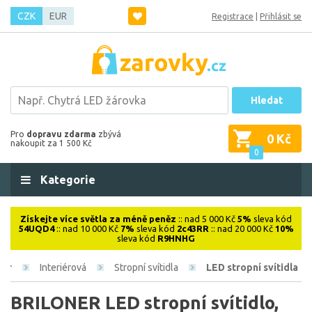
CZK
EUR
Registrace
|
Přihlásit se
Hledat
Pro
dopravu zdarma
zbývá
0 Kč
nakoupit za 1 500 Kč
0
Kategorie
Získejte více světla za méně peněz
:: nad 5 000 Kč
5%
sleva kód
54UQD4
:: nad 10 000 Kč
7%
sleva kód
2c43RR
:: nad 20 000 Kč
10%
sleva kód
R9HNHG
Interiérová
Stropní svítidla
LED stropní svítidla
BRILONER LED stropní svítidlo,