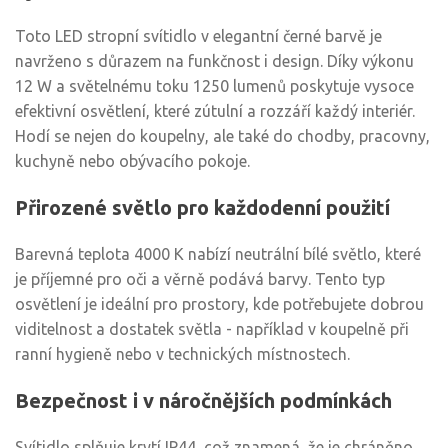
Toto LED stropní svítidlo v elegantní černé barvě je
navrženo s důrazem na funkčnost i design. Díky výkonu
12 W a světelnému toku 1250 lumenů poskytuje vysoce
efektivní osvětlení, které zútulní a rozzáří každý interiér.
Hodí se nejen do koupelny, ale také do chodby, pracovny,
kuchyně nebo obývacího pokoje.
Přirozené světlo pro každodenní použití
Barevná teplota 4000 K nabízí neutrální bílé světlo, které
je příjemné pro oči a věrně podává barvy. Tento typ
osvětlení je ideální pro prostory, kde potřebujete dobrou
viditelnost a dostatek světla - například v koupelně při
ranní hygieně nebo v technických místnostech.
Bezpečnost i v náročnějších podmínkách
Svítidlo splňuje krytí IP44, což znamená, že je chráněno