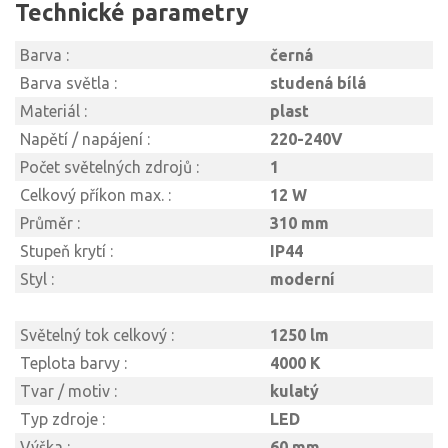
Technické parametry
Barva :
černá
Barva světla :
studená bílá
Materiál :
plast
Napětí / napájení :
220-240V
Počet světelných zdrojů :
1
Celkový příkon max. :
12 W
Průměr :
310 mm
Stupeň krytí :
IP44
Styl :
moderní
Světelný tok celkový :
1250 lm
Teplota barvy :
4000 K
Tvar / motiv :
kulatý
Typ zdroje :
LED
Výška :
60 mm