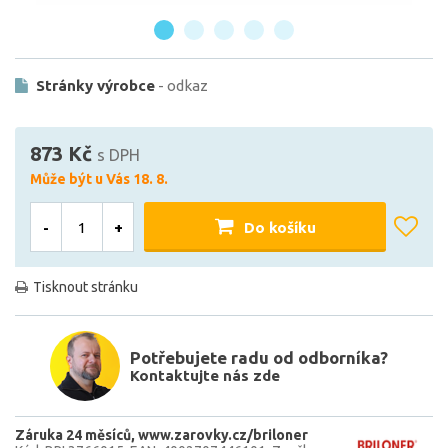
Stránky výrobce
- odkaz
873 Kč
s DPH
Může být u Vás 18. 8.
-
+
Do košíku
Tisknout stránku
Potřebujete radu od odborníka?
Kontaktujte nás zde
Záruka 24 měsíců
www.zarovky.cz/briloner