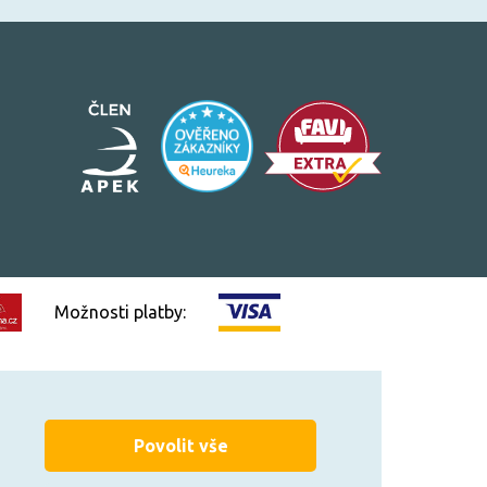
Možnosti platby:
Vytvořilo
FEO.cz
Povolit vše