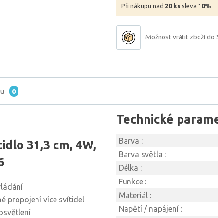
Při nákupu nad
20 ks
sleva
10%
Možnost vrátit zboží do 
tu
0
Technické param
Barva :
dlo 31,3 cm, 4W,
Barva světla :
6
Délka :
Funkce :
vládání
Materiál :
é propojení více svítidel
Napětí / napájení :
osvětlení