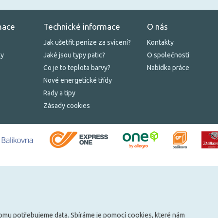
mace
Technické informace
O nás
Jak ušetřit peníze za svícení?
Kontakty
ky
Jaké jsou typy patic?
O společnosti
Co je to teplota barvy?
Nabídka práce
Nové energetické třídy
Rady a tipy
Zásady cookies
tomu potřebujeme data. Sbíráme je
pomocí cookies
, které nám