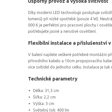
Úsporný provoz a vysoká svítivost
Díky moderní LED technologii poskytuje svítid
lumenů) při nízké spotřebě (pouze 4 W). Neutrál
000 K je perfektní pro pracovní plochy i osvětl
potřebujete jasné a nerušivé osvětlení.
Flexibilní instalace a příslušenství v
V balení najdete veškeré potřebné montážní pří
přívodního kabelu a 10cm propojovacího kabelu
více svítidel do jednoho celku. Instalace je tak
Technické parametry
Délka: 31,3 cm
Šířka: 2,2 cm
Výška: 3 cm
Světelný tok: 400 lm