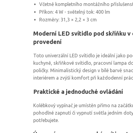
Včetně kompletního montážního příslušenst
Příkon: 4 W - světelný tok: 400 lm
Rozměry: 31,3 × 2,2 × 3 cm
Moderní LED svítidlo pod skříňku v
provedení
Toto univerzální LED svítidlo je ideální jako p
kuchyně, skříňkové svítidlo, pracovní lampa d
poličky. Minimalistický design v bílé barvě sna
interiérem a zvýší komfort při každodenní prác
Praktické a jednoduché ovládání
Kolébkový vypínač je umístěn přímo na začátku
pohodlné zapnutí či vypnutí světla jedním dot
potřebujete.