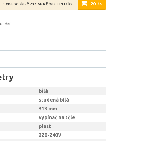
20 ks
Cena po slevě
233,60 Kč
bez DPH / ks
30 dní
etry
bílá
studená bílá
313 mm
vypínač na těle
plast
220-240V