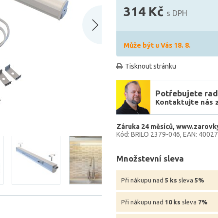
314 Kč
s DPH
Může být u Vás 18. 8.
Tisknout stránku
Potřebujete rad
Kontaktujte nás 
Záruka 24 měsíců
www.zarovky
Kód: BRILO 2379-046
EAN: 4002
Množstevní sleva
Při nákupu nad
5 ks
sleva
5%
Při nákupu nad
10 ks
sleva
7%