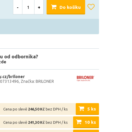
-
+
Do košíku
u od odborníka?
zde
.cz/briloner
707313496
Značka: BRILONER
5 ks
Cena po slevě
246,50 Kč
bez DPH / ks
10 ks
Cena po slevě
241,30 Kč
bez DPH / ks