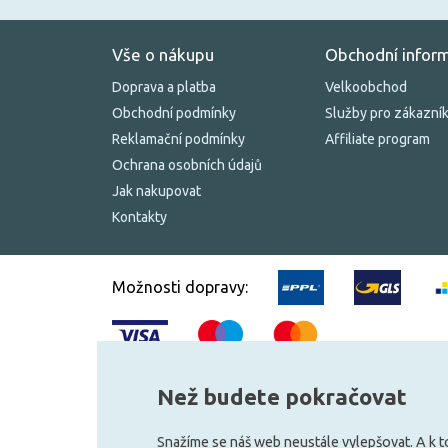
Vše o nákupu
Obchodní infor
Doprava a platba
Velkoobchod
Obchodní podmínky
Služby pro zákazní
Reklamační podmínky
Affiliate program
Ochrana osobních údajů
Jak nakupovat
Kontakty
Možnosti dopravy:
Než budete pokračovat
© 2010–2026 Všechna práva vyhrazena.
žárovky.cz
Snažíme se náš web neustále vylepšovat. A k 