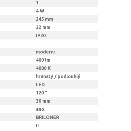
1
4 W
245 mm
22 mm
IP20
moderní
400 lm
4000 K
hranatý / podlouhlý
LED
120 °
30 mm
ano
BRILONER
II