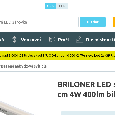
CZK
EUR
Hledat
vá
Venkovní
Profi
Dle místnosti
:: nad 5 000 Kč
5%
sleva kód
54UQD4
:: nad 10 000 Kč
7%
sleva kód
2c43RR
:
řisazená nábytková svítidla
BRILONER LED s
cm 4W 400lm bí