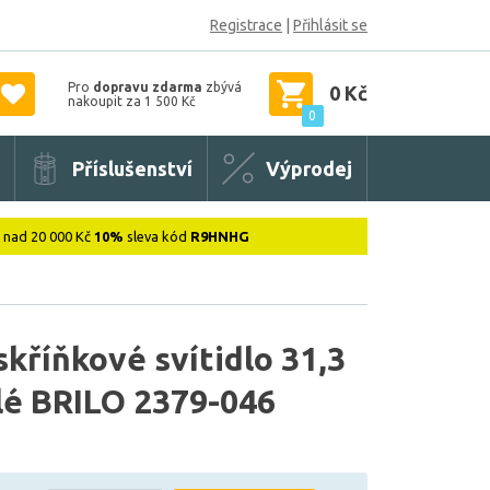
Registrace
|
Přihlásit se
Pro
dopravu zdarma
zbývá
0 Kč
nakoupit za 1 500 Kč
0
Příslušenství
Výprodej
: nad 20 000 Kč
10%
sleva kód
R9HNHG
kříňkové svítidlo 31,3
lé BRILO 2379-046