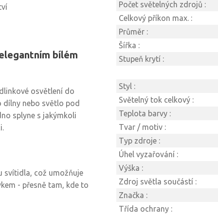
Počet světelných zdrojů :
ví
Celkový příkon max. :
Průměr :
Šířka :
 elegantním bílém
Stupeň krytí :
Styl :
odlinkové osvětlení do
Světelný tok celkový :
o dílny nebo světlo pod
Teplota barvy :
dno splyne s jakýmkoli
Tvar / motiv :
i.
Typ zdroje :
Úhel vyzařování :
Výška :
 svítidla, což umožňuje
Zdroj světla součástí :
ykem - přesně tam, kde to
Značka :
Třída ochrany :