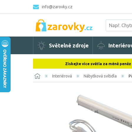
info@zarovky.cz
Světelné zdroje
Interiéro
Získejte více světla za méně peněz
Interiérová
Nábytková svítidla
P