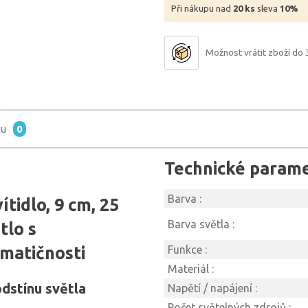
Při nákupu nad
20 ks
sleva
10%
Možnost vrátit zboží do 
tu
0
Technické param
Barva :
tidlo, 9 cm, 25
Barva světla :
tlo s
matičnosti
Funkce :
Materiál :
odstínu světla
Napětí / napájení :
Počet světelných zdrojů :