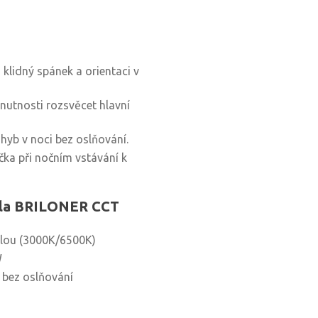
lidný spánek a orientaci v
nutnosti rozsvěcet hlavní
hyb v noci bez oslňování.
ička při nočním vstávání k
idla BRILONER CCT
ílou (3000K/6500K)
W
i bez oslňování