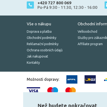
+420 727 800 069
Po-Pá 9:30 - 11:30, 12:30 - 16:00
Vše o nákupu
Obchodní infor
Doprava a platba
Velkoobchod
Obchodní podmínky
Služby pro zákazní
Reklamační podmínky
Affiliate program
Ochrana osobních údajů
Jak nakupovat
Kontakty
Možnosti dopravy:
Než budete pokračovat
© 2010–2026 Všechna práva vyhrazena.
žárovky.cz