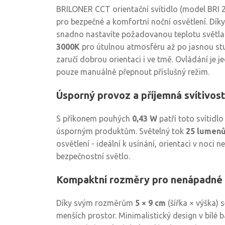
BRILONER CCT orientační svítidlo (model BRI 2
pro bezpečné a komfortní noční osvětlení. Dík
snadno nastavíte požadovanou teplotu světla -
3000K
pro útulnou atmosféru až po jasnou s
zaručí dobrou orientaci i ve tmě. Ovládání je j
pouze manuálně přepnout příslušný režim.
Úsporný provoz a příjemná svítivos
S příkonem pouhých
0,43 W
patří toto svítidl
úsporným produktům. Světelný tok
25 lumen
osvětlení - ideální k usínání, orientaci v noci 
bezpečnostní světlo.
Kompaktní rozměry pro nenápadné 
Díky svým rozměrům
5 × 9 cm
(šířka × výška) 
menších prostor. Minimalistický design v bílé b