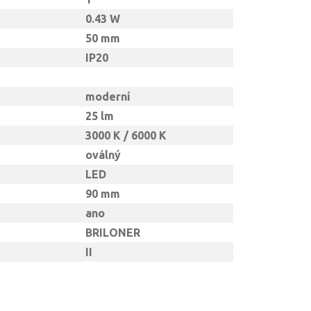
0.43 W
50 mm
IP20
moderní
25 lm
3000 K / 6000 K
oválný
LED
90 mm
ano
BRILONER
II