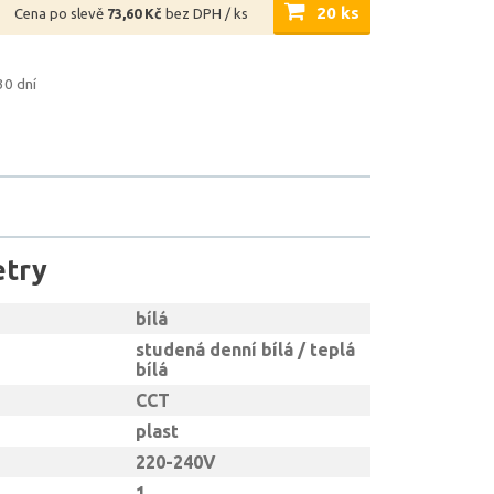
20 ks
Cena po slevě
73,60 Kč
bez DPH / ks
30 dní
etry
bílá
studená denní bílá / teplá
bílá
CCT
plast
220-240V
1