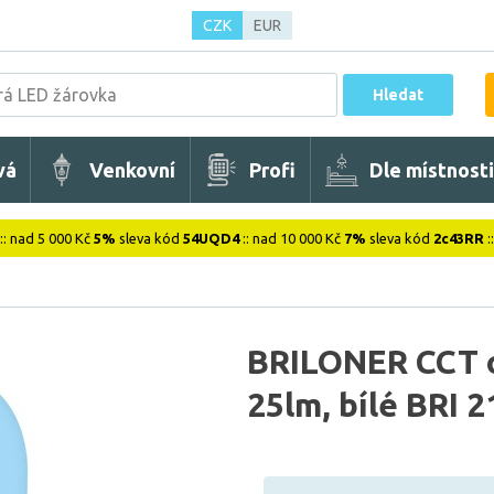
CZK
EUR
Hledat
vá
Venkovní
Profi
Dle místnosti
:: nad 5 000 Kč
5%
sleva kód
54UQD4
:: nad 10 000 Kč
7%
sleva kód
2c43RR
:
BRILONER CCT or
25lm, bílé BRI 