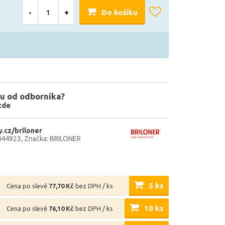
-
+
Do košíku
u od odborníka?
zde
.cz/briloner
444923
Značka: BRILONER
5 ks
Cena po slevě
77,70 Kč
bez DPH / ks
10 ks
Cena po slevě
76,10 Kč
bez DPH / ks