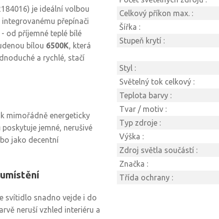
184016) je ideální volbou
Celkový příkon max. :
y integrovanému přepínači
Šířka :
 od příjemné teplé bílé
Stupeň krytí :
tudenou bílou
6500K
, která
ednoduché a rychlé, stačí
Styl :
Světelný tok celkový :
t
Teplota barvy :
Tvar / motiv :
o k mimořádně energeticky
Typ zdroje :
ů
poskytuje jemné, nerušivé
Výška :
nebo jako decentní
Zdroj světla součástí :
Značka :
umístění
Třída ochrany :
se svítidlo snadno vejde i do
arvě neruší vzhled interiéru a