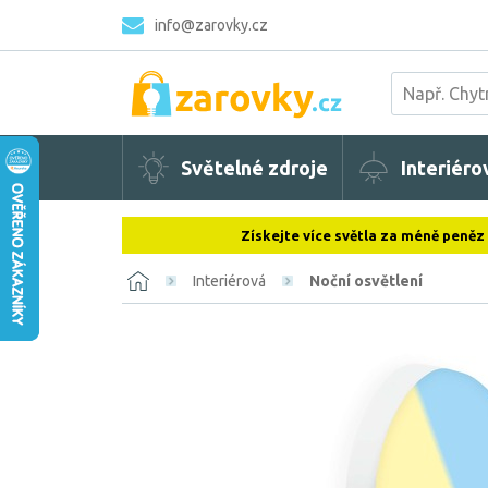
info@zarovky.cz
Světelné zdroje
Interiéro
Získejte více světla za méně peněz
Interiérová
Noční osvětlení