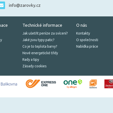
info@zarovky.cz
mace
Technické informace
O nás
Jak ušetřit peníze za svícení?
Kontakty
ky
Jaké jsou typy patic?
O společnosti
Co je to teplota barvy?
Nabídka práce
Nové energetické třídy
Rady a tipy
Zásady cookies