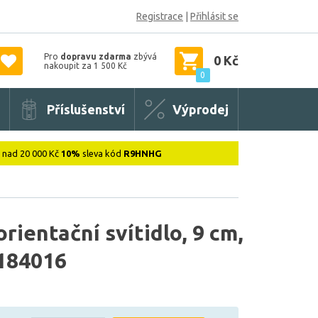
Registrace
|
Přihlásit se
Pro
dopravu zdarma
zbývá
0 Kč
nakoupit za 1 500 Kč
0
Příslušenství
Výprodej
: nad 20 000 Kč
10%
sleva kód
R9HNHG
ientační svítidlo, 9 cm,
2184016