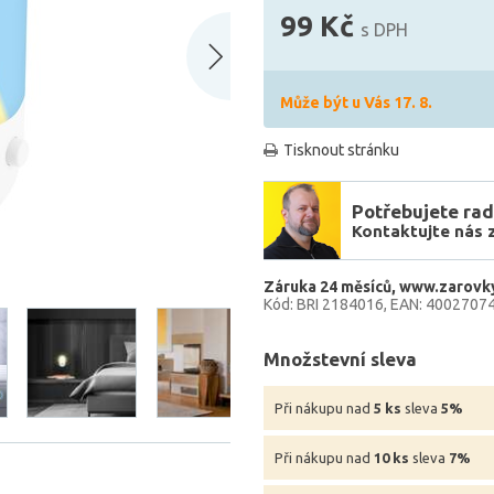
99 Kč
s DPH
Může být u Vás 17. 8.
Tisknout stránku
Potřebujete rad
Kontaktujte nás 
Záruka 24 měsíců
www.zarovky
Kód: BRI 2184016
EAN: 4002707
Množstevní sleva
Při nákupu nad
5 ks
sleva
5%
Při nákupu nad
10 ks
sleva
7%