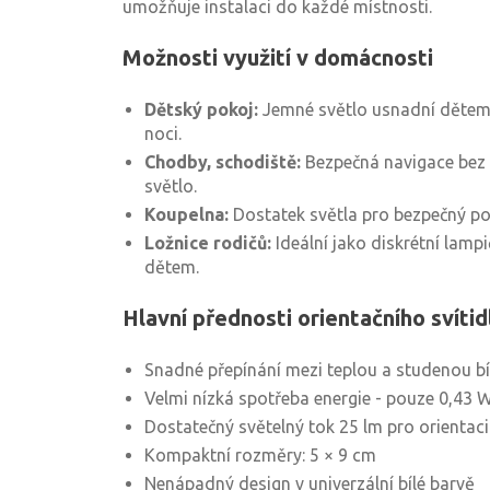
umožňuje instalaci do každé místnosti.
Možnosti využití v domácnosti
Dětský pokoj:
Jemné světlo usnadní dětem k
noci.
Chodby, schodiště:
Bezpečná navigace bez 
světlo.
Koupelna:
Dostatek světla pro bezpečný po
Ložnice rodičů:
Ideální jako diskrétní lamp
dětem.
Hlavní přednosti orientačního svít
Snadné přepínání mezi teplou a studenou b
Velmi nízká spotřeba energie - pouze 0,43 
Dostatečný světelný tok 25 lm pro orientac
Kompaktní rozměry: 5 × 9 cm
Nenápadný design v univerzální bílé barvě