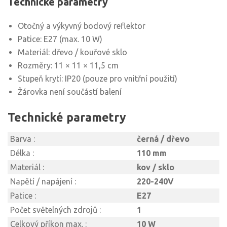
Technické parametry
Otočný a výkyvný bodový reflektor
Patice: E27 (max. 10 W)
Materiál: dřevo / kouřové sklo
Rozměry: 11 × 11 × 11,5 cm
Stupeň krytí: IP20 (pouze pro vnitřní použití)
Žárovka není součástí balení
Technické parametry
Barva :
černá / dřevo
Délka :
110 mm
Materiál :
kov / sklo
Napětí / napájení :
220-240V
Patice :
E27
Počet světelných zdrojů :
1
Celkový příkon max. :
10 W