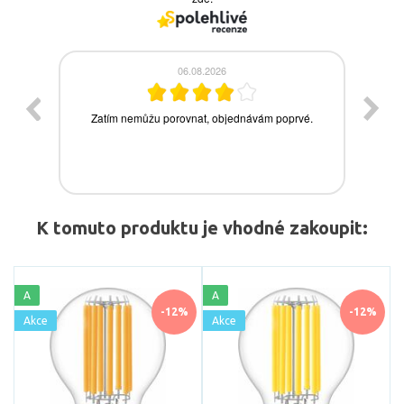
K tomuto produktu je vhodné zakoupit:
A
A
-12%
-12%
Akce
Akce