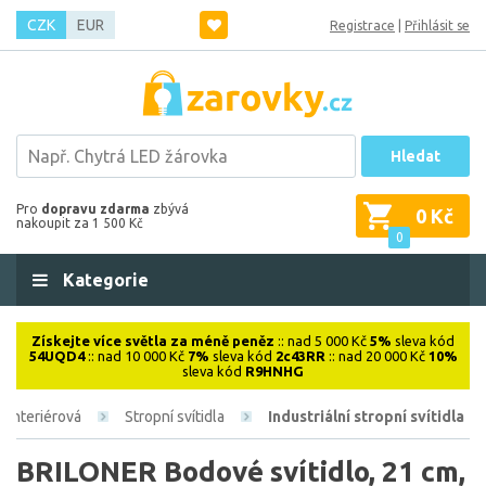
CZK
EUR
Registrace
|
Přihlásit se
Hledat
Pro
dopravu zdarma
zbývá
0 Kč
nakoupit za 1 500 Kč
0
Kategorie
Získejte více světla za méně peněz
:: nad 5 000 Kč
5%
sleva kód
54UQD4
:: nad 10 000 Kč
7%
sleva kód
2c43RR
:: nad 20 000 Kč
10%
sleva kód
R9HNHG
Interiérová
Stropní svítidla
Industriální stropní svítidla
BRILONER Bodové svítidlo, 21 cm,