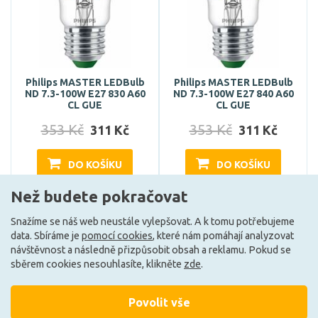
Philips MASTER LEDBulb
Philips MASTER LEDBulb
ND 7.3-100W E27 830 A60
ND 7.3-100W E27 840 A60
CL GUE
CL GUE
353 Kč
353 Kč
311 Kč
311 Kč
DO KOŠÍKU
DO KOŠÍKU
Než budete pokračovat
Snažíme se náš web neustále vylepšovat. A k tomu potřebujeme
Skladem e-shop (2 ks)
Skladem e-shop (9 ks)
data. Sbíráme je
pomocí cookies
, které nám pomáhají analyzovat
návštěvnost a následně přizpůsobit obsah a reklamu. Pokud se
F
A
sběrem cookies nesouhlasíte, klikněte
zde
.
Povolit vše