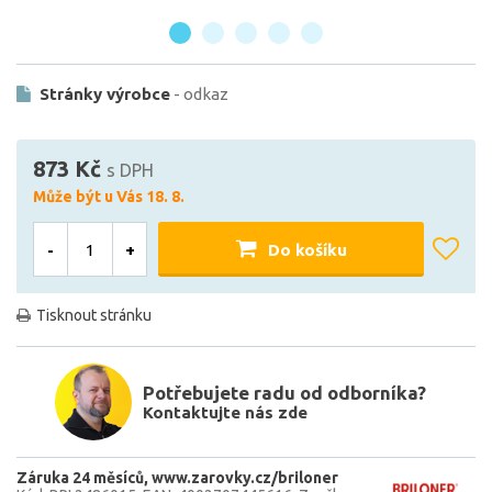
Stránky výrobce
- odkaz
873 Kč
s DPH
Může být u Vás 18. 8.
-
+
Do košíku
Tisknout stránku
Potřebujete radu od odborníka?
Kontaktujte nás zde
Záruka 24 měsíců
www.zarovky.cz/briloner