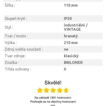
Šířka :
110 mm
Stupeň krytí :
IP20
industriální /
Styl :
VINTAGE
Tvar / motiv :
hranatý
Výška :
210 mm
Zdroj světla součástí :
ne
Tvar zdroje :
klasický
Značka :
BRILONER
Třída ochrany :
II