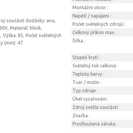
Montážní otvor :
Napětí / napájení :
droj součástí dodávky: ano,
Počet světelných zdrojů :
0V, Materiál: hliník,
Celkový příkon max. :
, Výška: 85, Počet světelných
Šířka :
ky (mm): 47
Stupeň krytí :
Světelný tok celkový :
Teplota barvy :
Tvar / motiv :
Typ zdroje :
Úhel vyzařování :
Zdroj světla součástí :
Značka :
Prodloužená záruka :