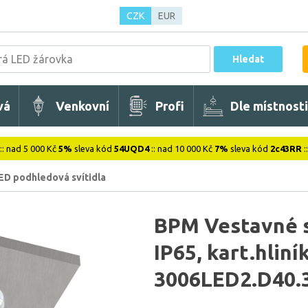
CZK
EUR
Hledat
vá
Venkovní
Profi
Dle místnosti
:: nad 5 000 Kč
5%
sleva kód
54UQD4
:: nad 10 000 Kč
7%
sleva kód
2c43RR
:
ED podhledová svítidla
BPM Vestavné s
IP65, kart.hlin
3006LED2.D40.