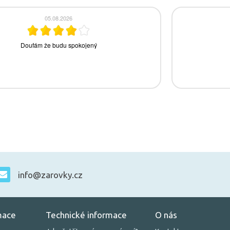
info@zarovky.cz
mace
Technické informace
O nás