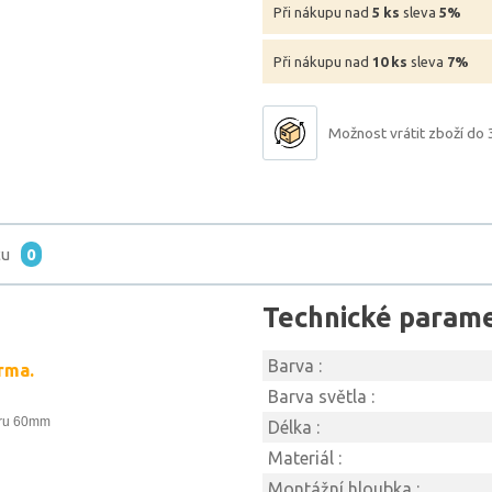
Při nákupu nad
5 ks
sleva
5%
Při nákupu nad
10 ks
sleva
7%
Možnost vrátit zboží do 
tu
0
Technické param
Barva :
rma.
Barva světla :
oru 60mm
Délka :
Materiál :
Montážní hloubka :