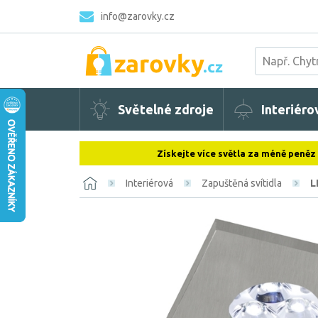
info@zarovky.cz
Světelné zdroje
Interiéro
Získejte více světla za méně peněz
Interiérová
Zapuštěná svítidla
L