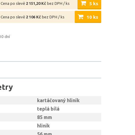
5 ks
Cena po slevě
2 151,20 Kč
bez DPH / ks
10 ks
Cena po slevě
2 106 Kč
bez DPH / ks
30 dní
etry
kartáčovaný hliník
teplá bílá
85 mm
hliník
56 mm