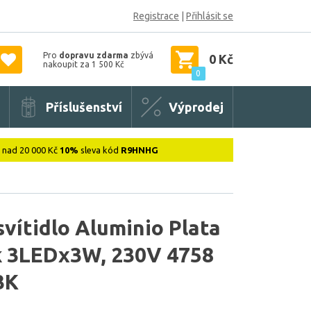
Registrace
|
Přihlásit se
Pro
dopravu zdarma
zbývá
0 Kč
nakoupit za 1 500 Kč
0
Příslušenství
Výprodej
: nad 20 000 Kč
10%
sleva kód
R9HNHG
vítidlo Aluminio Plata
ík 3LEDx3W, 230V 4758
3K