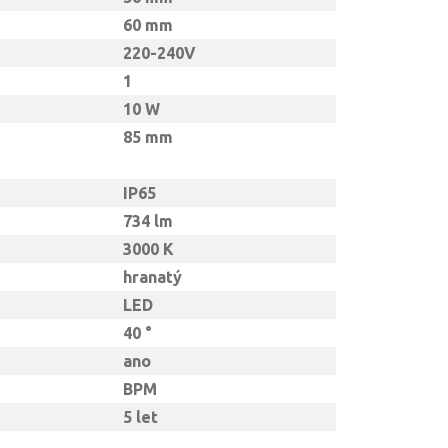
60 mm
220-240V
1
10 W
85 mm
IP65
734 lm
3000 K
hranatý
LED
40 °
ano
BPM
5 let