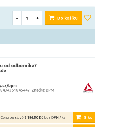
-
+
Do košíku
u od odborníka?
zde
y.cz/bpm
 8434351845447
Značka: BPM
3 ks
Cena po slevě
2 196,50 Kč
bez DPH / ks