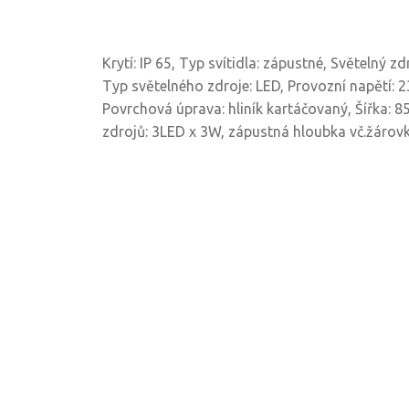
Krytí: IP 65, Typ svítidla: zápustné, Světelný z
Typ světelného zdroje: LED, Provozní napětí: 23
Povrchová úprava: hliník kartáčovaný, Šířka: 85
zdrojů: 3LED x 3W, zápustná hloubka vč.žárov