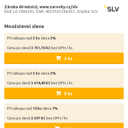
Záruka 60 měsíců
www.zarovky.cz/slv
Kód: LA 1006395
EAN: 4024163266451
Značka: SLV
Množstevní sleva
Při nákupu nad
3 ks
sleva
3%
Cena po slevě
3 751,70 Kč
bez DPH / ks
3 ks
Při nákupu nad
5 ks
sleva
5%
Cena po slevě
3 674,40 Kč
bez DPH / ks
5 ks
Při nákupu nad
10 ks
sleva
7%
Cena po slevě
3 597 Kč
bez DPH / ks