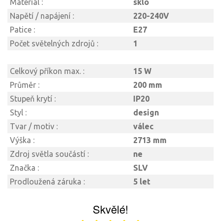
Materiál :
sklo
Napětí / napájení :
220-240V
Patice :
E27
Počet světelných zdrojů :
1
Celkový příkon max. :
15 W
Průměr :
200 mm
Stupeň krytí :
IP20
Styl :
design
Tvar / motiv :
válec
Výška :
2713 mm
Zdroj světla součástí :
ne
Značka :
SLV
Prodloužená záruka :
5 let