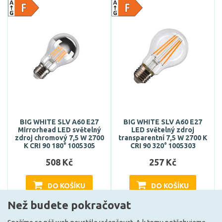
BIG WHITE SLV A60 E27
BIG WHITE SLV A60 E27
Mirrorhead LED světelný
LED světelný zdroj
zdroj chromový 7,5 W 2700
transparentní 7,5 W 2700 K
K CRI 90 180° 1005305
CRI 90 320° 1005303
508 Kč
257 Kč
DO KOŠÍKU
DO KOŠÍKU
Než budete pokračovat