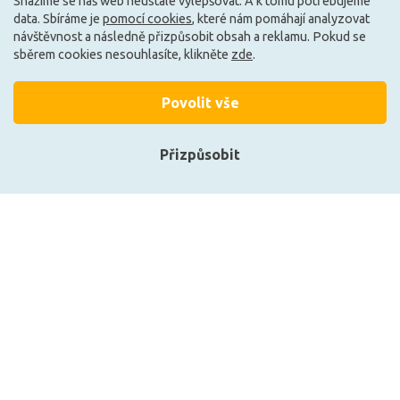
Snažíme se náš web neustále vylepšovat. A k tomu potřebujeme
Může být u Vás 13. 8.
Může být u Vás 13. 8.
data. Sbíráme je
pomocí cookies
, které nám pomáhají analyzovat
návštěvnost a následně přizpůsobit obsah a reklamu. Pokud se
sběrem cookies nesouhlasíte, klikněte
zde
.
Načíst další
Povolit vše
Ze stejné kolekce
Přizpůsobit
Přihlásit se
Registrace
Zobrazit naše produkty