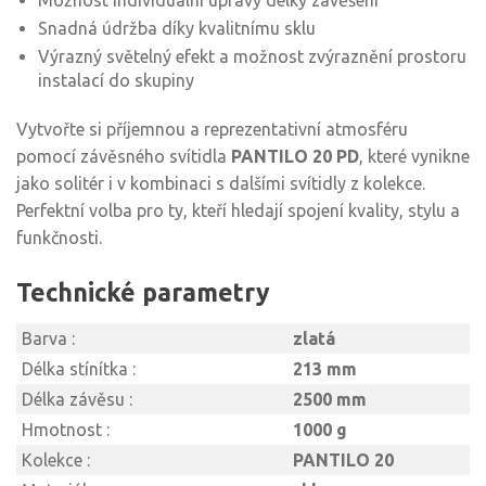
Možnost individuální úpravy délky zavěšení
Snadná údržba díky kvalitnímu sklu
Výrazný světelný efekt a možnost zvýraznění prostoru
instalací do skupiny
Vytvořte si příjemnou a reprezentativní atmosféru
pomocí závěsného svítidla
PANTILO 20 PD
, které vynikne
jako solitér i v kombinaci s dalšími svítidly z kolekce.
Perfektní volba pro ty, kteří hledají spojení kvality, stylu a
funkčnosti.
Technické parametry
Barva :
zlatá
Délka stínítka :
213 mm
Délka závěsu :
2500 mm
Hmotnost :
1000 g
Kolekce :
PANTILO 20