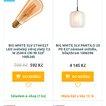
BIG WHITE SLV ST64 E27
BIG WHITE SLV PANTILO 20
LED světelný zdroj zlatý 7,5
PD E27 závěsné svítidlo,
W 2500 K CRI 90 320°
bílá/chrom 1006396
1005265
709 Kč
592 Kč
4 145 Kč
DO KOŠÍKU
DO KOŠÍKU
Skladem e-shop (1 ks)
Může být u Vás 13. 8.