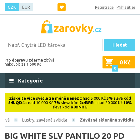
CZK
EUR
Registrace
|
Přihlásit se
Hledat
Pro
dopravu zdarma
zbývá
0 Kč
nakoupit za 1 500 Kč
0
Kategorie
Získejte více světla za méně peněz
:: nad 5 000 Kč
5%
sleva kód
54UQD4
:: nad 10 000 Kč
7%
sleva kód
2c43RR
:: nad 20 000 Kč
10%
sleva kód
R9HNHG
iérová
Lustry, závěsná svítidla
Závěsná skleněná svítidla
BIG WHITE SLV PANTILO 20 PD