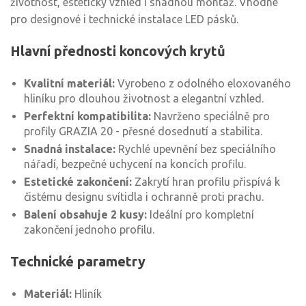
životnost, estetický vzhled i snadnou montáž. Vhodné
pro designové i technické instalace LED pásků.
Hlavní přednosti koncových krytů
Kvalitní materiál:
Vyrobeno z odolného eloxovaného
hliníku pro dlouhou životnost a elegantní vzhled.
Perfektní kompatibilita:
Navrženo speciálně pro
profily GRAZIA 20 - přesné dosednutí a stabilita.
Snadná instalace:
Rychlé upevnění bez speciálního
nářadí, bezpečné uchycení na koncích profilu.
Estetické zakončení:
Zakrytí hran profilu přispívá k
čistému designu svítidla i ochranně proti prachu.
Balení obsahuje 2 kusy:
Ideální pro kompletní
zakončení jednoho profilu.
Technické parametry
Materiál:
Hliník