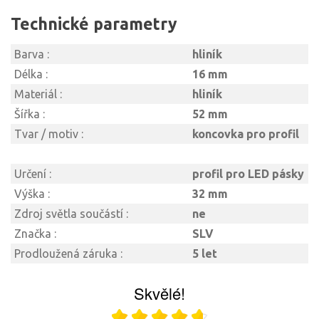
Technické parametry
Barva :
hliník
Délka :
16 mm
Materiál :
hliník
Šířka :
52 mm
Tvar / motiv :
koncovka pro profil
Určení :
profil pro LED pásky
Výška :
32 mm
Zdroj světla součástí :
ne
Značka :
SLV
Prodloužená záruka :
5 let