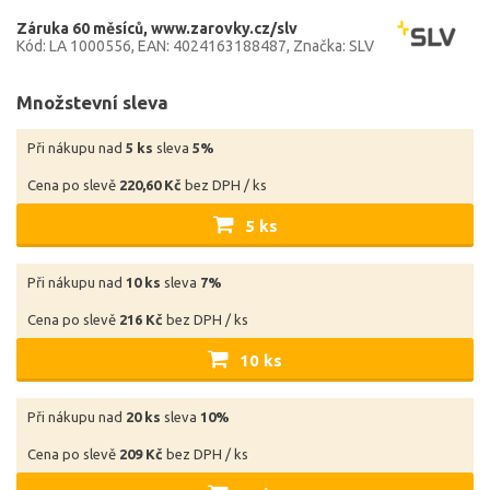
Záruka 60 měsíců
www.zarovky.cz/slv
Kód: LA 1000556
EAN: 4024163188487
Značka: SLV
Množstevní sleva
Při nákupu nad
5 ks
sleva
5%
Cena po slevě
220,60 Kč
bez DPH / ks
5 ks
Při nákupu nad
10 ks
sleva
7%
Cena po slevě
216 Kč
bez DPH / ks
10 ks
Při nákupu nad
20 ks
sleva
10%
Cena po slevě
209 Kč
bez DPH / ks