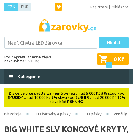
CZK
EUR
Registrace
|
Přihlásit se
Hledat
Pro
dopravu zdarma
zbývá
0 Kč
nakoupit za 1 500 Kč
0
Kategorie
Získejte více světla za méně peněz
:: nad 5 000 Kč
5%
sleva kód
54UQD4
:: nad 10 000 Kč
7%
sleva kód
2c43RR
:: nad 20 000 Kč
10%
sleva kód
R9HNHG
telné zdroje
LED žárovky a pásky
LED pásky
Profily
BIG WHITE SLV KONCOVÉ KRYTY,