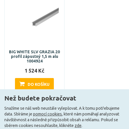
BIG WHITE SLV GRAZIA 20
profil zápustný 1,5 m alu
1004924
1 524 Kč
DO KOŠÍKU
Než budete pokračovat
Může být u Vás 12. 8.
Snažíme se náš web neustále vylepšovat. A k tomu potřebujeme
data. Sbíráme je
pomocí cookies
, které nám pomáhají analyzovat
návštěvnost a následně přizpůsobit obsah a reklamu. Pokud se
sběrem cookies nesouhlasíte, klikněte
zde
.