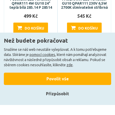
QPAR111 4W GU10 24°
GU10 QPAR111 230V 6,5W
teplá bílá 285.14 P 28514
2700K stmívatelné stříbrná
499 Kč
545 Kč
DO KOŠÍKU
DO KOŠÍKU
Než budete pokračovat
Skladem e-shop (1 ks)
Může být u Vás 19. 8.
Snažíme se náš web neustále vylepšovat. A k tomu potřebujeme
data. Sbíráme je
pomocí cookies
, které nám pomáhají analyzovat
návštěvnost a následně přizpůsobit obsah a reklamu. Pokud se
sběrem cookies nesouhlasíte, klikněte
zde
.
Povolit vše
+420 727 800 069
Po-Pá 9:30 - 11:30, 12:30 - 16:00
Přizpůsobit
Vše o nákupu
Přihlásit se