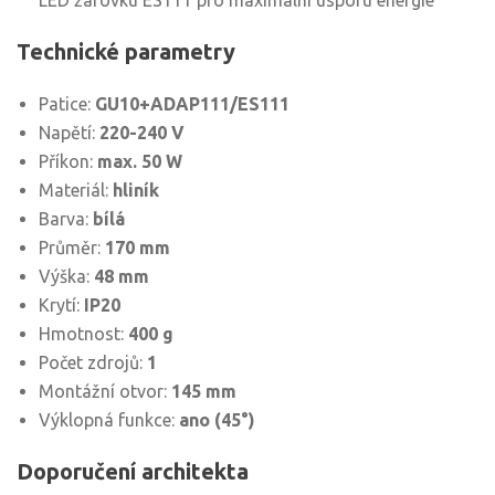
LED žárovku ES111 pro maximální úsporu energie
Technické parametry
Patice:
GU10+ADAP111/ES111
Napětí:
220-240 V
Příkon:
max. 50 W
Materiál:
hliník
Barva:
bílá
Průměr:
170 mm
Výška:
48 mm
Krytí:
IP20
Hmotnost:
400 g
Počet zdrojů:
1
Montážní otvor:
145 mm
Výklopná funkce:
ano (45°)
Doporučení architekta