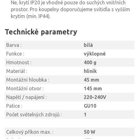
Ne, krytí IP20 je vhodné pouze do suchých vnitřních
prostor. Pro koupelny doporučujeme svítidla s vyšším
krytím (min. IP44).
Technické parametry
Barva :
bílá
Funkce :
výklopné
Hmotnost :
400 g
Materiál :
hliník
Montážní hloubka :
45 mm
Montážní otvor :
145 mm
Napětí / napájení :
220-240V
Patice :
GU10
Počet světelných zdrojů :
1
Celkový příkon max. :
50 W