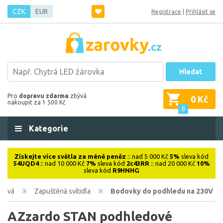
CZK
EUR
Registrace
|
Přihlásit se
Hledat
Pro
dopravu zdarma
zbývá
0 Kč
nakoupit za 1 500 Kč
0
Kategorie
Získejte více světla za méně peněz
:: nad 5 000 Kč
5%
sleva kód
54UQD4
:: nad 10 000 Kč
7%
sleva kód
2c43RR
:: nad 20 000 Kč
10%
sleva kód
R9HNHG
érová
Zapuštěná svítidla
Bodovky do podhledu na 230V
AZzardo STAN podhledové