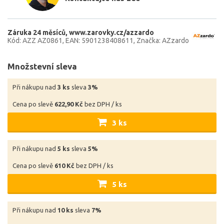
Záruka 24 měsíců
www.zarovky.cz/azzardo
Kód: AZZ AZ0861
EAN: 5901238408611
Značka: AZzardo
Množstevní sleva
Při nákupu nad
3 ks
sleva
3%
Cena po slevě
622,90 Kč
bez DPH / ks
3 ks
Při nákupu nad
5 ks
sleva
5%
Cena po slevě
610 Kč
bez DPH / ks
5 ks
Při nákupu nad
10 ks
sleva
7%