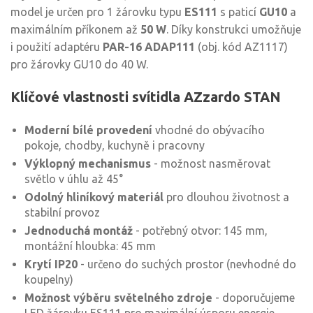
model je určen pro 1 žárovku typu
ES111
s paticí
GU10
a
maximálním příkonem až
50 W
. Díky konstrukci umožňuje
i použití adaptéru
PAR-16 ADAP111
(obj. kód AZ1117)
pro žárovky GU10 do 40 W.
Klíčové vlastnosti svítidla AZzardo STAN
Moderní bílé provedení
vhodné do obývacího
pokoje, chodby, kuchyně i pracovny
Výklopný mechanismus
- možnost nasměrovat
světlo v úhlu až 45°
Odolný hliníkový materiál
pro dlouhou životnost a
stabilní provoz
Jednoduchá montáž
- potřebný otvor: 145 mm,
montážní hloubka: 45 mm
Krytí IP20
- určeno do suchých prostor (nevhodné do
koupelny)
Možnost výběru světelného zdroje
- doporučujeme