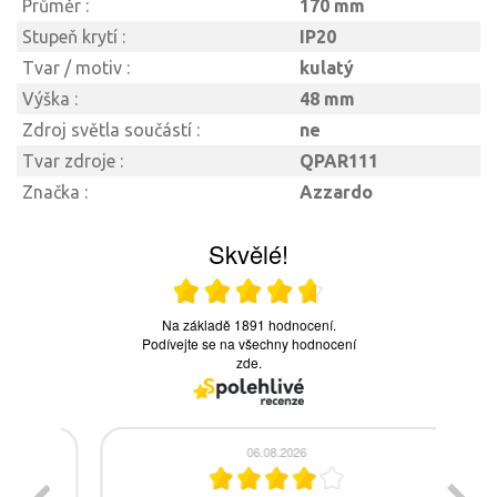
Průměr :
170 mm
Stupeň krytí :
IP20
Tvar / motiv :
kulatý
Výška :
48 mm
Zdroj světla součástí :
ne
Tvar zdroje :
QPAR111
Značka :
Azzardo