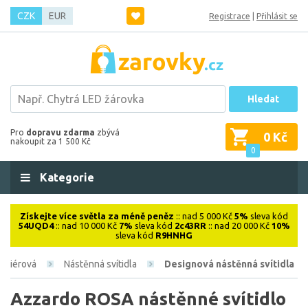
CZK
EUR
Registrace
|
Přihlásit se
Hledat
Pro
dopravu zdarma
zbývá
0 Kč
nakoupit za 1 500 Kč
0
Kategorie
Získejte více světla za méně peněz
:: nad 5 000 Kč
5%
sleva kód
54UQD4
:: nad 10 000 Kč
7%
sleva kód
2c43RR
:: nad 20 000 Kč
10%
sleva kód
R9HNHG
teriérová
Nástěnná svítidla
Designová nástěnná svítidla
Azzardo ROSA nástěnné svítidlo