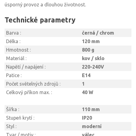
úsporný provoz a dlouhou životnost.
Technické parametry
Barva :
černá / chrom
Délka :
120 mm
Hmotnost :
800 g
Materiál :
kov / sklo
Napětí / napájení :
220-240V
Patice :
E14
Počet světelných zdrojů :
1
Celkový příkon max. :
40 W
Šířka :
110 mm
Stupeň krytí :
IP20
Styl :
moderní
Tvar / motiv :
válec