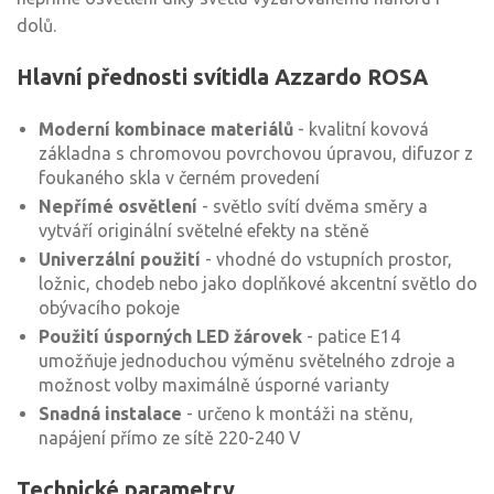
dolů.
Hlavní přednosti svítidla Azzardo ROSA
Moderní kombinace materiálů
- kvalitní kovová
základna s chromovou povrchovou úpravou, difuzor z
foukaného skla v černém provedení
Nepřímé osvětlení
- světlo svítí dvěma směry a
vytváří originální světelné efekty na stěně
Univerzální použití
- vhodné do vstupních prostor,
ložnic, chodeb nebo jako doplňkové akcentní světlo do
obývacího pokoje
Použití úsporných LED žárovek
- patice E14
umožňuje jednoduchou výměnu světelného zdroje a
možnost volby maximálně úsporné varianty
Snadná instalace
- určeno k montáži na stěnu,
napájení přímo ze sítě 220-240 V
Technické parametry