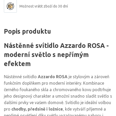
Možnost vrátit zboží do 30 dní
Popis produktu
Nástěnné svítidlo Azzardo ROSA -
moderní světlo s nepřímým
efektem
Nástěnné svítidlo
Azzardo ROSA
je stylovým a zároveň
funkčním doplňkem pro moderní interiéry. Kombinace
černého foukaného skla a chromovaného kovu podtrhuje
jeho designový charakter a umožní snadno sladit světlo s
dalšími prvky ve vašem domově. Svítidlo je ideální volbou
pro
chodby, předsíně i ložnice
, kde vytváří příjemné a
nepřímé osvětlení díky světlu vyzařovanému nahoru i