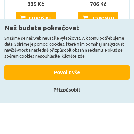
339 Kč
706 Kč
DO KOŠÍKU
DO KOŠÍKU
Než budete pokračovat
Snažíme se náš web neustále vylepšovat. A k tomu potřebujeme
Může být u Vás 17. 8.
Může být u Vás 17. 8.
data. Sbíráme je
pomocí cookies
, které nám pomáhají analyzovat
návštěvnost a následně přizpůsobit obsah a reklamu. Pokud se
sběrem cookies nesouhlasíte, klikněte
zde
.
Povolit vše
Přizpůsobit
Přihlásit se
Registrace
PAULMANN Eco-Line
PAULMANN Eco-Line
Filament 230V LED svíčka
Filament 230V LED svíčka