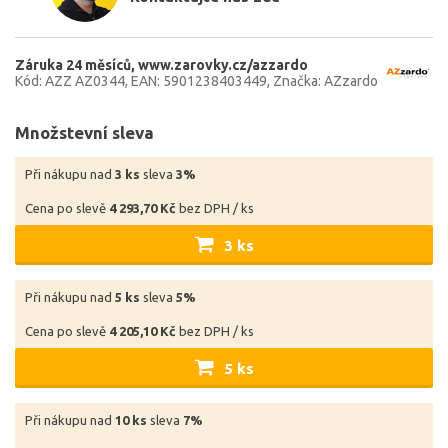
Záruka 24 měsíců
www.zarovky.cz/azzardo
Kód: AZZ AZ0344
EAN: 5901238403449
Značka: AZzardo
Množstevní sleva
Při nákupu nad
3 ks
sleva
3%
Cena po slevě
4 293,70 Kč
bez DPH / ks
3 ks
Při nákupu nad
5 ks
sleva
5%
Cena po slevě
4 205,10 Kč
bez DPH / ks
5 ks
Při nákupu nad
10 ks
sleva
7%