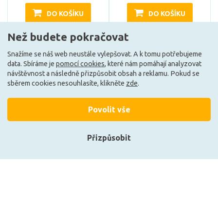
DO KOŠÍKU
DO KOŠÍKU
Než budete pokračovat
Skladem e-shop (5 ks)
Může být u Vás 17. 8.
Snažíme se náš web neustále vylepšovat. A k tomu potřebujeme
data. Sbíráme je
pomocí cookies
, které nám pomáhají analyzovat
návštěvnost a následně přizpůsobit obsah a reklamu. Pokud se
A
E
sběrem cookies nesouhlasíte, klikněte
zde
.
Povolit vše
Přizpůsobit
Přihlásit se
Registrace
CENTURY LED FILAMENT
CENTURY LED FILAMENT
HRUŠKA INCANTO 3,8W
HRUŠKA ČIRÁ WIFI SMART
E27 3000K 360d
7W E27 CCT 2700-6500K
360d Tuya WiFi