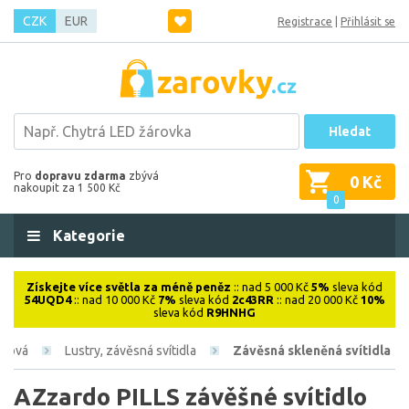
CZK
EUR
Registrace
|
Přihlásit se
Hledat
Pro
dopravu zdarma
zbývá
0 Kč
nakoupit za 1 500 Kč
0
Kategorie
Získejte více světla za méně peněz
:: nad 5 000 Kč
5%
sleva kód
54UQD4
:: nad 10 000 Kč
7%
sleva kód
2c43RR
:: nad 20 000 Kč
10%
sleva kód
R9HNHG
iérová
Lustry, závěsná svítidla
Závěsná skleněná svítidla
AZzardo PILLS závěšné svítidlo