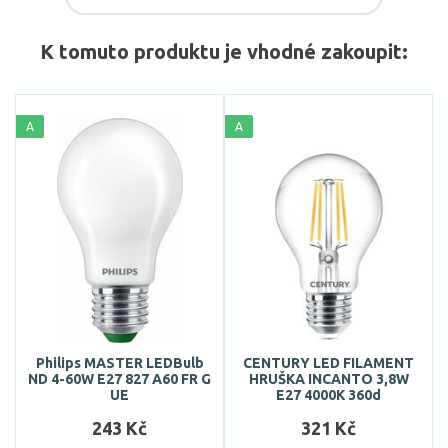
K tomuto produktu je vhodné zakoupit:
A
A
Philips MASTER LEDBulb
CENTURY LED FILAMENT
ND 4-60W E27 827 A60 FR G
HRUŠKA INCANTO 3,8W
UE
E27 4000K 360d
243 Kč
321 Kč