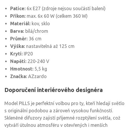
Patice:
6x E27 (zdroje nejsou součástí balení)
Příkon:
max. 6x 60 W (celkem 360 W)
Materiál:
kov, sklo
Barva:
bílá/chrom
Průměr:
36 cm
Výška:
nastavitelná až 125 cm
Krytí:
IP20
Napětí:
220-240 V
Hmotnost:
5,5 kg
Značka:
AZzardo
Doporučení interiérového designéra
Model PILLS je perfektní volbou pro ty, kteří hledají světlo
s originální podobou a zároveň vysokou funkčností.
Skleněné difuzory zajistí příjemné rozptýlení světla, což
vytváří útulnou atmosféru v otevřených i menších