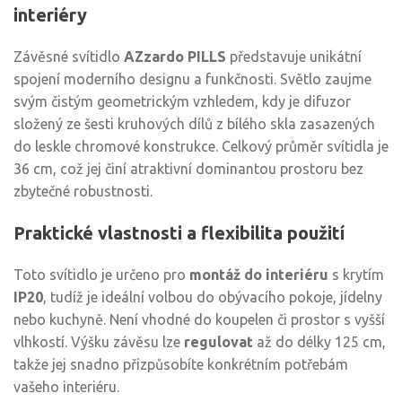
interiéry
Závěsné svítidlo
AZzardo PILLS
představuje unikátní
spojení moderního designu a funkčnosti. Světlo zaujme
svým čistým geometrickým vzhledem, kdy je difuzor
složený ze šesti kruhových dílů z bílého skla zasazených
do leskle chromové konstrukce. Celkový průměr svítidla je
36 cm, což jej činí atraktivní dominantou prostoru bez
zbytečné robustnosti.
Praktické vlastnosti a flexibilita použití
Toto svítidlo je určeno pro
montáž do interiéru
s krytím
IP20
, tudíž je ideální volbou do obývacího pokoje, jídelny
nebo kuchyně. Není vhodné do koupelen či prostor s vyšší
vlhkostí. Výšku závěsu lze
regulovat
až do délky 125 cm,
takže jej snadno přizpůsobíte konkrétním potřebám
vašeho interiéru.