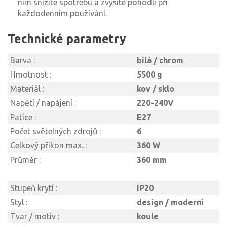
nim snížíte spotřebu a zvýšíte pohodlí při
každodenním používání.
Technické parametry
Barva :
bílá / chrom
Hmotnost :
5500 g
Materiál :
kov / sklo
Napětí / napájení :
220-240V
Patice :
E27
Počet světelných zdrojů :
6
Celkový příkon max. :
360 W
Průměr :
360 mm
Stupeň krytí :
IP20
Styl :
design / moderní
Tvar / motiv :
koule