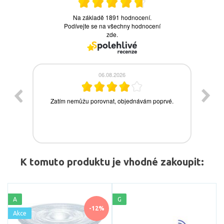
K tomuto produktu je vhodné zakoupit:
A
G
-12%
Akce