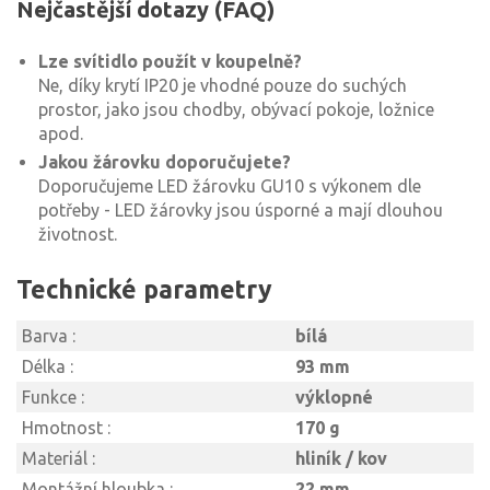
Nejčastější dotazy (FAQ)
Lze svítidlo použít v koupelně?
Ne, díky krytí IP20 je vhodné pouze do suchých
prostor, jako jsou chodby, obývací pokoje, ložnice
apod.
Jakou žárovku doporučujete?
Doporučujeme LED žárovku GU10 s výkonem dle
potřeby - LED žárovky jsou úsporné a mají dlouhou
životnost.
Technické parametry
Barva :
bílá
Délka :
93 mm
Funkce :
výklopné
Hmotnost :
170 g
Materiál :
hliník / kov
Montážní hloubka :
22 mm