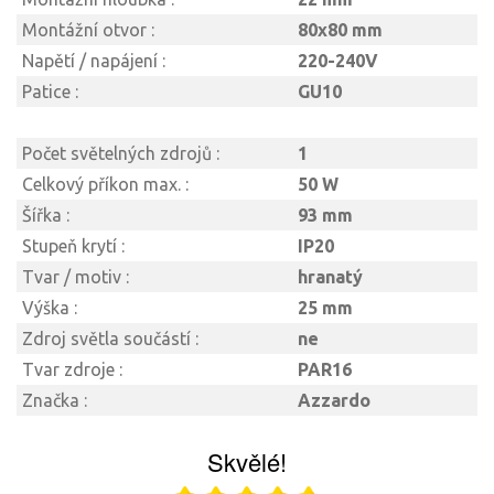
Montážní otvor :
80x80 mm
Napětí / napájení :
220-240V
Patice :
GU10
Počet světelných zdrojů :
1
Celkový příkon max. :
50 W
Šířka :
93 mm
Stupeň krytí :
IP20
Tvar / motiv :
hranatý
Výška :
25 mm
Zdroj světla součástí :
ne
Tvar zdroje :
PAR16
Značka :
Azzardo