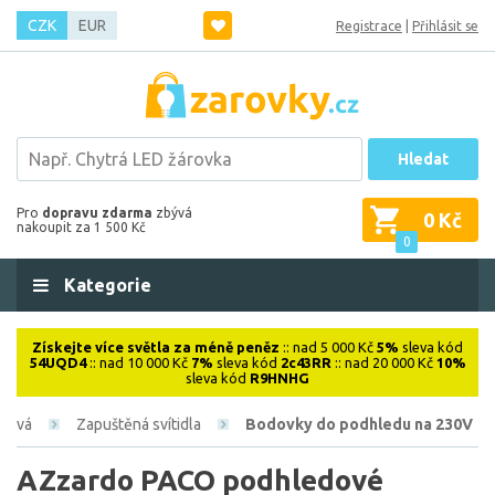
CZK
EUR
Registrace
|
Přihlásit se
Hledat
Pro
dopravu zdarma
zbývá
0 Kč
nakoupit za 1 500 Kč
0
Kategorie
Získejte více světla za méně peněz
:: nad 5 000 Kč
5%
sleva kód
54UQD4
:: nad 10 000 Kč
7%
sleva kód
2c43RR
:: nad 20 000 Kč
10%
sleva kód
R9HNHG
érová
Zapuštěná svítidla
Bodovky do podhledu na 230V
AZzardo PACO podhledové