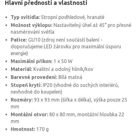
Hlavní přednosti a vlastnosti
Typ svítidla:
Stropní podhledové, hranaté
Možnost výklopu:
Nastavitelný úhel až 45° pro přesné
nasměrování světla
Patice:
GU10 (zdroj není součástí balení -
doporučujeme LED žárovku pro maximální úsporu
energie)
Maximální příkon:
1 x 50 W
Materiál:
Kvalitní a odolný hliník/kov
Barevné provedení:
Bílá matná
Stupeň krytí:
IP20 (vhodné do suchých interiérů,
nevhodné do koupelen)
Rozměry:
93 x 93 mm (šířka x délka), výška pouze 25
mm
Montážní otvor:
80 x 80 mm, montážní hloubka 22
mm
Hmotnost:
170 g