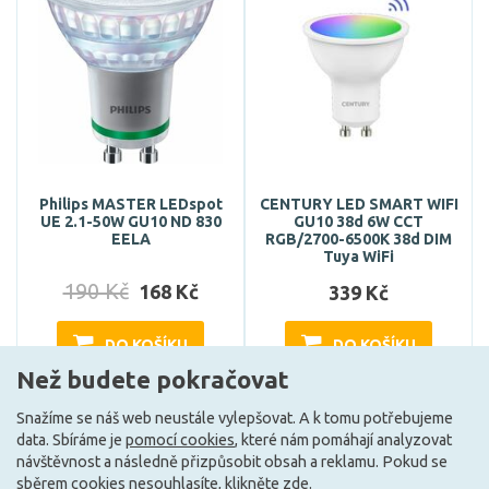
Philips MASTER LEDspot
CENTURY LED SMART WIFI
UE 2.1-50W GU10 ND 830
GU10 38d 6W CCT
EELA
RGB/2700-6500K 38d DIM
Tuya WiFi
190 Kč
168 Kč
339 Kč
DO KOŠÍKU
DO KOŠÍKU
Než budete pokračovat
Snažíme se náš web neustále vylepšovat. A k tomu potřebujeme
Skladem e-shop (4 ks)
Může být u Vás 17. 9.
data. Sbíráme je
pomocí cookies
, které nám pomáhají analyzovat
návštěvnost a následně přizpůsobit obsah a reklamu. Pokud se
sběrem cookies nesouhlasíte, klikněte
zde
.