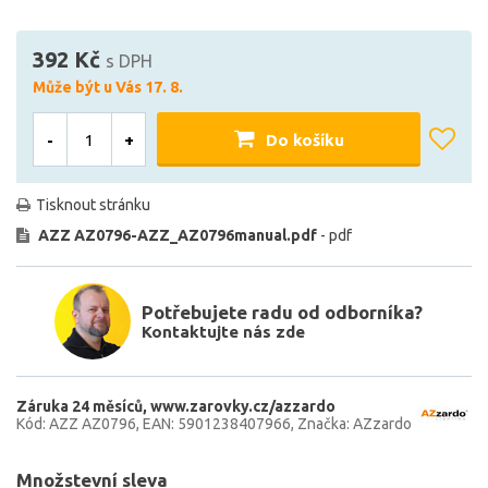
392 Kč
s DPH
Může být u Vás 17. 8.
-
+
Do košíku
Tisknout stránku
AZZ AZ0796-AZZ_AZ0796manual.pdf
- pdf
Potřebujete radu od odborníka?
Kontaktujte nás zde
Záruka 24 měsíců
www.zarovky.cz/azzardo
Kód: AZZ AZ0796
EAN: 5901238407966
Značka: AZzardo
Množstevní sleva