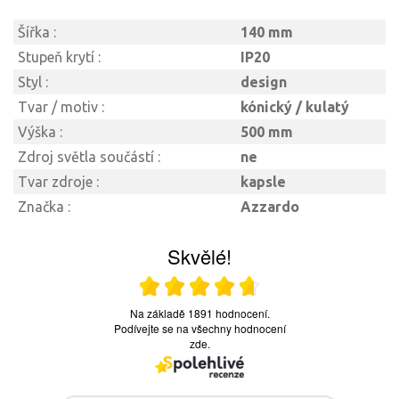
Šířka :
140 mm
Stupeň krytí :
IP20
Styl :
design
Tvar / motiv :
kónický / kulatý
Výška :
500 mm
Zdroj světla součástí :
ne
Tvar zdroje :
kapsle
Značka :
Azzardo