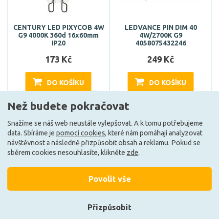
CENTURY LED PIXYCOB 4W
LEDVANCE PIN DIM 40
G9 4000K 360d 16x60mm
4W/2700K G9
IP20
4058075432246
173 Kč
249 Kč
DO KOŠÍKU
DO KOŠÍKU
Než budete pokračovat
Může být u Vás 18. 8.
Může být u Vás 19. 8.
Snažíme se náš web neustále vylepšovat. A k tomu potřebujeme
data. Sbíráme je
pomocí cookies
, které nám pomáhají analyzovat
návštěvnost a následně přizpůsobit obsah a reklamu. Pokud se
E
E
sběrem cookies nesouhlasíte, klikněte
zde
.
Povolit vše
Přizpůsobit