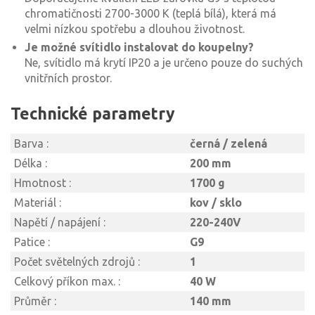
chromatičnosti 2700-3000 K (teplá bílá), která má
velmi nízkou spotřebu a dlouhou životnost.
Je možné svítidlo instalovat do koupelny?
Ne, svítidlo má krytí IP20 a je určeno pouze do suchých
vnitřních prostor.
Technické parametry
Barva :
černá / zelená
Délka :
200 mm
Hmotnost :
1700 g
Materiál :
kov / sklo
Napětí / napájení :
220-240V
Patice :
G9
Počet světelných zdrojů :
1
Celkový příkon max. :
40 W
Průměr :
140 mm