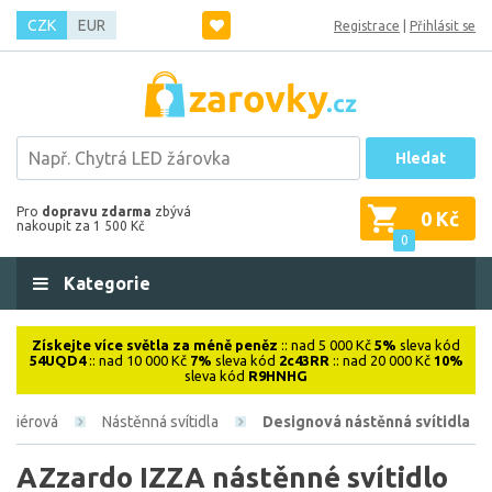
CZK
EUR
Registrace
|
Přihlásit se
Hledat
Pro
dopravu zdarma
zbývá
0 Kč
nakoupit za 1 500 Kč
0
Kategorie
Získejte více světla za méně peněz
:: nad 5 000 Kč
5%
sleva kód
54UQD4
:: nad 10 000 Kč
7%
sleva kód
2c43RR
:: nad 20 000 Kč
10%
sleva kód
R9HNHG
teriérová
Nástěnná svítidla
Designová nástěnná svítidla
AZzardo IZZA nástěnné svítidlo