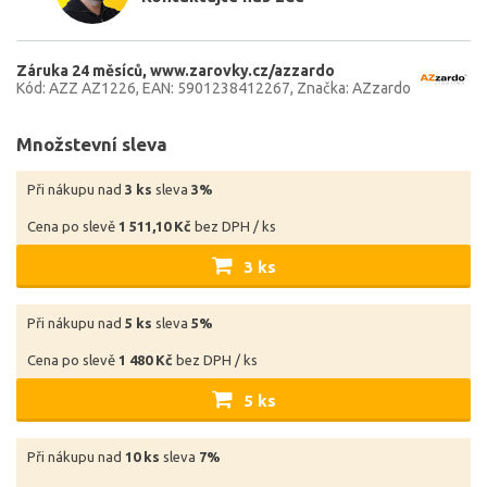
Záruka 24 měsíců
www.zarovky.cz/azzardo
Kód: AZZ AZ1226
EAN: 5901238412267
Značka: AZzardo
Množstevní sleva
Při nákupu nad
3 ks
sleva
3%
Cena po slevě
1 511,10 Kč
bez DPH / ks
3 ks
Při nákupu nad
5 ks
sleva
5%
Cena po slevě
1 480 Kč
bez DPH / ks
5 ks
Při nákupu nad
10 ks
sleva
7%