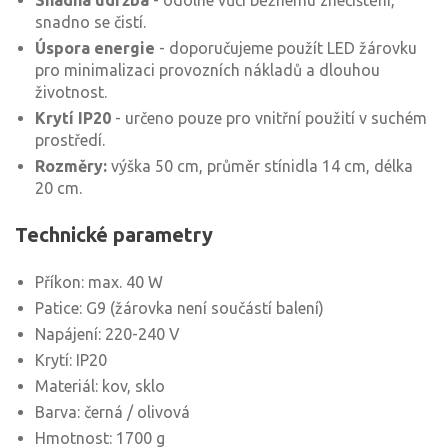
Snadná údržba
- odolné vůči běžnému znečištění,
snadno se čistí.
Úspora energie
- doporučujeme použít LED žárovku
pro minimalizaci provozních nákladů a dlouhou
životnost.
Krytí IP20
- určeno pouze pro vnitřní použití v suchém
prostředí.
Rozměry:
výška 50 cm, průměr stínidla 14 cm, délka
20 cm.
Technické parametry
Příkon: max. 40 W
Patice: G9 (žárovka není součástí balení)
Napájení: 220-240 V
Krytí: IP20
Materiál: kov, sklo
Barva: černá / olivová
Hmotnost: 1700 g