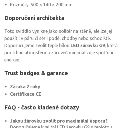
Rozměry: 500 × 140 × 200 mm
Doporučení architekta
Toto svítidlo vynikne jako solitér na stěně, ale lze jej
použít i v páru či sérii podél chodby nebo schodiště.
Doporučujeme zvolit teple bílou
LED žárovku G9
, která
podtrhne atmosféru a zároveň minimalizuje spotřebu
energie.
Trust badges & garance
Záruka 2 roky
Certifikace CE
FAQ - často kladené dotazy
Jakou žárovku zvolit pro maximální úsporu?
Doporučujeme kvalitní LED žárovku G9 s teplotou