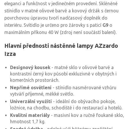
eleganci a funkčnost v jedinečném provedení. Sklěněné
stínidlo v matné olivové barvě a kovový držák s černou
povrchovou úpravou tvoří nadčasový doplněk do
interiéru. Svítidlo je určeno pro žárovky s paticí
G9
o
maximálním příkonu 40 W (zdroj není součástí balení).
Hlavní přednosti nástěnné lampy AZzardo
Izza
Designový kousek
- matné sklo v olivové barvě a
kontrastní černý kov působí exkluzivně v obytných i
komerčních prostorách.
Nepřímé osvětlení
- stínidlo nasměrované vzhůru
vytváří příjemné, měkké světlo.
Univerzální využití
- ideální do obývacího pokoje,
ložnice, na chodbu, schodiště i do restaurací a hotelů.
Kvalitní materiály
- masivní kov a ručně foukané sklo,
hmotnost 1,7 kg.