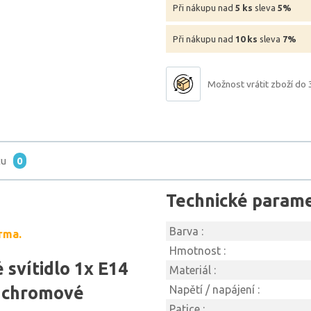
Při nákupu nad
5 ks
sleva
5%
Při nákupu nad
10 ks
sleva
7%
Možnost vrátit zboží do 
tu
0
Technické param
Barva :
rma.
Hmotnost :
svítidlo 1x E14
Materiál :
, chromové
Napětí / napájení :
Patice :