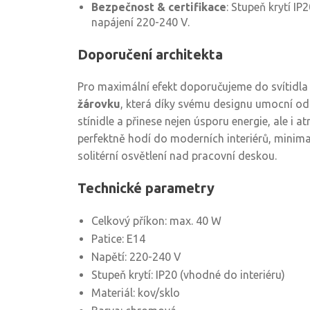
Bezpečnost & certifikace
: Stupeň krytí IP2
napájení 220-240 V.
Doporučení architekta
Pro maximální efekt doporučujeme do svítidla
žárovku
, která díky svému designu umocní o
stínidle a přinese nejen úsporu energie, ale i at
perfektně hodí do moderních interiérů, minima
solitérní osvětlení nad pracovní deskou.
Technické parametry
Celkový příkon: max. 40 W
Patice: E14
Napětí: 220-240 V
Stupeň krytí: IP20 (vhodné do interiéru)
Materiál: kov/sklo