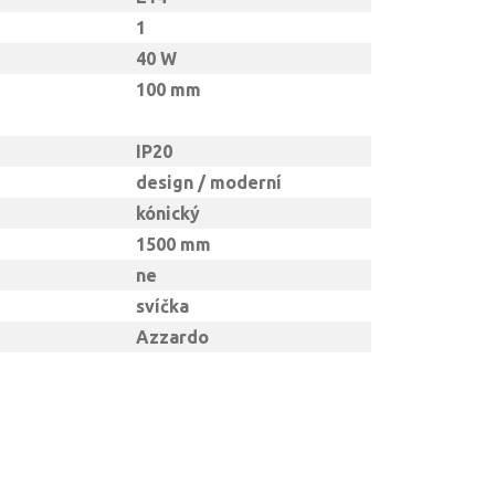
1
40 W
100 mm
IP20
design / moderní
kónický
1500 mm
ne
svíčka
Azzardo