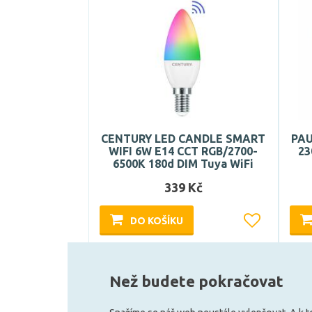
CENTURY LED CANDLE SMART
PAU
WIFI 6W E14 CCT RGB/2700-
23
6500K 180d DIM Tuya WiFi
339 Kč
DO KOŠÍKU
Může být u Vás 17. 8.
Než budete pokračovat