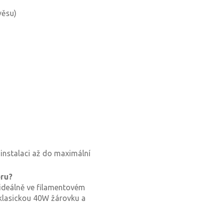
věsu)
 instalaci až do maximální
oru?
, ideálně ve filamentovém
 klasickou 40W žárovku a