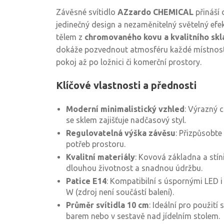
Závěsné svítidlo
AZzardo CHEMICAL
přináší 
jedinečný design a nezaměnitelný světelný efe
tělem z
chromovaného kovu a kvalitního skl
dokáže pozvednout atmosféru každé místnosti 
pokoj až po ložnici či komerční prostory.
Klíčové vlastnosti a přednosti
Moderní minimalistický vzhled
: Výrazný 
se sklem zajišťuje nadčasový styl.
Regulovatelná výška závěsu
: Přizpůsobte
potřeb prostoru.
Kvalitní materiály
: Kovová základna a stín
dlouhou životnost a snadnou údržbu.
Patice E14
: Kompatibilní s úspornými LED 
W (zdroj není součástí balení).
Průměr svítidla 10 cm
: Ideální pro použit
barem nebo v sestavě nad jídelním stolem.