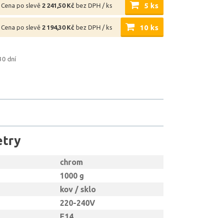
5 ks
Cena po slevě
2 241,50 Kč
bez DPH / ks
10 ks
Cena po slevě
2 194,30 Kč
bez DPH / ks
30 dní
etry
chrom
1000 g
kov / sklo
220-240V
E14