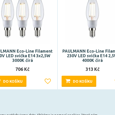
LMANN Eco-Line Filament
PAULMANN Eco-Line Fila
0V LED svíčka E14 3x2,5W
230V LED svíčka E14 2,
3000K čirá
4000K čirá
706 Kč
313 Kč
DO KOŠÍKU
DO KOŠÍKU
Může být u Vás 18. 8.
Může být u Vás 18. 8.