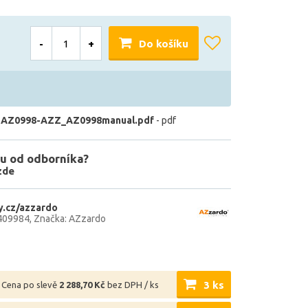
-
+
Do košíku
 AZ0998-AZZ_AZ0998manual.pdf
- pdf
u od odborníka?
zde
.cz/azzardo
409984
Značka: AZzardo
3 ks
Cena po slevě
2 288,70 Kč
bez DPH / ks