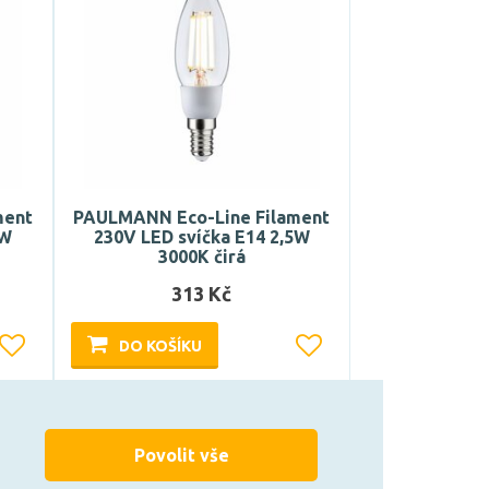
ment
PAULMANN Eco-Line Filament
5W
230V LED svíčka E14 2,5W
3000K čirá
313 Kč
DO KOŠÍKU
Může být u Vás 18. 8.
Povolit vše