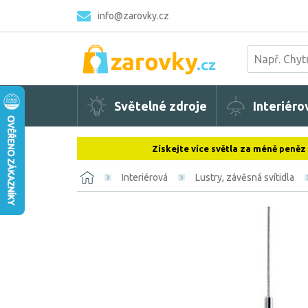
info@zarovky.cz
Světelné zdroje
Interiéro
Získejte více světla za méně peněz
Interiérová
Lustry, závěsná svítidla