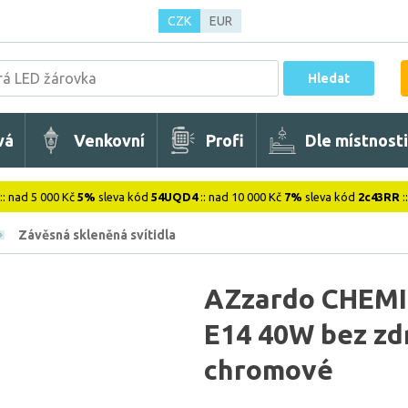
CZK
EUR
Hledat
vá
Venkovní
Profi
Dle místnosti
:: nad 5 000 Kč
5%
sleva kód
54UQD4
:: nad 10 000 Kč
7%
sleva kód
2c43RR
:
Závěsná skleněná svítidla
AZzardo CHEMIC
E14 40W bez zd
chromové