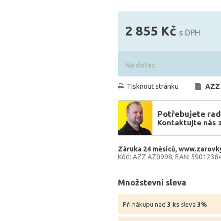
2 855 Kč
s DPH
Na dotaz
Tisknout stránku
AZZ
Potřebujete rad
Kontaktujte nás 
Záruka 24 měsíců
www.zarovky
Kód: AZZ AZ0998
EAN: 5901238
Množstevní sleva
Při nákupu nad
3 ks
sleva
3%