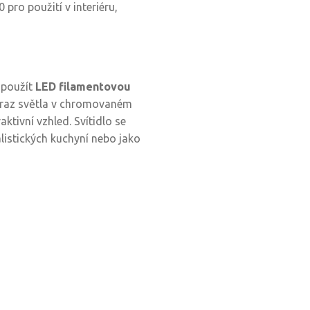
0 pro použití v interiéru,
 použít
LED filamentovou
draz světla v chromovaném
raktivní vzhled. Svítidlo se
listických kuchyní nebo jako