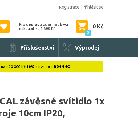
Registrace
|
Přihlásit se
Pro
dopravu zdarma
zbývá
0 Kč
nakoupit za 1 500 Kč
0
Příslušenství
Výprodej
: nad 20 000 Kč
10%
sleva kód
R9HNHG
AL závěsné svítidlo 1x
roje 10cm IP20,