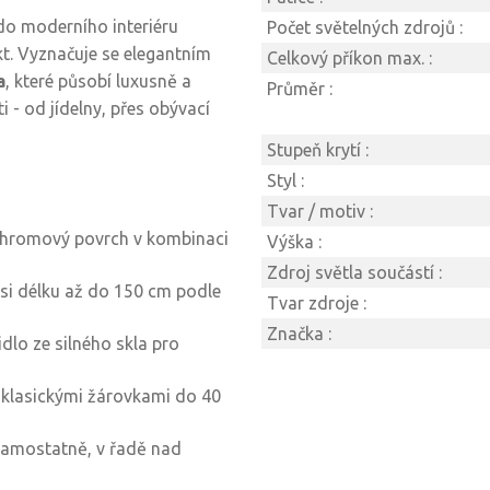
do moderního interiéru
Počet světelných zdrojů :
kt. Vyznačuje se elegantním
Celkový příkon max. :
a
, které působí luxusně a
Průměr :
- od jídelny, přes obývací
Stupeň krytí :
Styl :
Tvar / motiv :
chromový povrch v kombinaci
Výška :
Zdroj světla součástí :
 si délku až do 150 cm podle
Tvar zdroje :
Značka :
idlo ze silného skla pro
i klasickými žárovkami do 40
í samostatně, v řadě nad