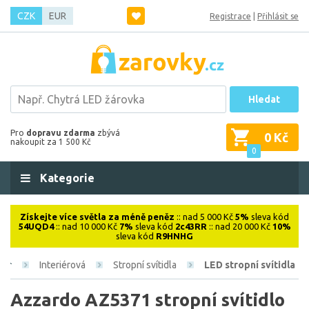
CZK
EUR
Registrace
|
Přihlásit se
Hledat
Pro
dopravu zdarma
zbývá
0 Kč
nakoupit za 1 500 Kč
0
Kategorie
Získejte více světla za méně peněz
:: nad 5 000 Kč
5%
sleva kód
54UQD4
:: nad 10 000 Kč
7%
sleva kód
2c43RR
:: nad 20 000 Kč
10%
sleva kód
R9HNHG
Interiérová
Stropní svítidla
LED stropní svítidla
Azzardo AZ5371 stropní svítidlo