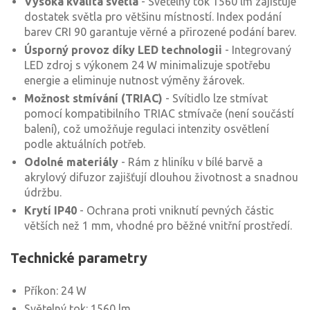
Vysoká kvalita světla
- Světelný tok 1560 lm zajišťuje
dostatek světla pro většinu místností. Index podání
barev CRI 90 garantuje věrné a přirozené podání barev.
Úsporný provoz díky LED technologii
- Integrovaný
LED zdroj s výkonem 24 W minimalizuje spotřebu
energie a eliminuje nutnost výměny žárovek.
Možnost stmívání (TRIAC)
- Svítidlo lze stmívat
pomocí kompatibilního TRIAC stmívače (není součástí
balení), což umožňuje regulaci intenzity osvětlení
podle aktuálních potřeb.
Odolné materiály
- Rám z hliníku v bílé barvě a
akrylový difuzor zajišťují dlouhou životnost a snadnou
údržbu.
Krytí IP40
- Ochrana proti vniknutí pevných částic
větších než 1 mm, vhodné pro běžné vnitřní prostředí.
Technické parametry
Příkon: 24 W
Světelný tok: 1560 lm