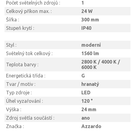
Počet světelných zdrojů :
1
Celkový příkon max. :
24 W
Šířka :
300 mm
Stupeň krytí :
IP40
Styl :
moderní
Světelný tok celkový :
1560 lm
2800 K / 4000 K /
Teplota barvy :
6000 K
Energetická třída :
G
Tvar / motiv :
hranatý
Typ zdroje :
LED
Úhel vyzařování :
120 °
Výška :
24 mm
Zdroj světla součástí :
ano
Značka :
Azzardo