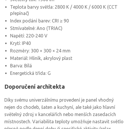
Teplota barvy světla: 2800 K / 4000 K / 6000 K (CCT
přepínač)
Index podání barev: CRI ≥ 90
Stmívatelné: Ano (TRIAC)
Napětí: 220-240 V
Krytí: IP40
Rozměry: 300 × 300 × 24 mm
Materiál: Hliník, akrylový plast
Barva: Bílá
Energetická třída: G
Doporučení architekta
Díky svému univerzálnímu provedení je panel vhodný
nejen do chodeb, šaten a kuchyní, ale také jako hlavní
světelný zdroj v kancelářích nebo menších zasedacích
místnostech. Variabilita teploty umožňuje nastavit světlo
přesně podle denní doby či specifické aktivity (relax,