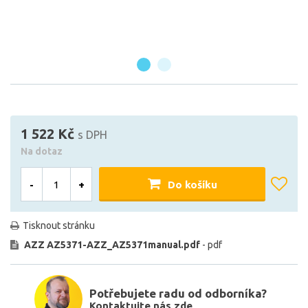
1 522 Kč
s DPH
Na dotaz
-
+
Do košíku
Tisknout stránku
AZZ AZ5371-AZZ_AZ5371manual.pdf
- pdf
Potřebujete radu od odborníka?
Kontaktujte nás zde