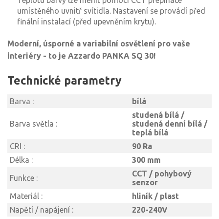
Teplotu barvy lze měnit pomocí CCT přepínače
umístěného uvnitř svítidla. Nastavení se provádí před
finální instalací (před upevněním krytu).
Moderní, úsporné a variabilní osvětlení pro vaše
interiéry - to je Azzardo PANKA SQ 30!
Technické parametry
Barva :
bílá
studená bílá /
Barva světla :
studená denní bílá /
teplá bílá
CRI :
90 Ra
Délka :
300 mm
CCT / pohybový
Funkce :
senzor
Materiál :
hliník / plast
Napětí / napájení :
220-240V