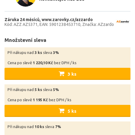
Záruka 24 měsíců
www.zarovky.cz/azzardo
Kód: AZZ AZ5371
EAN: 5901238453710
Značka: AZzardo
Množstevní sleva
Při nákupu nad
3 ks
sleva
3%
Cena po slevě
1 220,10 Kč
bez DPH / ks
3 ks
Při nákupu nad
5 ks
sleva
5%
Cena po slevě
1 195 Kč
bez DPH / ks
5 ks
Při nákupu nad
10 ks
sleva
7%