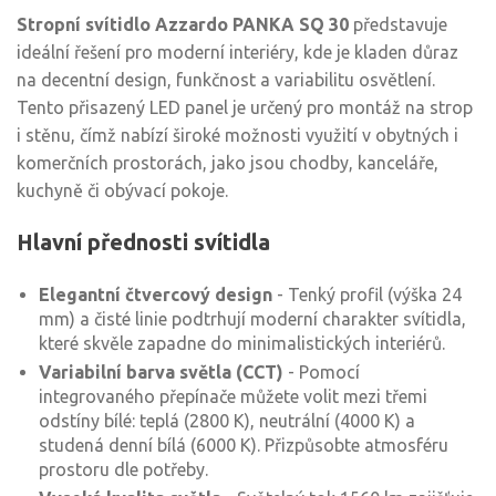
Stropní svítidlo Azzardo PANKA SQ 30
představuje
ideální řešení pro moderní interiéry, kde je kladen důraz
na decentní design, funkčnost a variabilitu osvětlení.
Tento přisazený LED panel je určený pro montáž na strop
i stěnu, čímž nabízí široké možnosti využití v obytných i
komerčních prostorách, jako jsou chodby, kanceláře,
kuchyně či obývací pokoje.
Hlavní přednosti svítidla
Elegantní čtvercový design
- Tenký profil (výška 24
mm) a čisté linie podtrhují moderní charakter svítidla,
které skvěle zapadne do minimalistických interiérů.
Variabilní barva světla (CCT)
- Pomocí
integrovaného přepínače můžete volit mezi třemi
odstíny bílé: teplá (2800 K), neutrální (4000 K) a
studená denní bílá (6000 K). Přizpůsobte atmosféru
prostoru dle potřeby.