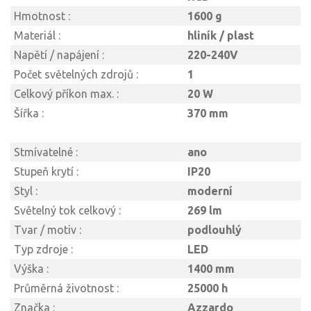
Hmotnost :
1600 g
Materiál :
hliník / plast
Napětí / napájení :
220-240V
Počet světelných zdrojů :
1
Celkový příkon max. :
20 W
Šířka :
370 mm
Stmívatelné :
ano
Stupeň krytí :
IP20
Styl :
moderní
Světelný tok celkový :
269 lm
Tvar / motiv :
podlouhlý
Typ zdroje :
LED
Výška :
1400 mm
Průměrná životnost :
25000 h
Značka :
Azzardo