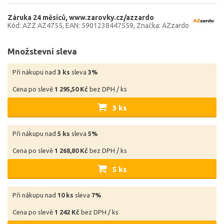
Záruka 24 měsíců
www.zarovky.cz/azzardo
Kód: AZZ AZ4755
EAN: 5901238447559
Značka: AZzardo
Množstevní sleva
Při nákupu nad
3 ks
sleva
3%
Cena po slevě
1 295,50 Kč
bez DPH / ks
3 ks
Při nákupu nad
5 ks
sleva
5%
Cena po slevě
1 268,80 Kč
bez DPH / ks
5 ks
Při nákupu nad
10 ks
sleva
7%
Cena po slevě
1 242 Kč
bez DPH / ks