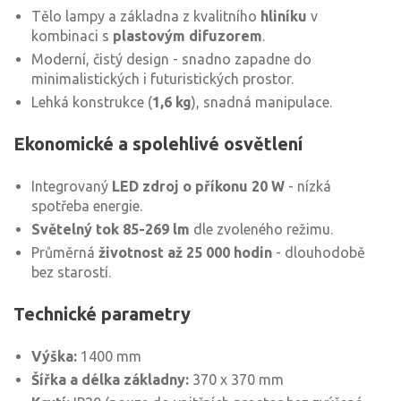
Tělo lampy a základna z kvalitního
hliníku
v
kombinaci s
plastovým difuzorem
.
Moderní, čistý design - snadno zapadne do
minimalistických i futuristických prostor.
Lehká konstrukce (
1,6 kg
), snadná manipulace.
Ekonomické a spolehlivé osvětlení
Integrovaný
LED zdroj o příkonu 20 W
- nízká
spotřeba energie.
Světelný tok 85-269 lm
dle zvoleného režimu.
Průměrná
životnost až 25 000 hodin
- dlouhodobě
bez starostí.
Technické parametry
Výška:
1400 mm
Šířka a délka základny:
370 x 370 mm