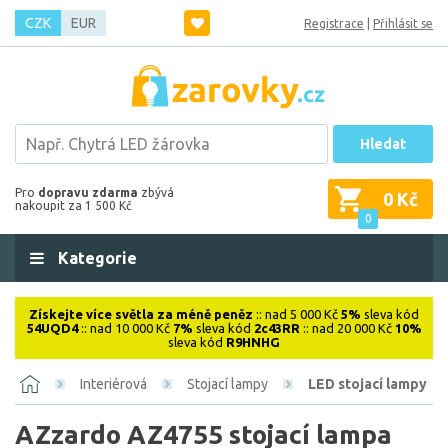
CZK
EUR
Registrace
|
Přihlásit se
Hledat
Pro
dopravu zdarma
zbývá
0 Kč
nakoupit za 1 500 Kč
0
Kategorie
Získejte více světla za méně peněz
:: nad 5 000 Kč
5%
sleva kód
54UQD4
:: nad 10 000 Kč
7%
sleva kód
2c43RR
:: nad 20 000 Kč
10%
sleva kód
R9HNHG
Interiérová
Stojací lampy
LED stojací lampy
AZzardo AZ4755 stojací lampa