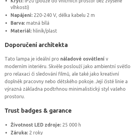
Krytí:
IP20 (pouze do vnitřních prostor bez zvýšené
vlhkosti)
Napájení:
220-240 V, délka kabelu 2 m
Barva:
matná bílá
Materiál:
hliník/plast
Doporučení architekta
Tato lampa je ideální pro
náladové osvětlení
v
moderním interiéru. Skvěle poslouží jako ambientní světlo
pro relaxaci či sledování filmů, ale také jako kreativní
doplněk pracovny nebo dětského pokoje. Její čisté linie a
výrazná základna podtrhnou minimalistický styl vašeho
prostoru.
Trust badges & garance
Životnost LED zdroje:
25 000 h
Záruka:
2 roky