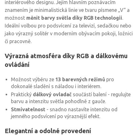
interiérového designu. Jejím hlavním poznávacím
znamením je minimalistická linie ve tvaru písmene „V“ a
možnost
měnit barvy světla díky RGB technologii
.
Ideální volbou pro podsvícení za televizí, sedačkou nebo
jako výrazný solitér v moderním obývacím pokoji, ložnici
či pracovně.
Výrazná atmosféra díky RGB a dálkovému
ovládání
Možnost výběru ze
13 barevných režimů
pro
dokonalé sladění s náladou i interiérem.
Praktický
dálkový ovladač
součástí balení - regulujte
barvu a intenzitu světla pohodlně z gauče.
Stmívatelnost
- snadno nastavíte intenzitu od
jemného podsvícení po výraznější efekt.
Elegantní a odolné provedení