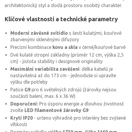
architektonický styl a dodá prostoru osobitý charakter.
Klíčové vlastnosti a technické parametry
Moderní závěsné svítidlo
s šesti kulatými, kouřově
zbarvenými skleněnými difuzory
Precizní kombinace
kovu a skla
v černé/kouřové barvě
Dvě kulaté stropní základny (průměr 12 cm, výška 2,5
cm) - jistota stability i designové originality
Maximální variabilita zavěšení
: délka kabelů je
nastavitelná až do 173 cm - jednoduše si upravíte
výšku dle potřeby
Patice
G9
pro 6 světelných zdrojů (žárovky nejsou
součástí balení, max. 6 x 36 W)
Doporučení:
Pro úsporu energie a dlouhou životnost
zvolte
LED filamentové žárovky G9
Krytí IP20
- určeno výhradně pro interiéry bez zvýšené
vlhkosti