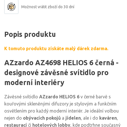
Možnost vrátit zboží do 30 dní
Popis produktu
K tomuto produktu získáte malý dárek zdarma.
AZzardo AZ4698 HELIOS 6 černá -
designové závěsné svítidlo pro
moderní interiéry
Závěsné svítidlo
AZzardo HELIOS 6
v černé barvě s
kouřovými skleněnými difuzory je stylovým a funkčním
osvětlením pro každý moderní interiér. Je ideální volbou
nejen do
obývacích pokojů
a
jídelen
, ale i do
kaváren
,
restaurací
či
hotelových lobby
, kde podtrhne současný