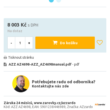
8 003 Kč
s DPH
Na dotaz
-
+
Do košíku
Tisknout stránku
AZZ AZ4698-AZZ_AZ4698manual.pdf
- pdf
Potřebujete radu od odborníka?
Kontaktujte nás zde
Záruka 24 měsíců
www.zarovky.cz/azzardo
Kód: AZZ AZ4698
EAN: 5901238446989
Značka: AZzardo