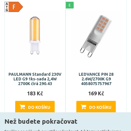
E
PAULMANN Standard 230V
LEDVANCE PIN 28
LED G9 1ks-sada 2,4W
2.6W/2700K G9
2700K čirá 290.43
4058075757967
183 Kč
169 Kč
DO KOŠÍKU
DO KOŠÍKU
Než budete pokračovat