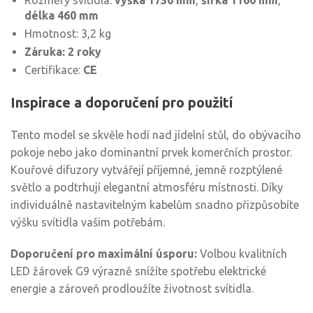
Rozměry svítidla:
výška 1730 mm
,
šířka 1160 mm
,
délka 460 mm
Hmotnost: 3,2 kg
Záruka: 2 roky
Certifikace:
CE
Inspirace a doporučení pro použití
Tento model se skvěle hodí nad jídelní stůl, do obývacího
pokoje nebo jako dominantní prvek komerčních prostor.
Kouřové difuzory vytvářejí příjemné, jemně rozptýlené
světlo a podtrhují elegantní atmosféru místnosti. Díky
individuálně nastavitelným kabelům snadno přizpůsobíte
výšku svítidla vašim potřebám.
Doporučení pro maximální úsporu:
Volbou kvalitních
LED žárovek G9 výrazně snížíte spotřebu elektrické
energie a zároveň prodloužíte životnost svítidla.