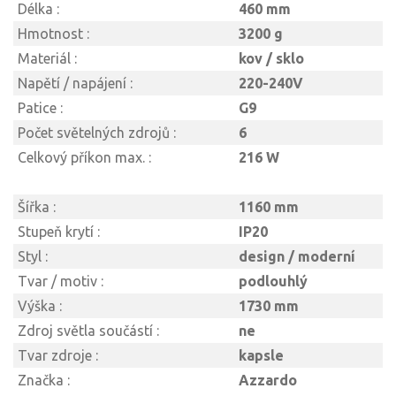
Délka :
460 mm
Hmotnost :
3200 g
Materiál :
kov / sklo
Napětí / napájení :
220-240V
Patice :
G9
Počet světelných zdrojů :
6
Celkový příkon max. :
216 W
Šířka :
1160 mm
Stupeň krytí :
IP20
Styl :
design / moderní
Tvar / motiv :
podlouhlý
Výška :
1730 mm
Zdroj světla součástí :
ne
Tvar zdroje :
kapsle
Značka :
Azzardo