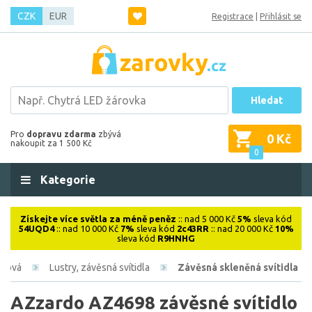
CZK
EUR
Registrace
|
Přihlásit se
Hledat
Pro
dopravu zdarma
zbývá
0 Kč
nakoupit za 1 500 Kč
0
Kategorie
Získejte více světla za méně peněz
:: nad 5 000 Kč
5%
sleva kód
54UQD4
:: nad 10 000 Kč
7%
sleva kód
2c43RR
:: nad 20 000 Kč
10%
sleva kód
R9HNHG
iérová
Lustry, závěsná svítidla
Závěsná skleněná svítidla
AZzardo AZ4698 závěsné svítidlo