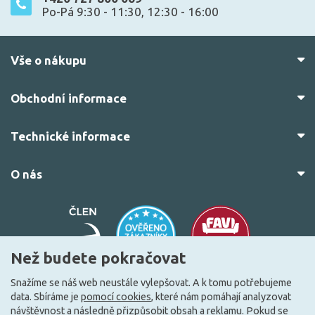
Po-Pá 9:30 - 11:30, 12:30 - 16:00
Vše o nákupu
Obchodní informace
Technické informace
O nás
Než budete pokračovat
Snažíme se náš web neustále vylepšovat. A k tomu potřebujeme
data. Sbíráme je
pomocí cookies
, které nám pomáhají analyzovat
© 2010–2026 Všechna práva vyhrazena.
žárovky.cz
návštěvnost a následně přizpůsobit obsah a reklamu. Pokud se