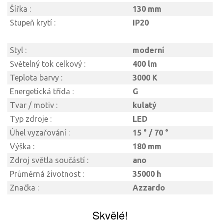
Šířka :
130 mm
Stupeň krytí :
IP20
Styl :
moderní
Světelný tok celkový :
400 lm
Teplota barvy :
3000 K
Energetická třída :
G
Tvar / motiv :
kulatý
Typ zdroje :
LED
Úhel vyzařování :
15 ° / 70 °
Výška :
180 mm
Zdroj světla součástí :
ano
Průměrná životnost :
35000 h
Značka :
Azzardo