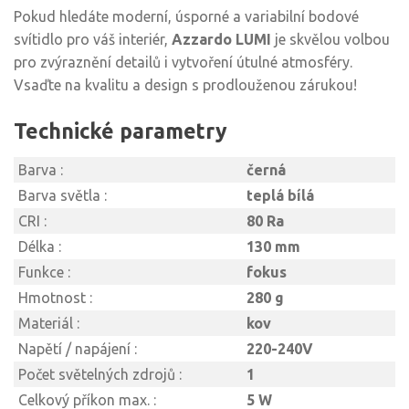
Pokud hledáte moderní, úsporné a variabilní bodové
svítidlo pro váš interiér,
Azzardo LUMI
je skvělou volbou
pro zvýraznění detailů i vytvoření útulné atmosféry.
Vsaďte na kvalitu a design s prodlouženou zárukou!
Technické parametry
Barva :
černá
Barva světla :
teplá bílá
CRI :
80 Ra
Délka :
130 mm
Funkce :
fokus
Hmotnost :
280 g
Materiál :
kov
Napětí / napájení :
220-240V
Počet světelných zdrojů :
1
Celkový příkon max. :
5 W