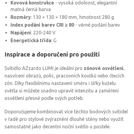
Kovová konstrukce
- vysoká odolnost, elegantní
matná černá barva
Rozměry
: 130 × 130 × 180 mm, hmotnost 280 g
Index podání barev CRI ≥ 80
- věrné podání barev
Napájení
: 220-240 V
Energetická třída
: G
Inspirace a doporučení pro použití
Svítidlo AZzardo LUMI je ideální pro
zónové osvětlení
,
nasvícení obrazů, polic, pracovních koutků nebo čtecích
zón. Díky flexibilnímu nastavení směru i šířky kuželu
světla si můžete snadno upravit intenzitu a zaměření
osvětlení přesně podle svých potřeb.
Doporučujeme kombinovat více těchto bodových svítidel
v řadě pro stylové zvýraznění dlouhé stěny nebo využít
samostatně jako decentní noční světlo u postele.