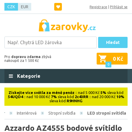
CZK
EUR
Registrace
|
Přihlásit se
Hledat
Pro
dopravu zdarma
zbývá
0 Kč
nakoupit za 1 500 Kč
0
Kategorie
Získejte více světla za méně peněz
:: nad 5 000 Kč
5%
sleva kód
54UQD4
:: nad 10 000 Kč
7%
sleva kód
2c43RR
:: nad 20 000 Kč
10%
sleva kód
R9HNHG
Interiérová
Stropní svítidla
LED stropní svítidla
Azzardo AZ4555 bodové svítidlo