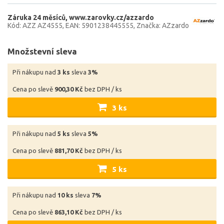
Záruka 24 měsíců
www.zarovky.cz/azzardo
Kód: AZZ AZ4555
EAN: 5901238445555
Značka: AZzardo
Množstevní sleva
Při nákupu nad
3 ks
sleva
3%
Cena po slevě
900,30 Kč
bez DPH / ks
3 ks
Při nákupu nad
5 ks
sleva
5%
Cena po slevě
881,70 Kč
bez DPH / ks
5 ks
Při nákupu nad
10 ks
sleva
7%
Cena po slevě
863,10 Kč
bez DPH / ks