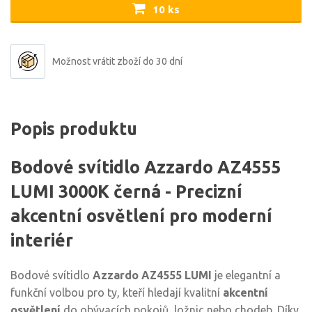
10 ks
Možnost vrátit zboží do 30 dní
Popis produktu
Bodové svítidlo Azzardo AZ4555
LUMI 3000K černá - Precizní
akcentní osvětlení pro moderní
interiér
Bodové svítidlo
Azzardo AZ4555 LUMI
je elegantní a
funkční volbou pro ty, kteří hledají kvalitní
akcentní
osvětlení
do obývacích pokojů, ložnic nebo chodeb. Díky