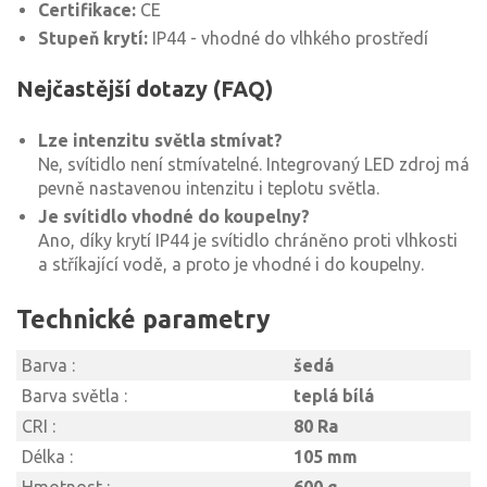
Certifikace:
CE
Stupeň krytí:
IP44 - vhodné do vlhkého prostředí
Nejčastější dotazy (FAQ)
Lze intenzitu světla stmívat?
Ne, svítidlo není stmívatelné. Integrovaný LED zdroj má
pevně nastavenou intenzitu i teplotu světla.
Je svítidlo vhodné do koupelny?
Ano, díky krytí IP44 je svítidlo chráněno proti vlhkosti
a stříkající vodě, a proto je vhodné i do koupelny.
Technické parametry
Barva :
šedá
Barva světla :
teplá bílá
CRI :
80 Ra
Délka :
105 mm