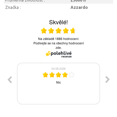
Průměrná životnost :
25000 h
Značka :
Azzardo