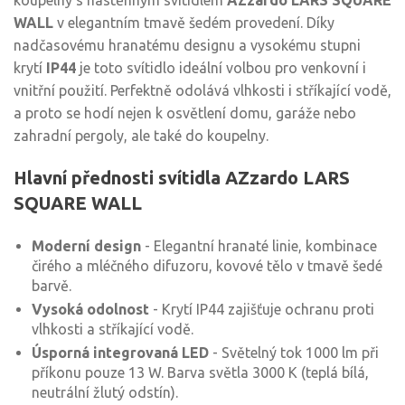
koupelny s nástěnným svítidlem
AZzardo LARS SQUARE
WALL
v elegantním tmavě šedém provedení. Díky
nadčasovému hranatému designu a vysokému stupni
krytí
IP44
je toto svítidlo ideální volbou pro venkovní i
vnitřní použití. Perfektně odolává vlhkosti i stříkající vodě,
a proto se hodí nejen k osvětlení domu, garáže nebo
zahradní pergoly, ale také do koupelny.
Hlavní přednosti svítidla AZzardo LARS
SQUARE WALL
Moderní design
- Elegantní hranaté linie, kombinace
čirého a mléčného difuzoru, kovové tělo v tmavě šedé
barvě.
Vysoká odolnost
- Krytí IP44 zajišťuje ochranu proti
vlhkosti a stříkající vodě.
Úsporná integrovaná LED
- Světelný tok 1000 lm při
příkonu pouze 13 W. Barva světla 3000 K (teplá bílá,
neutrální žlutý odstín).