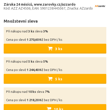
Záruka 24 měsíců
www.zarovky.cz/azzardo
Kód: AZZ AZ4506
EAN: 5901238445067
Značka: AZzardo
Množstevní sleva
Při nákupu nad
3 ks
sleva
3%
Cena po slevě
1 270,60 Kč
bez DPH / ks
3 ks
Při nákupu nad
5 ks
sleva
5%
Cena po slevě
1 244,40 Kč
bez DPH / ks
5 ks
Při nákupu nad
10 ks
sleva
7%
Cena po slevě
1 218,20 Kč
bez DPH / ks
10 ks