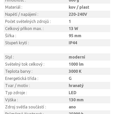
Hmotnost :
600 g
Materiál :
kov / plast
Napětí / napájení :
220-240V
Počet světelných zdrojů :
1
Celkový příkon max. :
13 W
Šířka :
95 mm
Stupeň krytí :
IP44
Styl :
moderní
Světelný tok celkový :
1000 lm
Teplota barvy :
3000 K
Energetická třída :
G
Tvar / motiv :
hranatý
Typ zdroje :
LED
Výška :
130 mm
Zdroj světla součástí :
ano