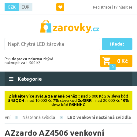
CZK
EUR
Registrace
|
Přihlásit se
Hledat
Pro
dopravu zdarma
zbývá
0 Kč
nakoupit za 1 500 Kč
0
Kategorie
Získejte více světla za méně peněz
:: nad 5 000 Kč
5%
sleva kód
54UQD4
:: nad 10 000 Kč
7%
sleva kód
2c43RR
:: nad 20 000 Kč
10%
sleva kód
R9HNHG
kovní
Nástěnná svítidla
LED venkovní nástěnná svítidla
AZzardo AZ4506 venkovní