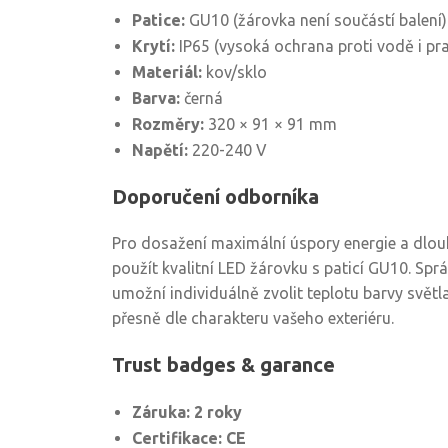
Patice:
GU10 (žárovka není součástí balení)
Krytí:
IP65 (vysoká ochrana proti vodě i pr
Materiál:
kov/sklo
Barva:
černá
Rozměry:
320 × 91 × 91 mm
Napětí:
220-240 V
Doporučení odborníka
Pro dosažení maximální úspory energie a dlo
použít kvalitní LED žárovku s paticí GU10. Sp
umožní individuálně zvolit teplotu barvy světla
přesně dle charakteru vašeho exteriéru.
Trust badges & garance
Záruka: 2 roky
Certifikace: CE