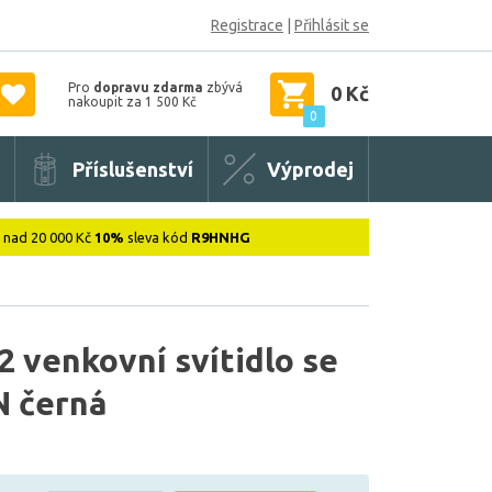
Registrace
|
Přihlásit se
Pro
dopravu zdarma
zbývá
0 Kč
nakoupit za 1 500 Kč
0
Příslušenství
Výprodej
: nad 20 000 Kč
10%
sleva kód
R9HNHG
 venkovní svítidlo se
N černá