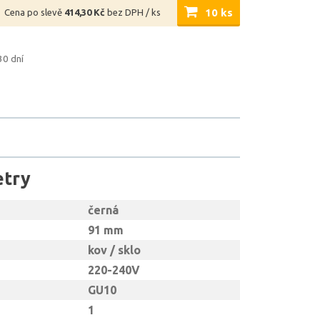
10 ks
Cena po slevě
414,30 Kč
bez DPH / ks
30 dní
etry
černá
91 mm
kov / sklo
220-240V
GU10
1