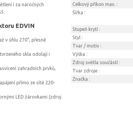
Celkový příkon max. :
ětlení i za náročných
65.
Šířka :
ektoru EDVIN
Stupeň krytí :
Styl :
ž v úhlu 270°, přesně
Tvar / motiv :
 tvrzeného skla odolají i
Výška :
Zdroj světla součástí :
asvícení zahradních prvků,
Tvar zdroje :
Značka :
apájení přímo ze sítě 220-
spornými LED žárovkami (zdroj