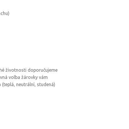
achu)
uhé životnosti doporučujeme
rávná volba žárovky vám
 (teplá, neutrální, studená)