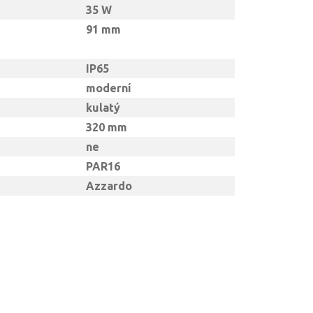
35 W
91 mm
IP65
moderní
kulatý
320 mm
ne
PAR16
Azzardo