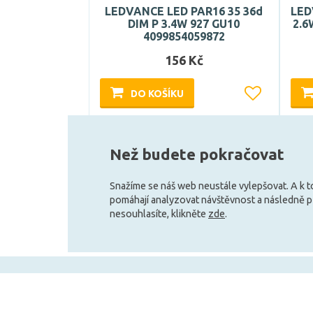
LEDVANCE LED PAR16 35 36d
LED
DIM P 3.4W 927 GU10
2.6
4099854059872
156 Kč
DO KOŠÍKU
Může být u Vás 19. 8.
Než budete pokračovat
Snažíme se náš web neustále vylepšovat. A k 
pomáhají analyzovat návštěvnost a následně 
nesouhlasíte, klikněte
zde
.
+420 727 800 069
Po-Pá 9:30 - 11:30, 12:30 - 16:00