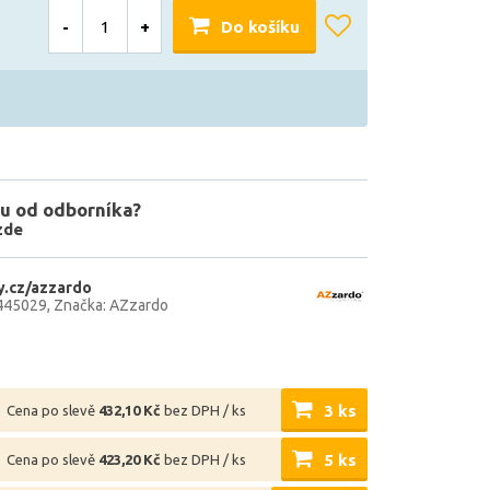
-
+
Do košíku
u od odborníka?
zde
.cz/azzardo
445029
Značka: AZzardo
3 ks
Cena po slevě
432,10 Kč
bez DPH / ks
5 ks
Cena po slevě
423,20 Kč
bez DPH / ks