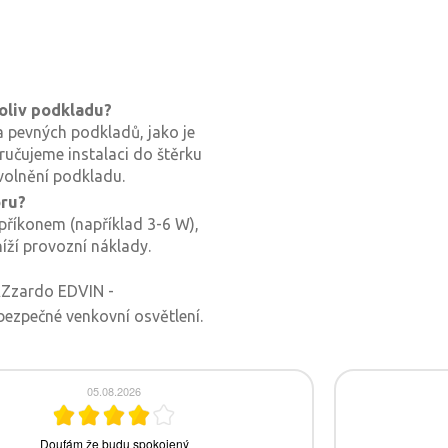
oliv podkladu?
a pevných podkladů, jako je
ručujeme instalaci do štěrku
volnění podkladu.
oru?
říkonem (například 3-6 W),
íží provozní náklady.
AZzardo EDVIN -
bezpečné venkovní osvětlení.