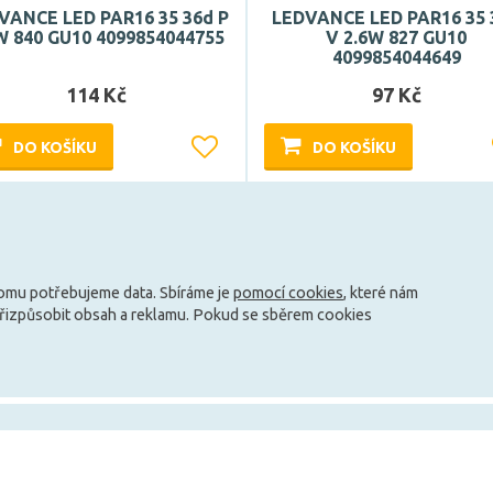
VANCE LED PAR16 35 36d P
LEDVANCE LED PAR16 35 
W 840 GU10 4099854044755
V 2.6W 827 GU10
4099854044649
114 Kč
97 Kč
DO KOŠÍKU
DO KOŠÍKU
Může být u Vás 11. 8.
Může být u Vás 19. 8.
Načíst další
tomu potřebujeme data. Sbíráme je
pomocí cookies
, které nám
přizpůsobit obsah a reklamu. Pokud se sběrem cookies
info@zarovky.cz