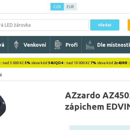
CZK
EUR
Hledat
vá
Venkovní
Profi
Dle místnosti
:: nad 5 000 Kč
5%
sleva kód
54UQD4
:: nad 10 000 Kč
7%
sleva kód
2c43RR
:
ě
AZzardo AZ4502
zápichem EDVI