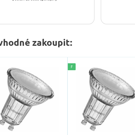
vhodné zakoupit:
F