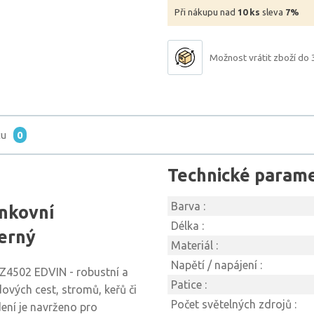
Při nákupu nad
10 ks
sleva
7%
Možnost vrátit zboží do 
tu
0
Technické param
Barva :
nkovní
Délka :
černý
Materiál :
Napětí / napájení :
Z4502 EDVIN - robustní a
Patice :
dových cest, stromů, keřů či
Počet světelných zdrojů :
ení je navrženo pro