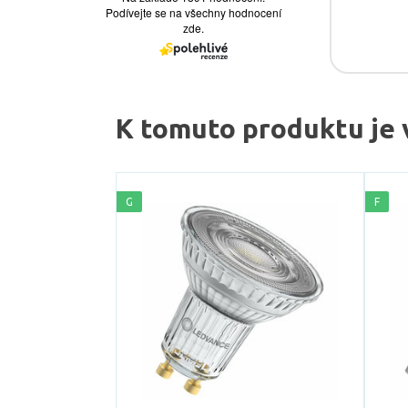
K tomuto produktu je 
G
F