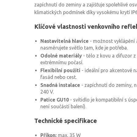
zapíchnutí do zeminy a zajišťuje spolehlivé osv
klimatických podmínek díky vysokému krytí IP
Klíčové vlastnosti venkovního refl
Nastavitelná hlavice
- možnost vyklápění a
nasměrujete světlo tam, kde je potřeba.
Odolné materiály
- tělo z kovu a difuzor z
extrémnímu počasí.
Flexibilní použití
- ideální pro akcentové n
fasád nebo cest.
Snadná instalace
- zapíchnutí do zeminy, n
240 V.
Patice GU10
- svítidlo je kompatibilní s ú
není součástí balení).
Technické specifikace
Příkon:
max. 35 W