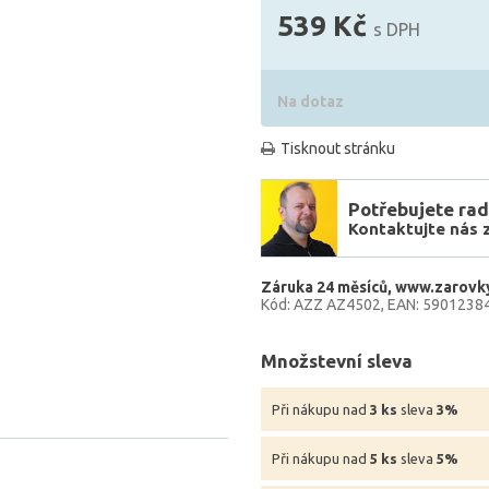
539 Kč
s DPH
Na dotaz
Tisknout stránku
Potřebujete rad
Kontaktujte nás 
Záruka 24 měsíců
www.zarovky
Kód: AZZ AZ4502
EAN: 5901238
Množstevní sleva
Při nákupu nad
3 ks
sleva
3%
Při nákupu nad
5 ks
sleva
5%