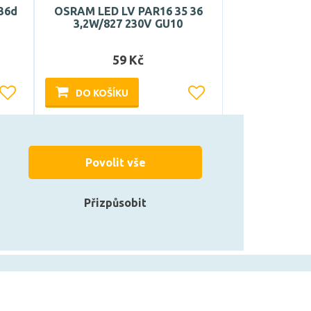
36d
OSRAM LED LV PAR16 35 36
3,2W/827 230V GU10
59 Kč
DO KOŠÍKU
Může být u Vás 11. 8.
Povolit vše
Přizpůsobit
zarovky.cz