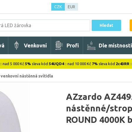
CZK
EUR
Hledat
vá
Venkovní
Profi
Dle místnosti
:: nad 5 000 Kč
5%
sleva kód
54UQD4
:: nad 10 000 Kč
7%
sleva kód
2c43RR
:
venkovní nástěnná svítidla
AZzardo AZ449
nástěnné/strop
ROUND 4000K b