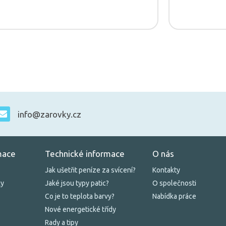
info@zarovky.cz
mace
Technické informace
O nás
Jak ušetřit peníze za svícení?
Kontakty
ky
Jaké jsou typy patic?
O společnosti
Co je to teplota barvy?
Nabídka práce
Nové energetické třídy
Rady a tipy