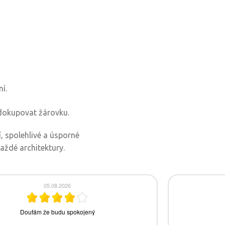
í.
 dokupovat žárovku.
 spolehlivé a úsporné
každé architektury.