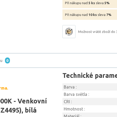
Při nákupu nad
5 ks
sleva
5%
Při nákupu nad
10 ks
sleva
7%
Možnost vrátit zboží do 
tu
0
Technické param
Barva :
rma.
Barva světla :
0K - Venkovní
CRI :
Z4495), bílá
Hmotnost :
Materiál :