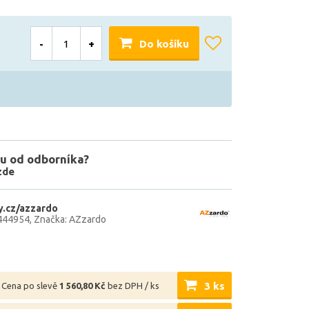
-
+
Do košíku
u od odborníka?
zde
.cz/azzardo
444954
Značka: AZzardo
3 ks
Cena po slevě
1 560,80 Kč
bez DPH / ks