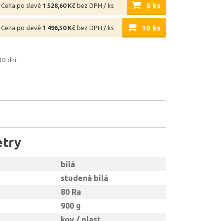
5 ks
Cena po slevě
1 528,60 Kč
bez DPH / ks
10 ks
Cena po slevě
1 496,50 Kč
bez DPH / ks
30 dní
etry
bílá
studená bílá
80 Ra
900 g
kov / plast