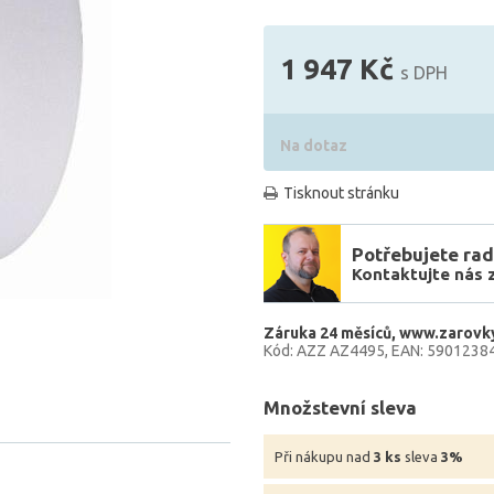
1 947 Kč
s DPH
Na dotaz
Tisknout stránku
Potřebujete rad
Kontaktujte nás 
Záruka 24 měsíců
www.zarovky
Kód: AZZ AZ4495
EAN: 5901238
Množstevní sleva
Při nákupu nad
3 ks
sleva
3%