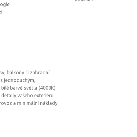
ogie
tí
sy, balkony či zahradní
t s jednoduchým,
bílé barvě světla (4000K)
detaily vašeho exteriéru.
provoz a minimální náklady