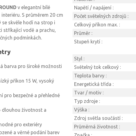
 ROUND
v elegantní bílé
Napětí / napájení :
 i interiéru. S průměrem 20 cm
Počet světelných zdrojů :
 se skvěle hodí na strop i
Celkový příkon max. :
i stříkající vodě a prachu,
Průměr :
očných podmínkách.
Stupeň krytí :
etry
Styl :
bílá barva pro široké možnosti
Světelný tok celkový :
Teplota barvy :
ízký příkon 15 W, vysoký
Energetická třída :
Tvar / motiv :
ní pro bezpečné a přehledné
Typ zdroje :
Výška :
ro dlouhou životnost a
Zdroj světla součástí :
hodné pro exteriéry
Průměrná životnost :
rozené a věrné podání barev
Značka :