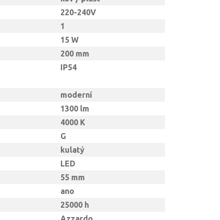
220-240V
1
15 W
200 mm
IP54
moderní
1300 lm
4000 K
G
kulatý
LED
55 mm
ano
25000 h
Azzardo