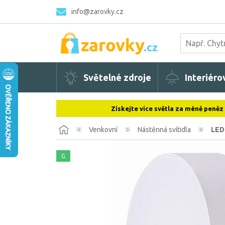
info@zarovky.cz
Světelné zdroje
Interiéro
Získejte více světla za méně peněz
Venkovní
Nástěnná svítidla
LED 
G