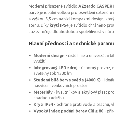
Moderní přisazené svítidlo
AZzardo CASPER
barvě je ideální volbou pro osvětlení exteriéru
a výškou 5,5 cm nabízí kompaktní design, který
stěnu. Díky
krytí IP54
je svítidlo chráněno prot
což zaručuje dlouhodobou spolehlivost v nár
Hlavní přednosti a technické param
Moderní design
- čisté linie a univerzální 
využití
Integrovaný LED zdroj
- úsporný provoz, n
světelný tok 1300 lm
Studená bílá barva světla (4000 K)
- ideál
nasvícení venkovních prostor
Materiály
- kvalitní kov a akrylový plast p
snadnou údržbu
Krytí IP54
- ochrana proti vodě a prachu, v
Vysoký index podání barev CRI ≥ 80
- při