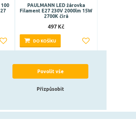
 100
PAULMANN LED žárovka
E27
Filament E27 230V 2000lm 15W
2700K čirá
497 Kč
DO KOŠÍKU
Může být u Vás 17. 8.
Povolit vše
Přizpůsobit
zarovky.cz