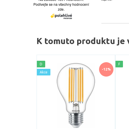
K tomuto produktu je 
D
F
-12%
Akce