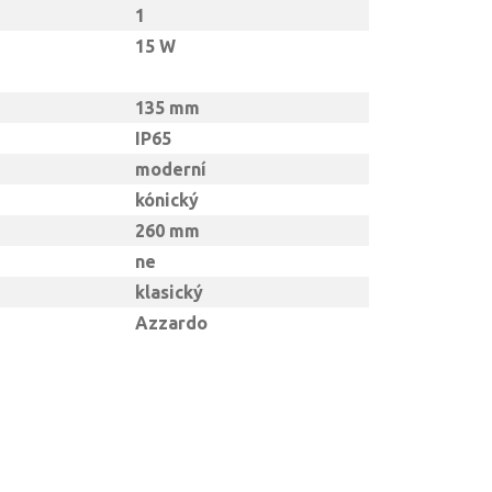
1
15 W
135 mm
IP65
moderní
kónický
260 mm
ne
klasický
Azzardo