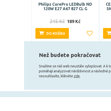
Philips CorePro LEDBulb ND
CE
120W E27 A67 827 CL G
S
215 Kč
189 Kč
DO KOŠÍKU
Skladem e-shop (9 ks)
Než budete pokračovat
Snažíme se náš web neustále vylepšovat. A k 
pomáhají analyzovat návštěvnost a následně 
nesouhlasíte, klikněte
zde
.
+420 727 800 069
Po-Pá 9:30 - 11:30, 12:30 - 16:00