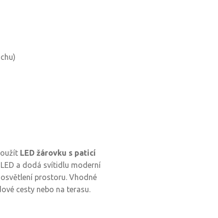
achu)
použít
LED žárovku s paticí
á LED a dodá svítidlu moderní
 osvětlení prostoru. Vhodné
dové cesty nebo na terasu.