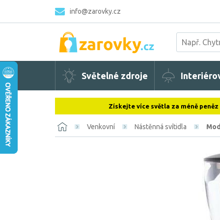
info@zarovky.cz
Světelné zdroje
Interiéro
Získejte více světla za méně peněz
Venkovní
Nástěnná svítidla
Mod