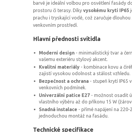
barvě je ideální volbou pro osvětlení fasády 
prostoru či terasy. Díky
vysokému krytí IP65
j
prachu i tryskající vodě, což zaručuje dlouhou 
venkovním prostředí.
Hlavní přednosti svítidla
Moderní design
- minimalistický tvar a če
vašemu exteriéru stylový akcent.
Kvalitní materiály
- kombinace kovu a čiré
zajistí vysokou odolnost a stálost vzhledu.
Bezpečnost a ochrana
- stupeň krytí IP65
venkovních podmínek.
Univerzální patice E27
- možnost osadit 
vlastního výběru až do příkonu 15 W (žárovk
Snadná instalace
- přímé napájení na 220
jednoduchou montáž na fasádu.
Technické specifikace