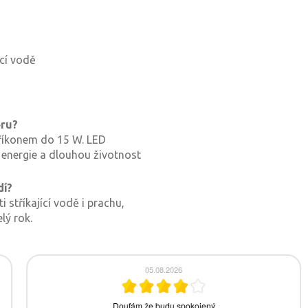
ící vodě
oru?
říkonem do 15 W. LED
u energie a dlouhou životnost
dí?
i stříkající vodě i prachu,
lý rok.