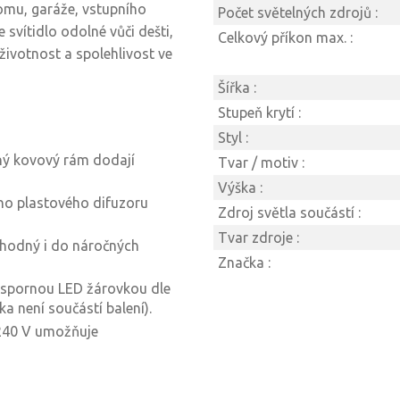
domu, garáže, vstupního
Počet světelných zdrojů :
e svítidlo odolné vůči dešti,
Celkový příkon max. :
životnost a spolehlivost ve
Šířka :
Stupeň krytí :
Styl :
rný kovový rám dodají
Tvar / motiv :
Výška :
ho plastového difuzoru
Zdroj světla součástí :
Tvar zdroje :
 vhodný i do náročných
Značka :
úspornou LED žárovkou dle
a není součástí balení).
-240 V umožňuje