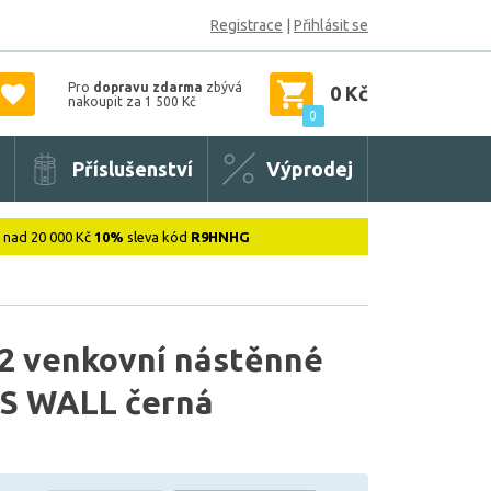
Registrace
|
Přihlásit se
Pro
dopravu zdarma
zbývá
0 Kč
nakoupit za 1 500 Kč
0
Příslušenství
Výprodej
: nad 20 000 Kč
10%
sleva kód
R9HNHG
2 venkovní nástěnné
US WALL černá