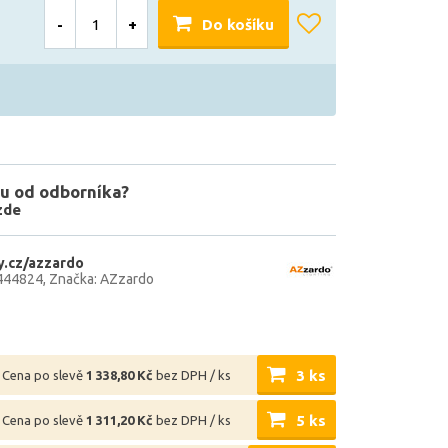
-
+
Do košíku
u od odborníka?
zde
.cz/azzardo
444824
Značka: AZzardo
3 ks
Cena po slevě
1 338,80 Kč
bez DPH / ks
5 ks
Cena po slevě
1 311,20 Kč
bez DPH / ks