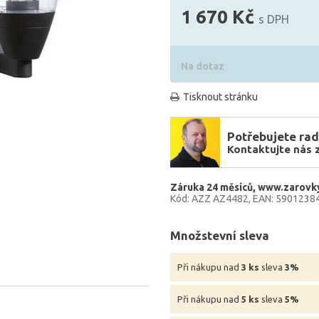
1 670 Kč
s DPH
Na dotaz
Tisknout stránku
Potřebujete rad
Kontaktujte nás 
Záruka 24 měsíců
www.zarovky
Kód: AZZ AZ4482
EAN: 5901238
Množstevní sleva
Při nákupu nad
3 ks
sleva
3%
Při nákupu nad
5 ks
sleva
5%