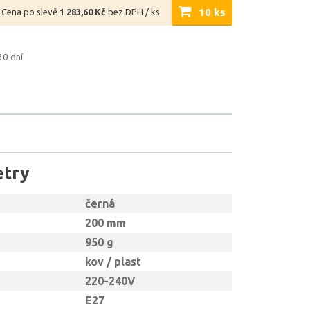
10 ks
Cena po slevě
1 283,60 Kč
bez DPH / ks
30 dní
etry
černá
200 mm
950 g
kov / plast
220-240V
E27