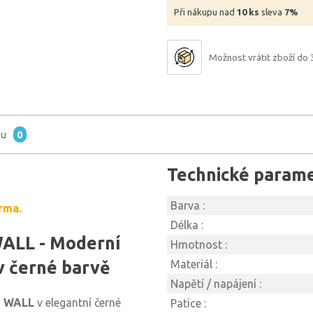
Při nákupu nad
10 ks
sleva
7%
Možnost vrátit zboží do 
tu
0
Technické param
Barva :
rma.
Délka :
ALL - Moderní
Hmotnost :
v černé barvě
Materiál :
Napětí / napájení :
S WALL
v elegantní černé
Patice :