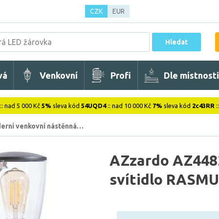
CZK
EUR
Hledat
vá
Venkovní
Profi
Dle místnosti
:: nad 5 000 Kč
5%
sleva kód
54UQD4
:: nad 10 000 Kč
7%
sleva kód
2c43RR
:
erní venkovní nástěnná…
AZzardo AZ448
svítidlo RASM