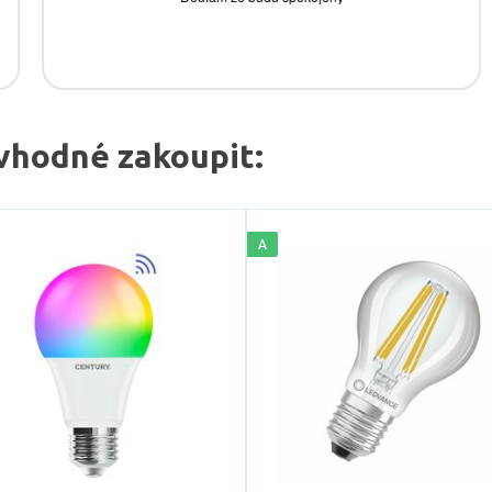
vhodné zakoupit:
A