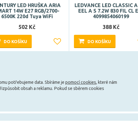
NTURY LED HRUŠKA ARIA
LEDVANCE LED CLASSIC A
MART 14W E27 RGB/2700-
EEL A S 7.2W 830 FIL CL 
6500K 220d Tuya WiFi
4099854060199
502 Kč
388 Kč
DO KOŠÍKU
DO KOŠÍKU
Může být u Vás 16. 9.
Může být u Vás 17. 8.
Načíst další
tomu potřebujeme data. Sbíráme je
pomocí cookies
, které nám
přizpůsobit obsah a reklamu. Pokud se sběrem cookies
info@zarovky.cz