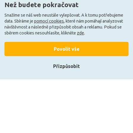
Než budete pokračovat
Může být u Vás 19. 8.
Může být u Vás 11. 8.
Snažíme se náš web neustále vylepšovat. A k tomu potřebujeme
data. Sbíráme je
pomocí cookies
, které nám pomáhají analyzovat
návštěvnost a následně přizpůsobit obsah a reklamu. Pokud se
F
F
sběrem cookies nesouhlasíte, klikněte
zde
.
Povolit vše
Přizpůsobit
Přihlásit se
Registrace
LEDVANCE LED PAR16 35
OSRAM LED LV PAR16 35 36
36d V 2.6W 827 GU10
3,2W/827 230V GU10
4099854044649
97 Kč
59 Kč