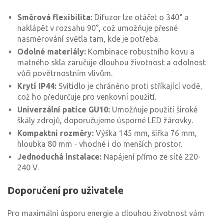
Směrová flexibilita:
Difuzor lze otáčet o 340° a
naklápět v rozsahu 90°, což umožňuje přesné
nasměrování světla tam, kde je potřeba.
Odolné materiály:
Kombinace robustního kovu a
matného skla zaručuje dlouhou životnost a odolnost
vůči povětrnostním vlivům.
Krytí IP44:
Svítidlo je chráněno proti stříkající vodě,
což ho předurčuje pro venkovní použití.
Univerzální patice GU10:
Umožňuje použití široké
škály zdrojů, doporučujeme úsporné LED žárovky.
Kompaktní rozměry:
Výška 145 mm, šířka 76 mm,
hloubka 80 mm - vhodné i do menších prostor.
Jednoduchá instalace:
Napájení přímo ze sítě 220-
240 V.
Doporučení pro uživatele
Pro maximální úsporu energie a dlouhou životnost vám