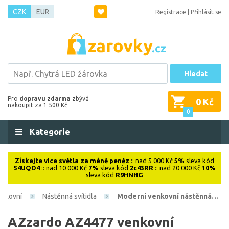
CZK
EUR
Registrace
|
Přihlásit se
Hledat
Pro
dopravu zdarma
zbývá
0 Kč
nakoupit za 1 500 Kč
0
Kategorie
Získejte více světla za méně peněz
:: nad 5 000 Kč
5%
sleva kód
54UQD4
:: nad 10 000 Kč
7%
sleva kód
2c43RR
:: nad 20 000 Kč
10%
sleva kód
R9HNHG
enkovní
Nástěnná svítidla
Moderní venkovní nástěnná…
AZzardo AZ4477 venkovní