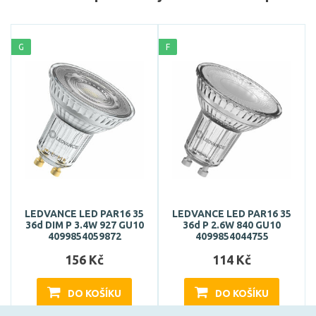
G
F
LEDVANCE LED PAR16 35
LEDVANCE LED PAR16 35
36d DIM P 3.4W 927 GU10
36d P 2.6W 840 GU10
4099854059872
4099854044755
156 Kč
114 Kč
DO KOŠÍKU
DO KOŠÍKU