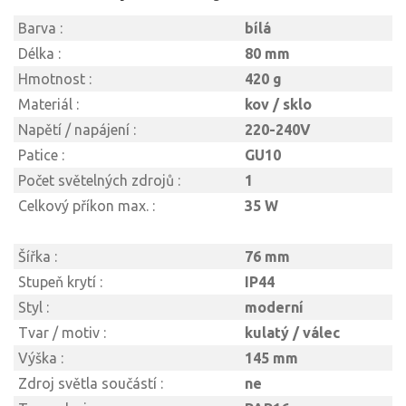
Barva :
bílá
Délka :
80 mm
Hmotnost :
420 g
Materiál :
kov / sklo
Napětí / napájení :
220-240V
Patice :
GU10
Počet světelných zdrojů :
1
Celkový příkon max. :
35 W
Šířka :
76 mm
Stupeň krytí :
IP44
Styl :
moderní
Tvar / motiv :
kulatý / válec
Výška :
145 mm
Zdroj světla součástí :
ne