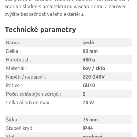
snadno sladíte s architekturou vašeho domu a zároveň
zvýšíte bezpečnost vašeho exteriéru.
Technické parametry
Barva :
šedá
Délka :
90 mm
Hmotnost :
480 g
Materiál :
kov / sklo
Napětí / napájení :
220-240V
Patice :
GU10
Počet světelných zdrojů :
2
Celkový příkon max. :
70 W
Šířka :
75 mm
Stupeň krytí :
IP44
Styl :
moderní