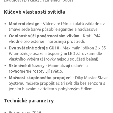
životnost i při častých změnách počasí.
Klíčové vlastnosti svítidla
Moderní design
- Válcovité tělo a kulatá základna v
tmavě šedé barvě působí elegantně a nadčasově.
Odolnost vůči povětrnostním vlivům
- Krytí IP44
vhodné pro exteriér i náročnější prostředí.
Dva světelné zdroje GU10
- Maximální příkon 2 x 35
W umožňuje osazení úspornými LED žárovkami dle
vlastního výběru (žárovky nejsou součástí balení).
Skleněné difuzory
- Minimalizují oslnění a
rovnoměrně rozptylují světlo.
Možnost skupinového propojení
- Díky Master Slave
Systému můžete propojit až tři svítidla bez senzoru s
jedním hlavním svítidlem s pohybovým čidlem.
Technické parametry
Příkon: max. 70 W