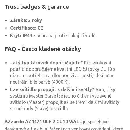
Trust badges & garance
Záruka: 2 roky
Certifikace: CE
Krytí IP44
- ochrana proti stříkající vodě
FAQ - Často kladené otázky
Jaký typ žárovek doporučujete?
Pro venkovní
použití doporučujeme kvalitní LED žárovky GU10 s
nízkou spotřebou a dlouhou životností, ideálně v
neutrální bílé barvě (4000 K).
Lze svítidlo propojit s dalšími světly?
Ano, díky
systému Master Slave lze jedno čidlem vybavené
svítidlo (Master) propojit až se třemi dalšími svítidly
stejné řady (Slave) bez čidla.
AZzardo AZ4474 ULF 2 GU10 WALL
je spolehlivé,
designové a flexibilní řešení pro venkovní osvětlení, které