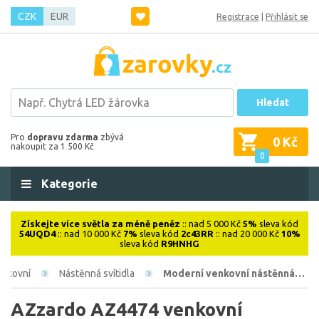
CZK
EUR
Registrace
|
Přihlásit se
Hledat
Pro
dopravu zdarma
zbývá
0 Kč
nakoupit za 1 500 Kč
0
Kategorie
Získejte více světla za méně peněz
:: nad 5 000 Kč
5%
sleva kód
54UQD4
:: nad 10 000 Kč
7%
sleva kód
2c43RR
:: nad 20 000 Kč
10%
sleva kód
R9HNHG
enkovní
Nástěnná svítidla
Moderní venkovní nástěnná…
AZzardo AZ4474 venkovní