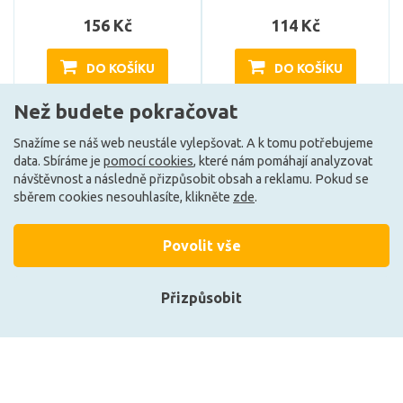
156 Kč
114 Kč
DO KOŠÍKU
DO KOŠÍKU
Než budete pokračovat
Může být u Vás 18. 8.
Může být u Vás 11. 8.
Snažíme se náš web neustále vylepšovat. A k tomu potřebujeme
data. Sbíráme je
pomocí cookies
, které nám pomáhají analyzovat
návštěvnost a následně přizpůsobit obsah a reklamu. Pokud se
F
F
sběrem cookies nesouhlasíte, klikněte
zde
.
Povolit vše
Přizpůsobit
Přihlásit se
Registrace
LEDVANCE LED PAR16 35
OSRAM LED LV PAR16 35 36