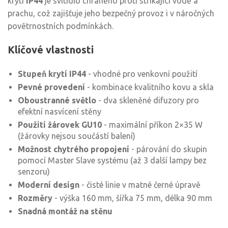
krytí
IP44
je svítidlo chráněno proti stříkající vodě a
prachu, což zajišťuje jeho bezpečný provoz i v náročných
povětrnostních podmínkách.
Klíčové vlastnosti
Stupeň krytí IP44
- vhodné pro venkovní použití
Pevné provedení
- kombinace kvalitního kovu a skla
Oboustranné světlo
- dva skleněné difuzory pro
efektní nasvícení stěny
Použití žárovek GU10
- maximální příkon 2×35 W
(žárovky nejsou součástí balení)
Možnost chytrého propojení
- párování do skupin
pomocí Master Slave systému (až 3 další lampy bez
senzoru)
Moderní design
- čisté linie v matné černé úpravě
Rozměry
- výška 160 mm, šířka 75 mm, délka 90 mm
Snadná montáž na stěnu