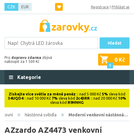
CZK
EUR
Registrace
|
Přihlásit se
Hledat
Pro
dopravu zdarma
zbývá
0 Kč
nakoupit za 1 500 Kč
0
Kategorie
Získejte více světla za méně peněz
:: nad 5 000 Kč
5%
sleva kód
54UQD4
:: nad 10 000 Kč
7%
sleva kód
2c43RR
:: nad 20 000 Kč
10%
sleva kód
R9HNHG
enkovní
Nástěnná svítidla
Moderní venkovní nástěnná…
AZzardo AZ4473 venkovní