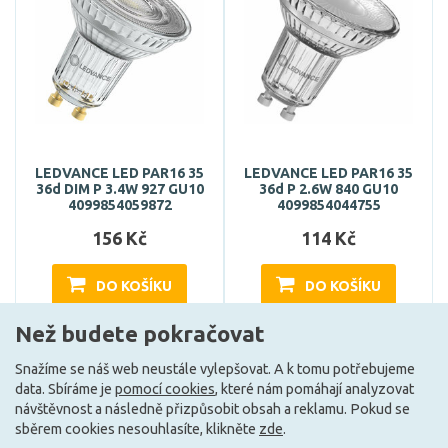
LEDVANCE LED PAR16 35
LEDVANCE LED PAR16 35
36d DIM P 3.4W 927 GU10
36d P 2.6W 840 GU10
4099854059872
4099854044755
156 Kč
114 Kč
DO KOŠÍKU
DO KOŠÍKU
Než budete pokračovat
Může být u Vás 17. 8.
Může být u Vás 7. 8.
Snažíme se náš web neustále vylepšovat. A k tomu potřebujeme
data. Sbíráme je
pomocí cookies
, které nám pomáhají analyzovat
návštěvnost a následně přizpůsobit obsah a reklamu. Pokud se
F
F
sběrem cookies nesouhlasíte, klikněte
zde
.