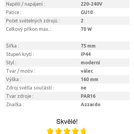
Napětí / napájení :
220-240V
Patice :
GU10
Počet světelných zdrojů :
2
Celkový příkon max. :
70 W
Šířka :
75 mm
Stupeň krytí :
IP44
Styl :
moderní
Tvar / motiv :
válec
Výška :
160 mm
Zdroj světla součástí :
ne
Tvar zdroje :
PAR16
Značka :
Azzardo