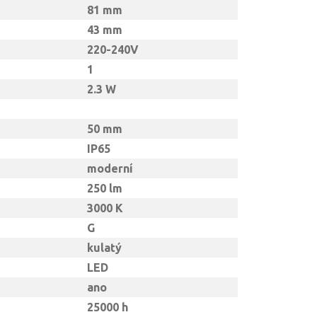
81 mm
43 mm
220-240V
1
2.3 W
50 mm
IP65
moderní
250 lm
3000 K
G
kulatý
LED
ano
25000 h