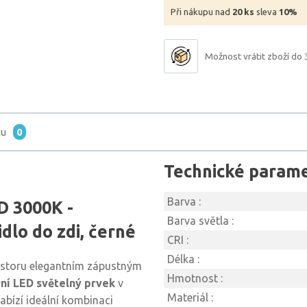
Při nákupu nad
20 ks
sleva
10%
Možnost vrátit zboží do 
tu
0
Technické param
Barva :
 3000K -
Barva světla :
dlo do zdi, černé
CRI :
Délka :
ostoru elegantním zápustným
Hmotnost :
ní LED světelný prvek
v
Materiál :
bízí ideální kombinaci