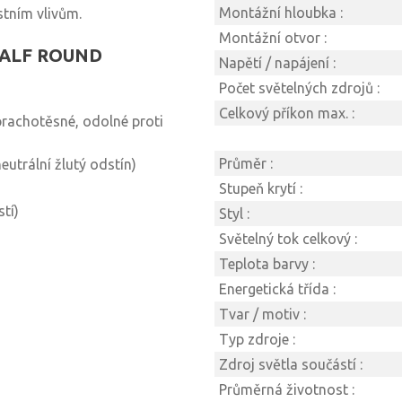
Montážní hloubka :
stním vlivům.
Montážní otvor :
do ALF ROUND
Napětí / napájení :
Počet světelných zdrojů :
Celkový příkon max. :
prachotěsné, odolné proti
Průměr :
eutrální žlutý odstín)
Stupeň krytí :
tí)
Styl :
Světelný tok celkový :
Teplota barvy :
Energetická třída :
Tvar / motiv :
Typ zdroje :
Zdroj světla součástí :
Průměrná životnost :