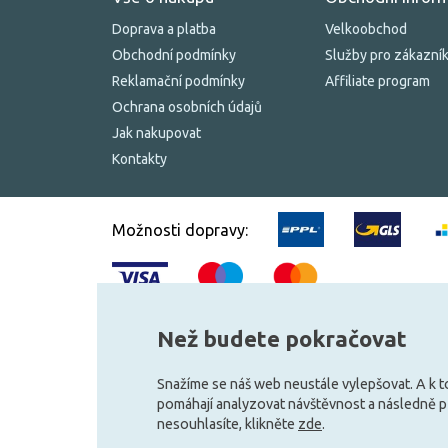
Doprava a platba
Velkoobchod
Obchodní podmínky
Služby pro zákazní
Reklamační podmínky
Affiliate program
Ochrana osobních údajů
Jak nakupovat
Kontakty
Možnosti dopravy:
Než budete pokračovat
© 2010–2026 Všechna práva vyhrazena.
žárovky.cz
Snažíme se náš web neustále vylepšovat. A k 
pomáhají analyzovat návštěvnost a následně 
nesouhlasíte, klikněte
zde
.