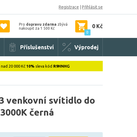
Registrace
|
Přihlásit se
Pro
dopravu zdarma
zbývá
0 Kč
nakoupit za 1 500 Kč
0
Příslušenství
Výprodej
: nad 20 000 Kč
10%
sleva kód
R9HNHG
 venkovní svítidlo do
 3000K černá