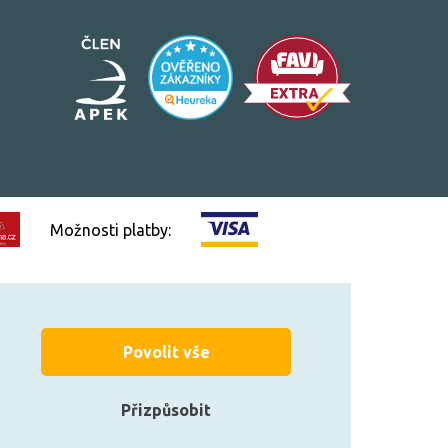
Možnosti platby:
Vytvořilo
FEO.cz
Povolit vše
Přizpůsobit