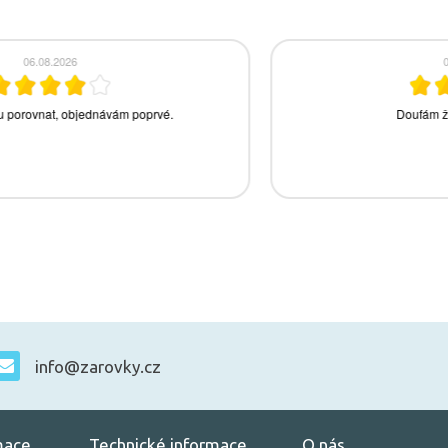
info@zarovky.cz
mace
Technické informace
O nás