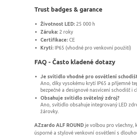
Trust badges & garance
Životnost LED:
25 000 h
Záruka:
2 roky
Certifikace:
CE
Krytí:
IP65 (vhodné pro venkovní použití)
FAQ - Často kladené dotazy
Je svítidlo vhodné pro osvětlení schodiš
Ano, díky vysokému krytí IP65 a příjemné tep
bezpečné a designové nasvícení schodišť i 
Obsahuje svítidlo světelný zdroj?
Ano, svítidlo obsahuje integrovaný LED zdr
žárovky.
AZzardo ALF ROUND
je volbou pro všechny, k
úsporné a stylové venkovní osvětlení s dlouhou