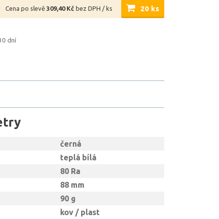
20 ks
Cena po slevě
309,40 Kč
bez DPH / ks
30 dní
etry
černá
teplá bílá
80 Ra
88 mm
90 g
kov / plast