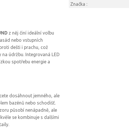
Značka :
UND
z něj činí ideální volbu
fasád nebo vstupních
roti dešti i prachu, což
y na údržbu. Integrovaná LED
ízkou spotřebu energie a
hcete dosáhnout jemného, ale
kolem bazénů nebo schodišť.
zoru působí nenápadně, ale
Skvěle se kombinuje s dalšími
aily.