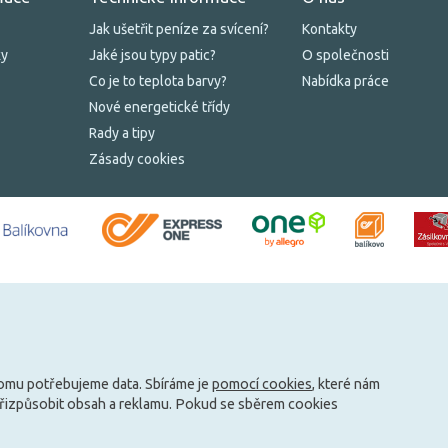
Jak ušetřit peníze za svícení?
Kontakty
ky
Jaké jsou typy patic?
O společnosti
Co je to teplota barvy?
Nabídka práce
Nové energetické třídy
Rady a tipy
Zásady cookies
tomu potřebujeme data. Sbíráme je
pomocí cookies
, které nám
přizpůsobit obsah a reklamu. Pokud se sběrem cookies