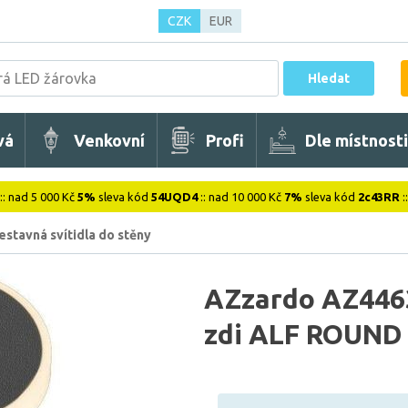
CZK
EUR
Hledat
vá
Venkovní
Profi
Dle místnosti
:: nad 5 000 Kč
5%
sleva kód
54UQD4
:: nad 10 000 Kč
7%
sleva kód
2c43RR
:
estavná svítidla do stěny
AZzardo AZ4463
zdi ALF ROUND