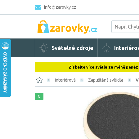
info@zarovky.cz
Světelné zdroje
Interiéro
Získejte více světla za méně peněz
Interiérová
Zapuštěná svítidla
V
G