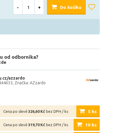
-
+
Do košíku
u od odborníka?
zde
.cz/azzardo
444633
Značka: AZzardo
5 ks
Cena po slevě
326,60 Kč
bez DPH / ks
10 ks
Cena po slevě
319,70 Kč
bez DPH / ks