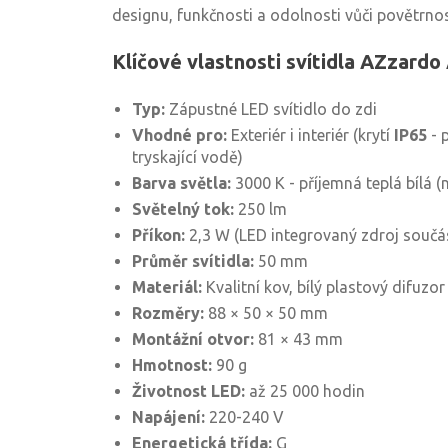
designu, funkčnosti a odolnosti vůči povětrno
Klíčové vlastnosti svítidla AZzar
Typ:
Zápustné LED svítidlo do zdi
Vhodné pro:
Exteriér i interiér (krytí
IP65
- 
tryskající vodě)
Barva světla:
3000 K - příjemná teplá bílá (n
Světelný tok:
250 lm
Příkon:
2,3 W (LED integrovaný zdroj součás
Průměr svítidla:
50 mm
Materiál:
Kvalitní kov, bílý plastový difuzor
Rozměry:
88 × 50 × 50 mm
Montážní otvor:
81 × 43 mm
Hmotnost:
90 g
Životnost LED:
až 25 000 hodin
Napájení:
220-240 V
Energetická třída:
G