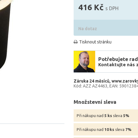
416 Kč
s DPH
Na dotaz
Tisknout stránku
Potřebujete rad
Kontaktujte nás 
Záruka 24 měsíců
www.zarovky
Kód: AZZ AZ4463
EAN: 5901238
Množstevní sleva
Při nákupu nad
5 ks
sleva
5%
Při nákupu nad
10 ks
sleva
7%