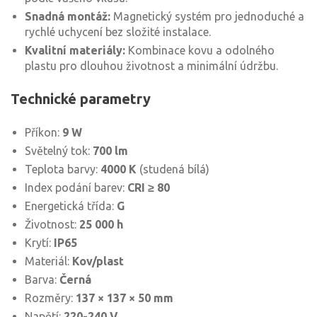
Snadná montáž:
Magnetický systém pro jednoduché a
rychlé uchycení bez složité instalace.
Kvalitní materiály:
Kombinace kovu a odolného
plastu pro dlouhou životnost a minimální údržbu.
Technické parametry
Příkon:
9 W
Světelný tok:
700 lm
Teplota barvy:
4000 K
(studená bílá)
Index podání barev:
CRI ≥ 80
Energetická třída:
G
Životnost:
25 000 h
Krytí:
IP65
Materiál:
Kov/plast
Barva:
Černá
Rozměry:
137 × 137 × 50 mm
Napětí:
220-240 V