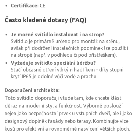
Certifikace:
CE
Často kladené dotazy (FAQ)
Je možné svítidlo instalovat i na strop?
Svítidlo je primárně určeno pro montáž na stěnu,
avšak při dodržení instalačních podmínek lze použít i
na stropě (např. v podhledu či pod přístřeškem).
Vyžaduje svítidlo speciální údržbu?
Stačí občasné otření vlhkým hadříkem - díky stupni
krytí IP65 je odolné vůči vodě a prachu.
Doporučení architekta:
Toto svítidlo doporučuji všude tam, kde chcete klást
důraz na moderní styl a funkčnost. Výborně poslouží
nejen jako bezpečnostní prvek u vstupních dveří, ale i jako
designový doplněk fasády nebo terasy. Kombinujte více
kusů pro efektivní a rovnoměrné nasvícení větších ploch.