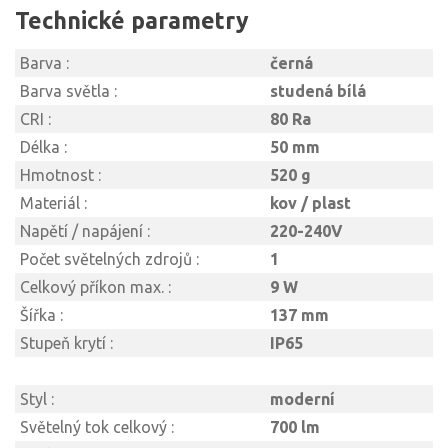
Technické parametry
Barva :
černá
Barva světla :
studená bílá
CRI :
80 Ra
Délka :
50 mm
Hmotnost :
520 g
Materiál :
kov / plast
Napětí / napájení :
220-240V
Počet světelných zdrojů :
1
Celkový příkon max. :
9 W
Šířka :
137 mm
Stupeň krytí :
IP65
Styl :
moderní
Světelný tok celkový :
700 lm