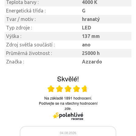
Teplota barvy :
4000 K
Energetická třída :
G
Tvar / motiv :
hranatý
Typ zdroje :
LED
Výška :
137 mm
Zdroj světla součástí :
ano
Průměrná životnost :
25000 h
Značka :
Azzardo