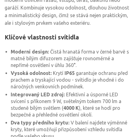
moderní osvícení fasád, vstupů, teras, balkonů nebo
garáží. Kombinuje vysokou odolnost, dlouhou životnost
a minimalistický design, čímž se stává nejen praktickým,
ale i stylovým prvkem vašeho exteriéru.
Klíčové vlastnosti svítidla
Moderní design:
Čistá hranatá forma v černé barvě s
matně bílým difuzorem zajišťuje rovnoměrné a
nepřímé osvětlení v úhlu 360°.
Vysoká odolnost:
Krytí
IP65
garantuje ochranu před
prachem a tryskající vodou - svítidlo je vhodné i do
náročných venkovních podmínek.
Integrovaný LED zdroj:
Efektivní a úsporné LED
svícení s příkonem 9 W, světelným tokem 700 lm a
studeně bílým světlem (
4000 K
), které se hodí pro
bezpečné a přehledné osvětlení okolí.
Dva typy předního krytu:
V balení najdete výměnné
kryty, které umožňují přizpůsobení vzhledu svítidla
podle vašeho vkusu.