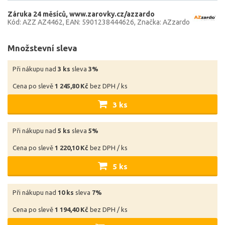
Záruka 24 měsíců
www.zarovky.cz/azzardo
Kód: AZZ AZ4462
EAN: 5901238444626
Značka: AZzardo
Množstevní sleva
Při nákupu nad
3 ks
sleva
3%
Cena po slevě
1 245,80 Kč
bez DPH / ks
3 ks
Při nákupu nad
5 ks
sleva
5%
Cena po slevě
1 220,10 Kč
bez DPH / ks
5 ks
Při nákupu nad
10 ks
sleva
7%
Cena po slevě
1 194,40 Kč
bez DPH / ks