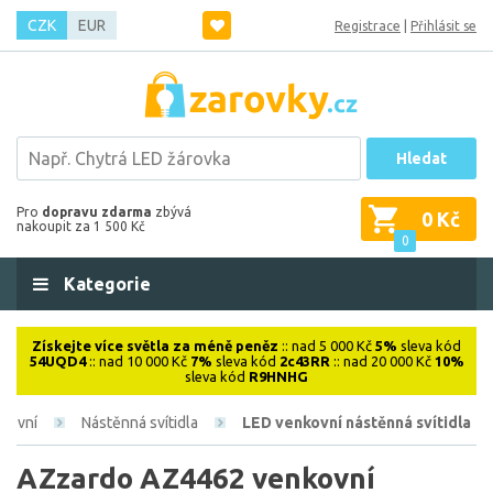
CZK
EUR
Registrace
|
Přihlásit se
Hledat
Pro
dopravu zdarma
zbývá
0 Kč
nakoupit za 1 500 Kč
0
Kategorie
Získejte více světla za méně peněz
:: nad 5 000 Kč
5%
sleva kód
54UQD4
:: nad 10 000 Kč
7%
sleva kód
2c43RR
:: nad 20 000 Kč
10%
sleva kód
R9HNHG
kovní
Nástěnná svítidla
LED venkovní nástěnná svítidla
AZzardo AZ4462 venkovní