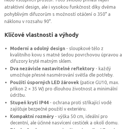
atraktivní design, ale i vysokou funkčnost díky dvěma
pohyblivým difuzorům s možností otáčení o 350° a
náklonu v rozsahu 90°.
Klíčové vlastnosti a výhody
Moderní a odolný design
- sloupkové tělo z
kvalitního kovu s matně šedou povrchovou úpravou a
difuzory kryté matným sklem.
Dva nezávisle nastavitelné reflektory
- každý
umožňuje přesné nasměrování světla dle potřeby.
Použití úsporných LED žárovek
(patice GU10, max.
příkon 2 × 35 W) pro dlouhou životnost a minimální
údržbu.
Stupeň krytí IP44
- ochrana proti stříkající vodě
zajišťuje bezpečné použití v exteriéru.
Kompaktní rozměry
- výška 50 cm, ideální pro
decentní, ale účinné nasvícení cestiček a okolí domu.