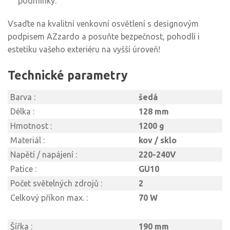
podmínky.
Vsaďte na kvalitní venkovní osvětlení s designovým
podpisem AZzardo a posuňte bezpečnost, pohodlí i
estetiku vašeho exteriéru na vyšší úroveň!
Technické parametry
Barva :
šedá
Délka :
128 mm
Hmotnost :
1200 g
Materiál :
kov / sklo
Napětí / napájení :
220-240V
Patice :
GU10
Počet světelných zdrojů :
2
Celkový příkon max. :
70 W
Šířka :
190 mm