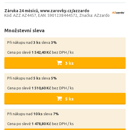
Záruka 24 měsíců
www.zarovky.cz/azzardo
Kód: AZZ AZ4457
EAN: 5901238444572
Značka: AZzardo
Množstevní sleva
Při nákupu nad
3 ks
sleva
3%
Cena po slevě
1 542,40 Kč
bez DPH / ks
3 ks
Při nákupu nad
5 ks
sleva
5%
Cena po slevě
1 510,60 Kč
bez DPH / ks
5 ks
Při nákupu nad
10 ks
sleva
7%
Cena po slevě
1 478,80 Kč
bez DPH / ks