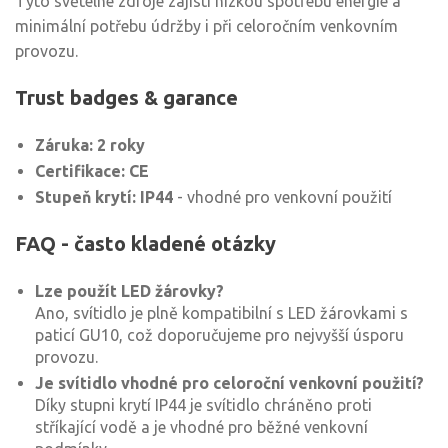
Tyto světelné zdroje zajistí nízkou spotřebu energie a
minimální potřebu údržby i při celoročním venkovním
provozu.
Trust badges & garance
Záruka: 2 roky
Certifikace: CE
Stupeň krytí: IP44
- vhodné pro venkovní použití
FAQ - často kladené otázky
Lze použít LED žárovky?
Ano, svítidlo je plně kompatibilní s LED žárovkami s
paticí GU10, což doporučujeme pro nejvyšší úsporu
provozu.
Je svítidlo vhodné pro celoroční venkovní použití?
Díky stupni krytí IP44 je svítidlo chráněno proti
stříkající vodě a je vhodné pro běžné venkovní