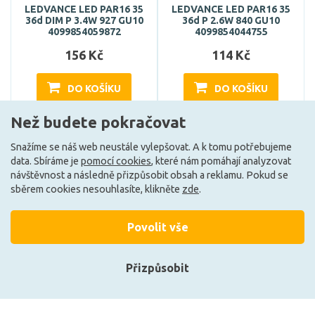
LEDVANCE LED PAR16 35
LEDVANCE LED PAR16 35
36d DIM P 3.4W 927 GU10
36d P 2.6W 840 GU10
4099854059872
4099854044755
156 Kč
114 Kč
DO KOŠÍKU
DO KOŠÍKU
Než budete pokračovat
Může být u Vás 20. 8.
Může být u Vás 11. 8.
Snažíme se náš web neustále vylepšovat. A k tomu potřebujeme
data. Sbíráme je
pomocí cookies
, které nám pomáhají analyzovat
návštěvnost a následně přizpůsobit obsah a reklamu. Pokud se
F
F
sběrem cookies nesouhlasíte, klikněte
zde
.
Povolit vše
Přizpůsobit