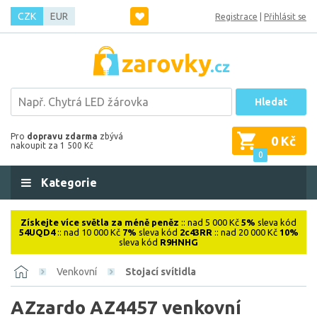
CZK
EUR
Registrace
|
Přihlásit se
Hledat
Pro
dopravu zdarma
zbývá
0 Kč
nakoupit za 1 500 Kč
0
Kategorie
Získejte více světla za méně peněz
:: nad 5 000 Kč
5%
sleva kód
54UQD4
:: nad 10 000 Kč
7%
sleva kód
2c43RR
:: nad 20 000 Kč
10%
sleva kód
R9HNHG
Venkovní
Stojací svítidla
AZzardo AZ4457 venkovní