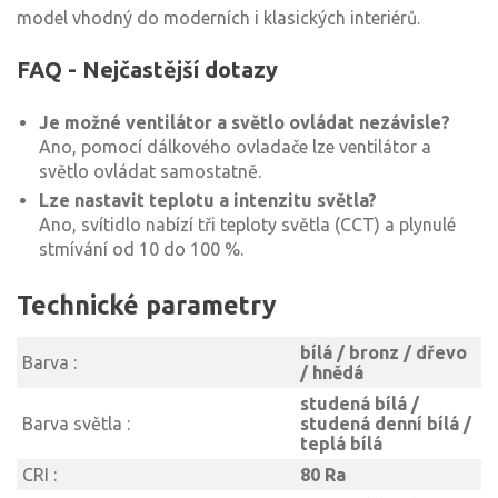
model vhodný do moderních i klasických interiérů.
FAQ - Nejčastější dotazy
Je možné ventilátor a světlo ovládat nezávisle?
Ano, pomocí dálkového ovladače lze ventilátor a
světlo ovládat samostatně.
Lze nastavit teplotu a intenzitu světla?
Ano, svítidlo nabízí tři teploty světla (CCT) a plynulé
stmívání od 10 do 100 %.
Technické parametry
bílá / bronz / dřevo
Barva :
/ hnědá
studená bílá /
Barva světla :
studená denní bílá /
teplá bílá
CRI :
80 Ra