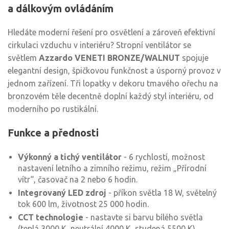
a dálkovým ovládáním
Hledáte moderní řešení pro osvětlení a zároveň efektivní
cirkulaci vzduchu v interiéru? Stropní ventilátor se
světlem
Azzardo VENETI BRONZE/WALNUT
spojuje
elegantní design, špičkovou funkčnost a úsporný provoz v
jednom zařízení. Tři lopatky v dekoru tmavého ořechu na
bronzovém těle decentně doplní každý styl interiéru, od
moderního po rustikální.
Funkce a přednosti
Výkonný a tichý ventilátor
- 6 rychlostí, možnost
nastavení letního a zimního režimu, režim „Přírodní
vítr“, časovač na 2 nebo 6 hodin.
Integrovaný LED zdroj
- příkon světla 18 W, světelný
tok 600 lm, životnost 25 000 hodin.
CCT technologie
- nastavte si barvu bílého světla
(teplá 3000 K, neutrální 4000 K, studená 5500 K).