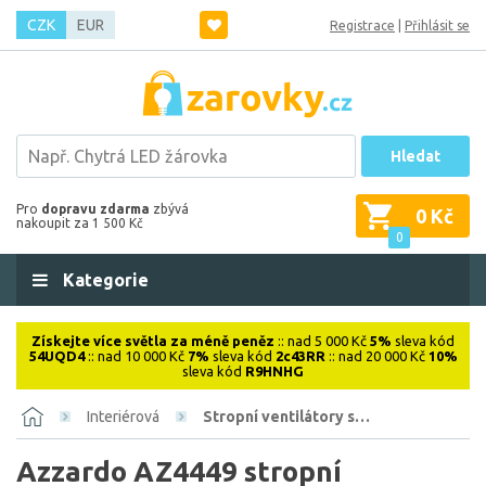
CZK
EUR
Registrace
|
Přihlásit se
Hledat
Pro
dopravu zdarma
zbývá
0 Kč
nakoupit za 1 500 Kč
0
Kategorie
Získejte více světla za méně peněz
:: nad 5 000 Kč
5%
sleva kód
54UQD4
:: nad 10 000 Kč
7%
sleva kód
2c43RR
:: nad 20 000 Kč
10%
sleva kód
R9HNHG
Interiérová
Stropní ventilátory s…
Azzardo AZ4449 stropní