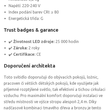
Napětí: 220-240 V
Index podání barev CRI: ≥ 80
Energetická třída: G
Trust badges & garance
✔️
Životnost LED zdroje:
25 000 hodin
✔️
Záruka:
2 roky
✔️
Certifikace:
CE
Doporučení architekta
Toto svítidlo doporučuji do obývacích pokojů, ložnic,
pracoven či větších dětských pokojů, kde využijete jak
příjemné rozptýlené světlo, tak efektivní a tichou cirkulaci
vzduchu. Pro maximální komfort doporučuji instalaci ve
středu místnosti ve výšce stropu alespoň 2,4 m. Díky
nadčasové kombinaci tmavého dřeva a bronzu je tento