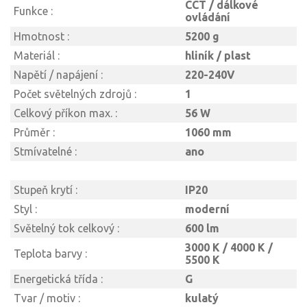
CCT / dálkové
Funkce :
ovládání
Hmotnost :
5200 g
Materiál :
hliník / plast
Napětí / napájení :
220-240V
Počet světelných zdrojů :
1
Celkový příkon max. :
56 W
Průměr :
1060 mm
Stmívatelné :
ano
Stupeň krytí :
IP20
Styl :
moderní
Světelný tok celkový :
600 lm
3000 K / 4000 K /
Teplota barvy :
5500 K
Energetická třída :
G
Tvar / motiv :
kulatý