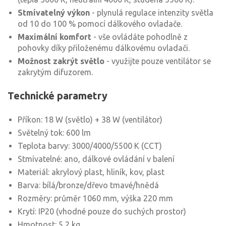
Stmívatelný výkon
- plynulá regulace intenzity světla
od 10 do 100 % pomocí dálkového ovladače.
Maximální komfort
- vše ovládáte pohodlně z
pohovky díky přiloženému dálkovému ovladači.
Možnost zakrýt světlo
- využijte pouze ventilátor se
zakrytým difuzorem.
Technické parametry
Příkon: 18 W (světlo) + 38 W (ventilátor)
Světelný tok: 600 lm
Teplota barvy: 3000/4000/5500 K (CCT)
Stmívatelné: ano, dálkové ovládání v balení
Materiál: akrylový plast, hliník, kov, plast
Barva: bílá/bronze/dřevo tmavé/hnědá
Rozměry: průměr 1060 mm, výška 220 mm
Krytí: IP20 (vhodné pouze do suchých prostor)
Hmotnost: 5,2 kg