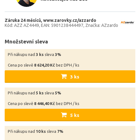
Záruka 24 měsíců
www.zarovky.cz/azzardo
Kód: AZZ AZ4449
EAN: 5901238444497
Značka: AZzardo
Množstevní sleva
Při nákupu nad
3 ks
sleva
3%
Cena po slevě
8 624,20 Kč
bez DPH / ks
3 ks
Při nákupu nad
5 ks
sleva
5%
Cena po slevě
8 446,40 Kč
bez DPH / ks
5 ks
Při nákupu nad
10 ks
sleva
7%